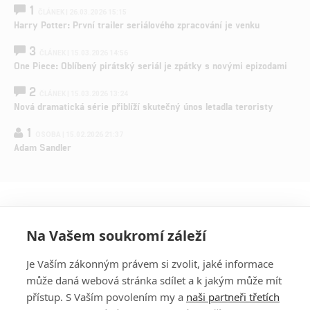
1
ČLÁNEK | 26.03.2026 15:15
Harry Potter: První trailer seriálového zpracování je venku
3
ČLÁNEK | 15.03.2026 14:56
One Piece: Oblíbený pirátský seriál je zpátky s novými epizodami
2
ČLÁNEK | 15.03.2026 13:24
Nová dramatická série přiblíží skutečný únos letadla teroristy
1
OSOBA | 15.02.2026 21:37
Adam Sandler
Na Vašem soukromí záleží
Je Vaším zákonným právem si zvolit, jaké informace
může daná webová stránka sdílet a k jakým může mít
přístup. S Vaším povolením my a
naši partneři třetích