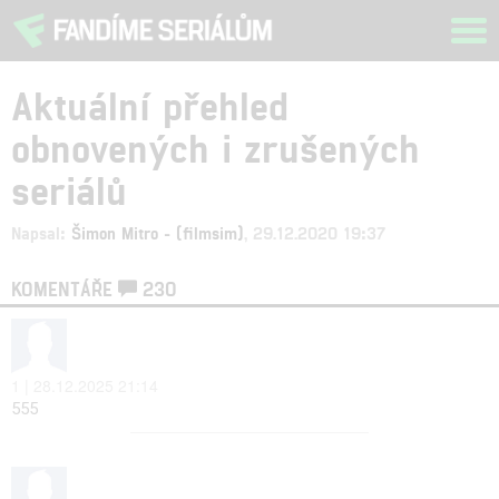
Tog
navi
Aktuální přehled
obnovených i zrušených
seriálů
Napsal:
Šimon Mitro - (filmsim)
, 29.12.2020 19:37
KOMENTÁŘE
230
1 | 28.12.2025 21:14
555