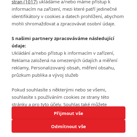
stran (1017)
ukládáme a/nebo máme přístup k
informacím na zařízení, mezi které patří jedinečné
DISKUZE
PŘIHLÁSIT
identifikátory v cookies a datech prohlížení, abychom
REGISTROVAT
mohli shromažďovat a zpracovávat osobní údaje.
Šéfredaktorkou webu je
Petr Slavík
, e-mail
serialy@fandimefilmu.cz
S našimi partnery zpracováváme následující
údaje:
Máte-li zájem o inzerci na našem webu napište nám na e-mail
Ukládání a/nebo přístup k informacím v zařízení,
studio@koncal.com
Reklama založená na omezených údajích a měření
Ochrana osobních údajů
|
Zásady používání cookies
|
Pravidla webu
|
reklamy, Personalizovaný obsah, měření obsahu,
Upravit nastavení soukromí
průzkum publika a vývoj služeb
Pokud souhlasíte s některými nebo se všemi,
souhlasíte s používáním cookies ze strany této
stránky a pro tyto účely. Souhlas také můžete
Tato stránka používá soubory cookies.
odmítnout, ale v takovém případě vám na stránce
Přijmout vše
© 2016 – 2026 FandimeSerialum.cz / All rights reserved /
Více informací
nebudou k dispozici některé personalizované funkce.
Provozovatel webu je Koncal studio s.r.o.
Odmítnout vše
Vaše volby souhlasu se budou vztahovat pouze na
Rozumím
tuto webovou stránku. Vaše nastavení a odvolání