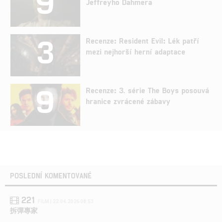
9
Jeffreyho Dahmera
3
Recenze: Resident Evil: Lék patří
mezi nejhorší herní adaptace
9
Recenze: 3. série The Boys posouvá
hranice zvrácené zábavy
POSLEDNÍ KOMENTOVANÉ
221
FILM | 22.04.2026 08:53
拆彈專家