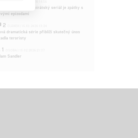
3
ČLÁNEK | 15.03.2026 14:56
e Piece: Oblíbený pirátský seriál je zpátky s
ovými epizodami
2
ČLÁNEK | 15.03.2026 13:24
vá dramatická série přiblíží skutečný únos
tadla teroristy
1
OSOBA | 15.02.2026 21:37
dam Sandler