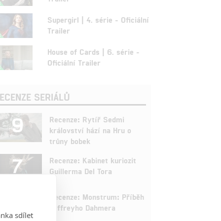
Supergirl | 4. série - Oficiální
Trailer
House of Cards | 6. série -
Oficiální Trailer
ECENZE SERIÁLŮ
9
Recenze: Rytíř Sedmi
království hází na Hru o
trůny bobek
7
Recenze: Kabinet kuriozit
Guillerma Del Tora
9
Recenze: Monstrum: Příběh
Jeffreyho Dahmera
nka sdílet