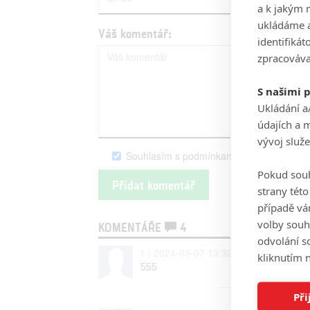
a k jakým 
ukládáme a
Váš komentář:
identifiká
zpracováva
S našimi 
Ukládání a
údajích a 
vývoj služ
Souhlasím s podmínkami serveru Fandim
Pokud souh
strany tét
případě vá
volby souh
KOMENTÁŘE
4
odvolání s
1 | 2024-05-07 13:32:34
kliknutím n
555
Při