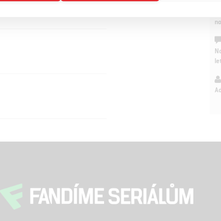
On
n
No
le
A