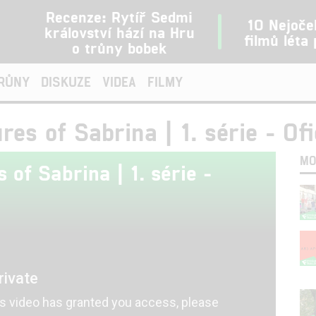
Recenze: Rytíř Sedmi
10 Nejoče
království hází na Hru
filmů léta
o trůny bobek
TRŮNY
DISKUZE
VIDEA
FILMY
es of Sabrina | 1. série - Ofi
MO
 of Sabrina | 1. série -