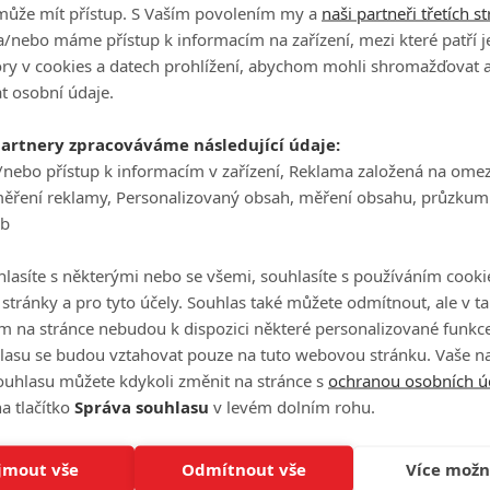
může mít přístup. S Vaším povolením my a
naši partneři třetích s
/nebo máme přístup k informacím na zařízení, mezi které patří 
tory v cookies a datech prohlížení, abychom mohli shromažďovat 
t osobní údaje.
partnery zpracováváme následující údaje:
/nebo přístup k informacím v zařízení, Reklama založená na ome
měření reklamy, Personalizovaný obsah, měření obsahu, průzkum
eb
eFilmu.cz
lasíte s některými nebo se všemi, souhlasíte s používáním cooki
P
o stránky a pro tyto účely. Souhlas také můžete odmítnout, ale v 
m na stránce nebudou k dispozici některé personalizované funkce
lasu se budou vztahovat pouze na tuto webovou stránku. Vaše na
ouhlasu můžete kdykoli změnit na stránce s
ochranou osobních ú
a tlačítko
Správa souhlasu
v levém dolním rohu.
Ha
je
jmout vše
Odmítnout vše
Více možn