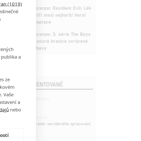
tran (1019)
3
Recenze: Resident Evil: Lék
jedinečné
patří mezi nejhorší herní
a
adaptace
9
Recenze: 3. série The Boys
posouvá hranice zvrácené
zábavy
zených
 publika a
es ze
OSLEDNÍ KOMENTOVANÉ
takovém
. Vaše
221
FILM | 22.04.2026 08:53
stavení a
拆彈專家
dajů
nebo
1
ČLÁNEK | 26.03.2026 15:15
rry Potter: První trailer seriálového zpracování
 venku
ostí