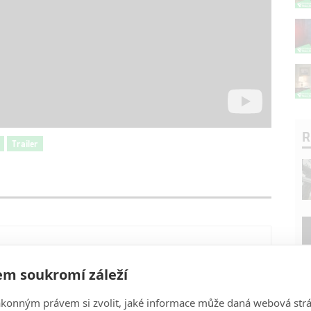
R
Trailer
m soukromí záleží
ákonným právem si zvolit, jaké informace může daná webová strá