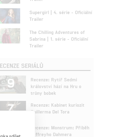
Supergirl | 4. série - Oficiální
Trailer
The Chilling Adventures of
Sabrina | 1. série - Oficiální
Trailer
ECENZE SERIÁLŮ
9
Recenze: Rytíř Sedmi
království hází na Hru o
trůny bobek
7
Recenze: Kabinet kuriozit
Guillerma Del Tora
9
Recenze: Monstrum: Příběh
Jeffreyho Dahmera
nka sdílet