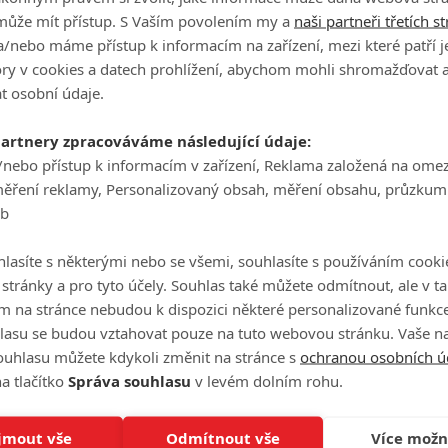
může mít přístup. S Vaším povolením my a
naši partneři třetích s
/nebo máme přístup k informacím na zařízení, mezi které patří 
tory v cookies a datech prohlížení, abychom mohli shromažďovat 
t osobní údaje.
partnery zpracováváme následující údaje:
/nebo přístup k informacím v zařízení, Reklama založená na ome
měření reklamy, Personalizovaný obsah, měření obsahu, průzkum
eb
eFilmu.cz
lasíte s některými nebo se všemi, souhlasíte s používáním cooki
P
o stránky a pro tyto účely. Souhlas také můžete odmítnout, ale v 
m na stránce nebudou k dispozici některé personalizované funkce
lasu se budou vztahovat pouze na tuto webovou stránku. Vaše na
ouhlasu můžete kdykoli změnit na stránce s
ochranou osobních ú
a tlačítko
Správa souhlasu
v levém dolním rohu.
Ha
je
jmout vše
Odmítnout vše
Více možn