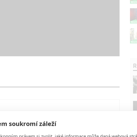
R
m soukromí záleží
ákonným právem si zvolit, jaké informace může daná webová strá