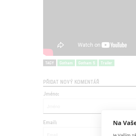
TAGY
Gotham
Gotham 5
Trailer
PŘIDAT NOVÝ KOMENTÁŘ
Jméno:
Na Vaše
Email:
Je Vaším z