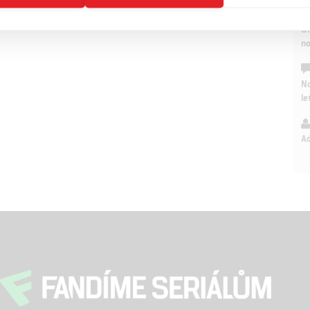
On
n
No
le
A