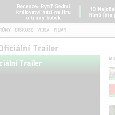
Recenze: Rytíř Sedmi
10 Nejoče
království hází na Hru
filmů léta
o trůny bobek
TRŮNY
DISKUZE
VIDEA
FILMY
ficiální Trailer
MO
ciální Trailer