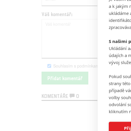
a k jakým 
ukládáme a
Váš komentář:
identifiká
zpracováva
S našimi 
Ukládání a
údajích a 
vývoj služ
Souhlasím s podmínkami serveru Fandim
Pokud souh
strany tét
případě vá
KOMENTÁŘE
0
volby souh
odvolání s
kliknutím n
Při