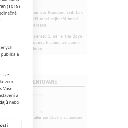
tran (1019)
3
Recenze: Resident Evil: Lék
jedinečné
patří mezi nejhorší herní
a
adaptace
9
Recenze: 3. série The Boys
posouvá hranice zvrácené
zených
zábavy
 publika a
es ze
OSLEDNÍ KOMENTOVANÉ
takovém
. Vaše
221
stavení a
FILM | 22.04.2026 08:53
拆彈專家
dajů
nebo
1
ČLÁNEK | 26.03.2026 15:15
rry Potter: První trailer seriálového zpracování
 venku
ostí