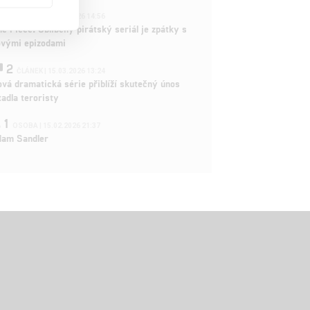
3
ČLÁNEK | 15.03.2026 14:56
e Piece: Oblíbený pirátský seriál je zpátky s
ovými epizodami
2
ČLÁNEK | 15.03.2026 13:24
vá dramatická série přiblíží skutečný únos
tadla teroristy
1
OSOBA | 15.02.2026 21:37
dam Sandler