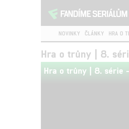
NOVINKY
ČLÁNKY
HRA O 
Hra o trůny | 8. séri
Hra o trůny | 8. série -