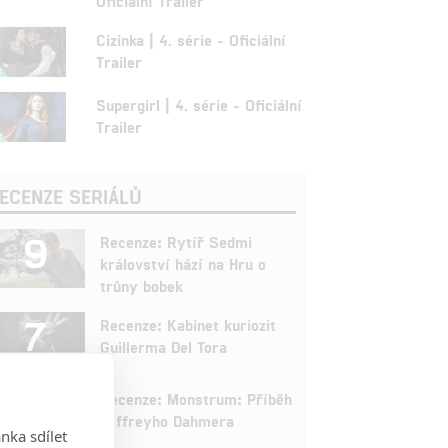
Oficiální Trailer
Cizinka | 4. série - Oficiální
Trailer
Supergirl | 4. série - Oficiální
Trailer
ECENZE SERIÁLŮ
9
Recenze: Rytíř Sedmi
království hází na Hru o
trůny bobek
7
Recenze: Kabinet kuriozit
Guillerma Del Tora
9
Recenze: Monstrum: Příběh
Jeffreyho Dahmera
nka sdílet