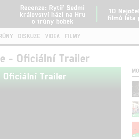
Recenze: Rytíř Sedmi
10 Nejoče
království hází na Hru
filmů léta
o trůny bobek
TRŮNY
DISKUZE
VIDEA
FILMY
e - Oficiální Trailer
MO
 Oficiální Trailer