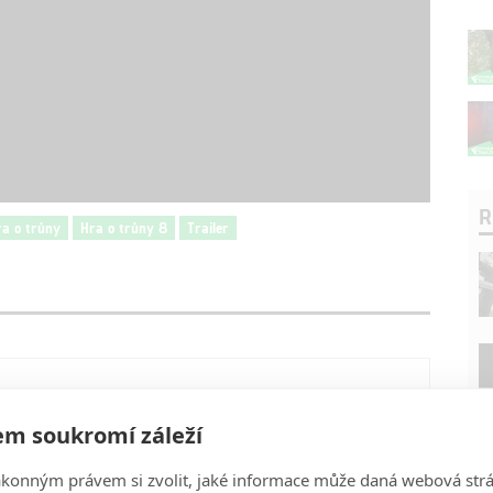
R
ra o trůny
Hra o trůny 8
Trailer
m soukromí záleží
ákonným právem si zvolit, jaké informace může daná webová strá