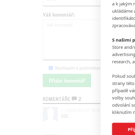
a k jakým 
ukládáme a
Váš komentář:
identifiká
zpracováva
S našimi 
Store and/
advertisin
research, 
Souhlasím s podmínkami serveru Fandim
Pokud souh
strany tét
případě vá
volby souh
KOMENTÁŘE
2
odvolání s
1 | 2024-05-07 18:30:10
kliknutím n
555
Při