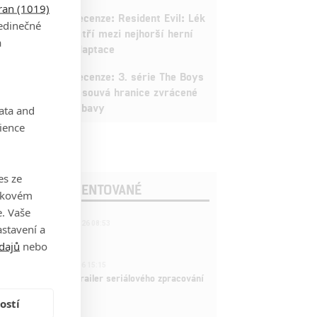
tran (1019)
3
Recenze: Resident Evil: Lék
jedinečné
patří mezi nejhorší herní
a
adaptace
9
Recenze: 3. série The Boys
posouvá hranice zvrácené
zábavy
data and
ience
es ze
OSLEDNÍ KOMENTOVANÉ
takovém
. Vaše
221
FILM | 22.04.2026 08:53
stavení a
拆彈專家
dajů
nebo
1
ČLÁNEK | 26.03.2026 15:15
rry Potter: První trailer seriálového zpracování
 venku
ostí