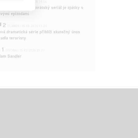
3
ČLÁNEK | 15.03.2026 14:56
e Piece: Oblíbený pirátský seriál je zpátky s
ovými epizodami
2
ČLÁNEK | 15.03.2026 13:24
vá dramatická série přiblíží skutečný únos
tadla teroristy
1
OSOBA | 15.02.2026 21:37
dam Sandler