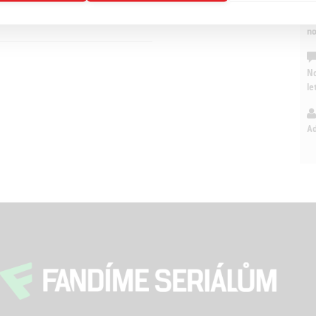
On
n
No
le
A