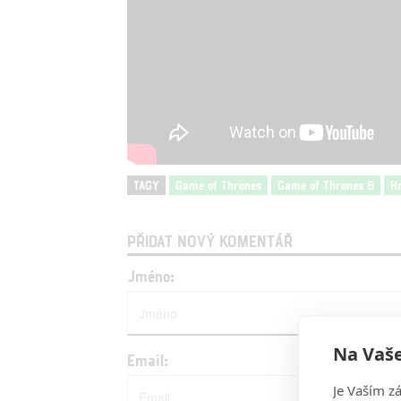
TAGY
Game of Thrones
Game of Thrones 8
H
PŘIDAT NOVÝ KOMENTÁŘ
Jméno:
Na Vaše
Email:
Je Vaším z