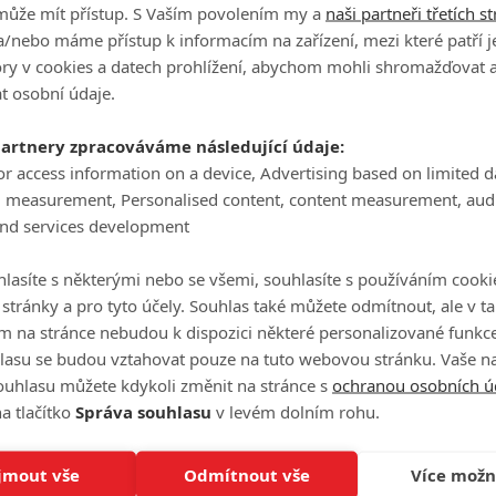
může mít přístup. S Vaším povolením my a
naši partneři třetích s
/nebo máme přístup k informacím na zařízení, mezi které patří 
tory v cookies a datech prohlížení, abychom mohli shromažďovat 
t osobní údaje.
partnery zpracováváme následující údaje:
or access information on a device, Advertising based on limited 
g measurement, Personalised content, content measurement, aud
and services development
eFilmu.cz
lasíte s některými nebo se všemi, souhlasíte s používáním cooki
P
o stránky a pro tyto účely. Souhlas také můžete odmítnout, ale v 
m na stránce nebudou k dispozici některé personalizované funkce
lasu se budou vztahovat pouze na tuto webovou stránku. Vaše na
ouhlasu můžete kdykoli změnit na stránce s
ochranou osobních ú
a tlačítko
Správa souhlasu
v levém dolním rohu.
Ha
je
jmout vše
Odmítnout vše
Více možn