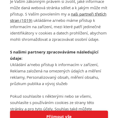
Je Vaším zákonným právem si zvolit, jaké informace
může daná webová stránka sdílet a k jakým může mít
přístup. S Vaším povolením my a
naši partneři třetích
stran (1019)
ukládáme a/nebo máme přístup k
informacím na zařízení, mezi které patří jedinečné
DISKUZE
PŘIHLÁSIT
identifikátory v cookies a datech prohlížení, abychom
REGISTROVAT
mohli shromažďovat a zpracovávat osobní údaje.
Šéfredaktorkou webu je
Petr Slavík
, e-mail
serialy@fandimefilmu.cz
S našimi partnery zpracováváme následující
údaje:
Máte-li zájem o inzerci na našem webu napište nám na e-mail
studio@koncal.com
Ukládání a/nebo přístup k informacím v zařízení,
Reklama založená na omezených údajích a měření
Ochrana osobních údajů
|
Zásady používání cookies
|
Pravidla webu
|
reklamy, Personalizovaný obsah, měření obsahu,
Upravit nastavení soukromí
průzkum publika a vývoj služeb
Pokud souhlasíte s některými nebo se všemi,
souhlasíte s používáním cookies ze strany této
stránky a pro tyto účely. Souhlas také můžete
Tato stránka používá soubory cookies.
odmítnout, ale v takovém případě vám na stránce
Přijmout vše
© 2016 – 2026 FandimeSerialum.cz / All rights reserved /