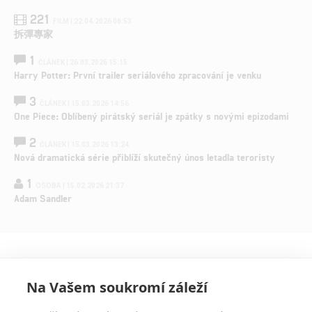
221
FILM | 22.04.2026 08:53
拆彈專家
1
ČLÁNEK | 26.03.2026 15:15
Harry Potter: První trailer seriálového zpracování je venku
3
ČLÁNEK | 15.03.2026 14:56
One Piece: Oblíbený pirátský seriál je zpátky s novými epizodami
2
ČLÁNEK | 15.03.2026 13:24
Nová dramatická série přiblíží skutečný únos letadla teroristy
1
OSOBA | 15.02.2026 21:37
Adam Sandler
Na Vašem soukromí záleží