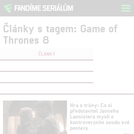
Tog
navi
Články s tagem: Game of
Thrones 8
ČLÁNKY
FILMY
(0)
OSOBY
(0)
VIDEA
(1)
Hra o trůny: Co si
představitel Jaimeho
Lannistera myslí o
kontroverzním osudu své
postavy