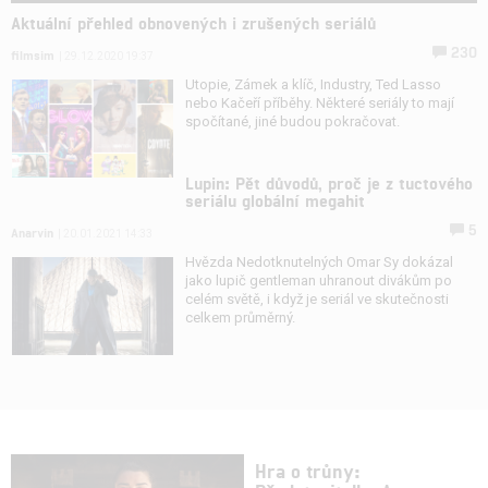
Aktuální přehled obnovených i zrušených seriálů
230
filmsim
| 29.12.2020 19:37
Utopie, Zámek a klíč, Industry, Ted Lasso
nebo Kačeří příběhy. Některé seriály to mají
spočítané, jiné budou pokračovat.
Lupin: Pět důvodů, proč je z tuctového
seriálu globální megahit
5
Anarvin
| 20.01.2021 14:33
Hvězda Nedotknutelných Omar Sy dokázal
jako lupič gentleman uhranout divákům po
celém světě, i když je seriál ve skutečnosti
celkem průměrný.
Hra o trůny: