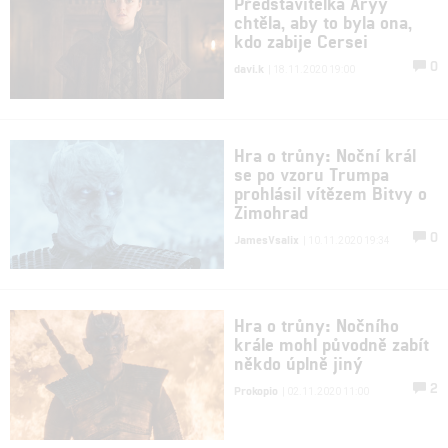
Představitelka Aryy
chtěla, aby to byla ona,
kdo zabije Cersei
0
davi.k
| 18.11.2020 19:00
Hra o trůny: Noční král
se po vzoru Trumpa
prohlásil vítězem Bitvy o
Zimohrad
0
JamesVsalix
| 10.11.2020 19:34
Hra o trůny: Nočního
krále mohl původně zabít
někdo úplně jiný
2
Prokopio
| 02.11.2020 11:00