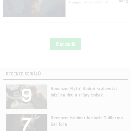
10
Prokopio
| 07.09.2020 11:18
číst další
RECENZE SERIÁLŮ
9
Recenze: Rytíř Sedmi království
hází na Hru o trůny bobek
7
Recenze: Kabinet kuriozit Guillerma
Del Tora