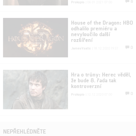
8
Prokopio
| 06.01.2021 07:00
House of the Dragon: HBO
odhalilo premiéru a
nevyloučilo další
rozšíření
0
JamesVsalix
| 18.12.2020 19:37
Hra o trůny: Herec věděl,
že bude 8. řada tak
kontroverzní
0
Prokopio
| 12.12.2020 07:00
NEPŘEHLÉDNĚTE