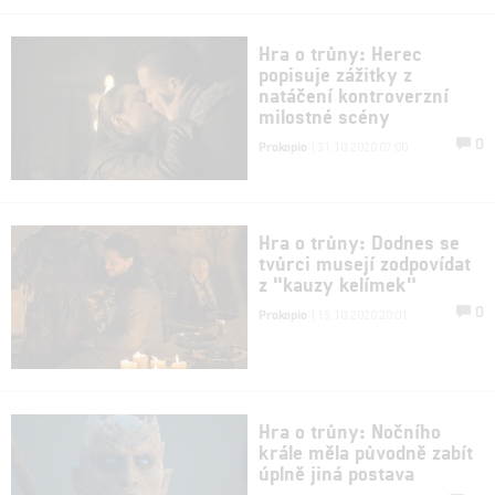
Hra o trůny: Herec
popisuje zážitky z
natáčení kontroverzní
milostné scény
0
Prokopio
| 31.10.2020 07:00
Hra o trůny: Dodnes se
tvůrci musejí zodpovídat
z "kauzy kelímek"
0
Prokopio
| 15.10.2020 20:01
Hra o trůny: Nočního
krále měla původně zabít
úplně jiná postava