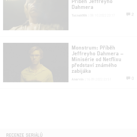
Příběh Jeffreyho
Dahmera
2
TucnakNik
| 08.10.2022 23:17
Monstrum: Příběh
Jeffreyho Dahmera –
Minisérie od Netflixu
představí známého
zabijáka
0
Anarvin
| 16.09.2022 23:51
RECENZE SERIÁLŮ