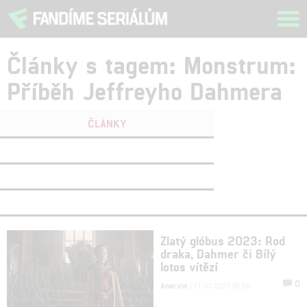
Tog
navi
Články s tagem: Monstrum:
Příběh Jeffreyho Dahmera
ČLÁNKY
FILMY
(0)
OSOBY
(0)
VIDEA
(0)
Zlatý glóbus 2023: Rod
draka, Dahmer či Bílý
lotos vítězí
0
Anarvin
| 11.01.2023 05:36