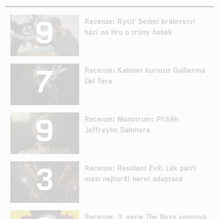
9
Recenze: Rytíř Sedmi království
hází na Hru o trůny bobek
7
Recenze: Kabinet kuriozit Guillerma
Del Tora
9
Recenze: Monstrum: Příběh
Jeffreyho Dahmera
3
Recenze: Resident Evil: Lék patří
mezi nejhorší herní adaptace
Recenze: 3. série The Boys posouvá