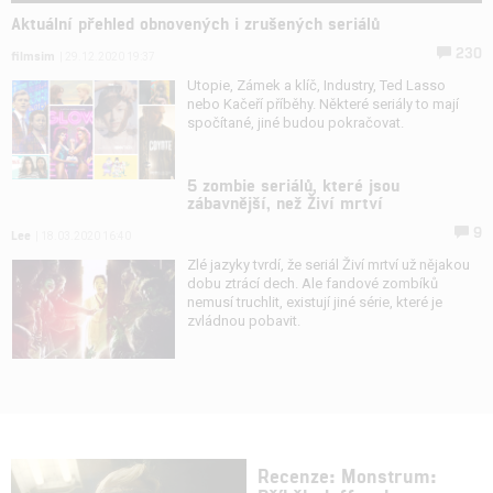
Aktuální přehled obnovených i zrušených seriálů
230
filmsim
| 29.12.2020 19:37
Utopie, Zámek a klíč, Industry, Ted Lasso
nebo Kačeří příběhy. Některé seriály to mají
spočítané, jiné budou pokračovat.
5 zombie seriálů, které jsou
zábavnější, než Živí mrtví
9
Lee
| 18.03.2020 16:40
Zlé jazyky tvrdí, že seriál Živí mrtví už nějakou
dobu ztrácí dech. Ale fandové zombíků
nemusí truchlit, existují jiné série, které je
zvládnou pobavit.
Recenze: Monstrum: