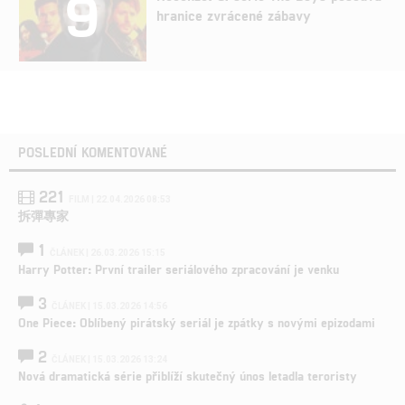
9
hranice zvrácené zábavy
POSLEDNÍ KOMENTOVANÉ
221
FILM | 22.04.2026 08:53
拆彈專家
1
ČLÁNEK | 26.03.2026 15:15
Harry Potter: První trailer seriálového zpracování je venku
3
ČLÁNEK | 15.03.2026 14:56
One Piece: Oblíbený pirátský seriál je zpátky s novými epizodami
2
ČLÁNEK | 15.03.2026 13:24
Nová dramatická série přiblíží skutečný únos letadla teroristy