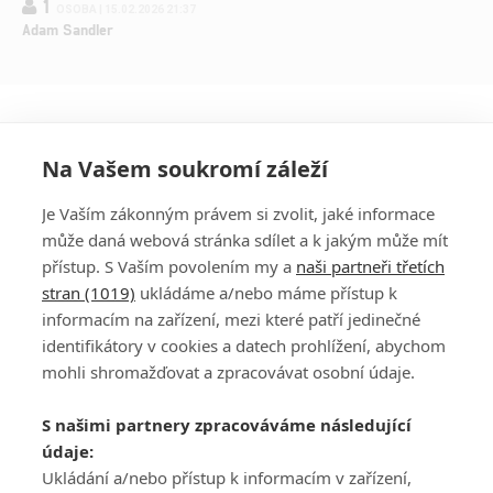
1
OSOBA | 15.02.2026 21:37
Adam Sandler
Na Vašem soukromí záleží
Je Vaším zákonným právem si zvolit, jaké informace
může daná webová stránka sdílet a k jakým může mít
přístup. S Vaším povolením my a
naši partneři třetích
stran (1019)
ukládáme a/nebo máme přístup k
informacím na zařízení, mezi které patří jedinečné
DISKUZE
PŘIHLÁSIT
identifikátory v cookies a datech prohlížení, abychom
REGISTROVAT
mohli shromažďovat a zpracovávat osobní údaje.
Šéfredaktorkou webu je
Petr Slavík
, e-mail
serialy@fandimefilmu.cz
S našimi partnery zpracováváme následující
údaje:
Máte-li zájem o inzerci na našem webu napište nám na e-mail
Ukládání a/nebo přístup k informacím v zařízení,
studio@koncal.com