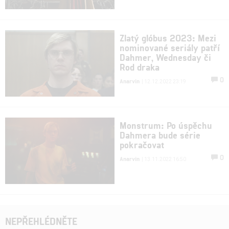
Zlatý glóbus 2023: Mezi
nominované seriály patří
Dahmer, Wednesday či
Rod draka
0
Anarvin
| 12.12.2022 23:19
Monstrum: Po úspěchu
Dahmera bude série
pokračovat
0
Anarvin
| 13.11.2022 16:50
NEPŘEHLÉDNĚTE