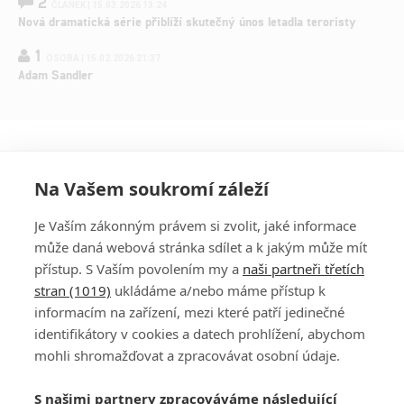
2
ČLÁNEK | 15.03.2026 13:24
Nová dramatická série přiblíží skutečný únos letadla teroristy
1
OSOBA | 15.02.2026 21:37
Adam Sandler
Na Vašem soukromí záleží
Je Vaším zákonným právem si zvolit, jaké informace
může daná webová stránka sdílet a k jakým může mít
přístup. S Vaším povolením my a
naši partneři třetích
stran (1019)
ukládáme a/nebo máme přístup k
informacím na zařízení, mezi které patří jedinečné
DISKUZE
PŘIHLÁSIT
identifikátory v cookies a datech prohlížení, abychom
REGISTROVAT
mohli shromažďovat a zpracovávat osobní údaje.
Šéfredaktorkou webu je
Petr Slavík
, e-mail
serialy@fandimefilmu.cz
S našimi partnery zpracováváme následující