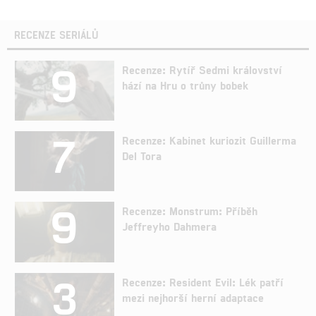
RECENZE SERIÁLŮ
9
Recenze: Rytíř Sedmi království
hází na Hru o trůny bobek
7
Recenze: Kabinet kuriozit Guillerma
Del Tora
9
Recenze: Monstrum: Příběh
Jeffreyho Dahmera
3
Recenze: Resident Evil: Lék patří
mezi nejhorší herní adaptace