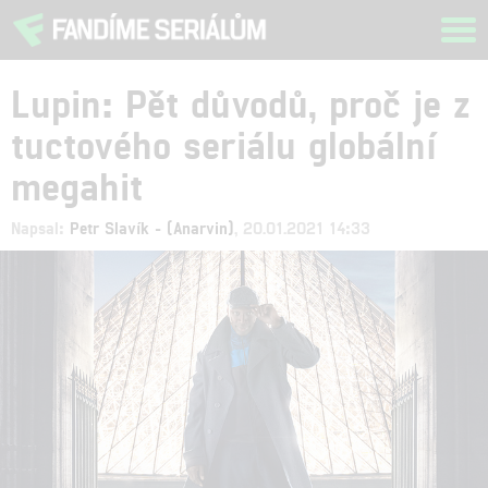
Tog
navi
Lupin: Pět důvodů, proč je z
tuctového seriálu globální
megahit
Napsal:
Petr Slavík - (Anarvin)
, 20.01.2021 14:33