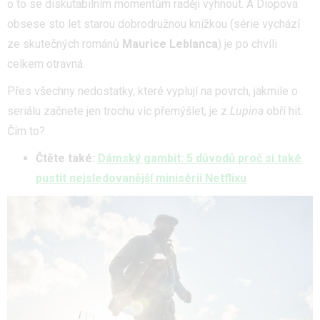
o to se diskutabilním momentům raději vyhnout. A Diopova
obsese sto let starou dobrodružnou knížkou (série vychází
ze skutečných románů
Maurice Leblanca
) je po chvíli
celkem otravná.
Přes všechny nedostatky, které vyplují na povrch, jakmile o
seriálu začnete jen trochu víc přemýšlet, je z
Lupina
obří hit.
Čím to?
Čtěte také:
Dámský gambit: 5 důvodů proč si také
pustit nejsledovanější minisérii Netflixu