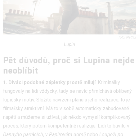
Netflix
Lupin
Pět důvodů, proč si Lupina nejde
neoblíbit
1. Diváci podobné zápletky prostě milují
. Kriminálky
fungovaly na lidi vždycky, tady se navíc přimíchává oblíbený
lupičský motiv. Složité navržení plánu a jeho realizace, to je
filmařsky atraktivní. Má to v sobě automaticky zabudované
napětí a můžeme si užívat, jak někdo vymyslí komplikovaný
proces, který potom kompetentně realizuje. Lidi to bavilo v
Dannyho parťácích
, v
Papírovém domě
nebo
Loupeži po