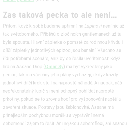
Zas taková pecka to ale není...
Přitom, když k sobě budeme upřímní, na
Lupinovi
není nic až
tak světoborného. Příběhů o zločincích gentlemanech už tu
byla spousta. Hlavní zápletka o pomstě za rodinnou křivdu i
dílčí zápletky jednotlivých epizod jsou banální. Všechno se
řídí potřebami scénáře, aniž by se řešila uvěřitelnost: Když
hrdina Assane Diop (
Omar Sy
) má být vykreslený jako
génius, tak mu všechny jeho plány vycházejí, i když každý
jednotlivý dílčí krok stojí na naprosté náhodě. A naopak, náš
nepřekonatelný lupič si není schopný pohlídat naprosté
prkotiny, pokud se to zrovna hodí pro vyšponování napětí a
zavaření situace. Postavy jsou šablonovité, Assane má
přinejlepším pochybnou morálku a vyprávění nemá
sebemenší zájem to řešit. Ani nějakou sebereflexí, ani snahou