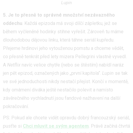
Lupin
5. Je to přesně to správné množství nezávazného
oddechu
. Každá epizoda má svoji dílčí zápletku, jež se
během vyčleněné hodinky stihne vyřešit. Zároveň tu máme
dlouhodobou dějovou linku, která táhne seriál kupředu.
Přejeme hrdinovi jeho vytouženou pomstu a chceme vědět,
co přesně tenkrát před lety mizera Pellegrini vlastně vyvedl.
A
Netflix
navíc velice chytře (nebo se štěstím) nabídl naráz
jen pět epizod, označených jako „první kapitola“.
Lupin
se tak
ve své jednoduchosti nikdy nestačí přejíst. Končí v momentě,
kdy omámení diváka ještě nestačilo polevit a namísto
závěrečného vychladnutí jsou fandové nažhavení na další
pokračování.
PS: Pokud ale chcete vidět opravdu dobrý francouzský seriál,
pusťte si
Chci mluvit se svým agentem
. Právě začíná čtvrtá