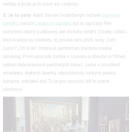
italsku
a bude je to bavit asi vždycky.
2. Je to sexy
. Když Steven Soderbergh, režisér
Dannyho
parťáků
, natočil
Loganovy parťáky
, byl to lupičský film
extrémně chytrý a zábavný, ale divácky netáhl. Zloději vidláci,
kteří kradou na stadionu, to prostě není příliš sexy. Zato
Lupin
? „Oh là là!“ Hrdina je gentleman, kterému padne
smoking. První epizoda začíná v Louveru a obecně si filmaři
vybrali řadu krásných pařížských lokací. Jsme v prostředí
smetánky, drahých šperků, starožitností, velkých peněz,
korupce, zabijáků atd. To je pro spoustu lidí to pravé
ořechové.