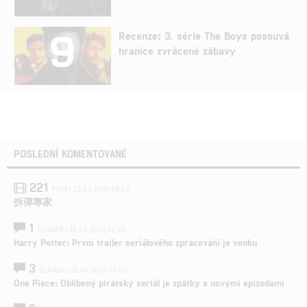
9
Recenze: 3. série The Boys posouvá
hranice zvrácené zábavy
POSLEDNÍ KOMENTOVANÉ
221
FILM | 22.04.2026 08:53
拆彈專家
1
ČLÁNEK | 26.03.2026 15:15
Harry Potter: První trailer seriálového zpracování je venku
3
ČLÁNEK | 15.03.2026 14:56
One Piece: Oblíbený pirátský seriál je zpátky s novými epizodami