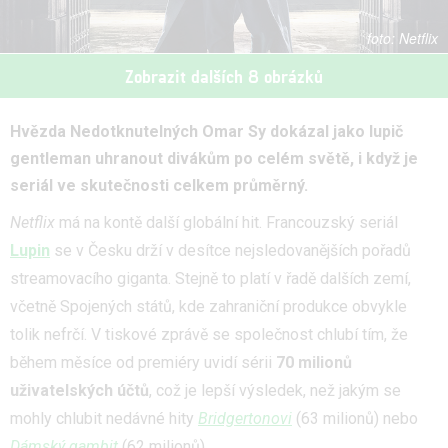
Netflix
Zobrazit dalších 8 obrázků
Hvězda Nedotknutelných Omar Sy dokázal jako lupič
gentleman uhranout divákům po celém světě, i když je
seriál ve skutečnosti celkem průměrný.
Netflix
má na kontě další globální hit. Francouzský seriál
Lupin
se v Česku drží v desítce nejsledovanějších pořadů
streamovacího giganta. Stejně to platí v řadě dalších zemí,
včetně Spojených států, kde zahraniční produkce obvykle
tolik nefrčí. V tiskové zprávě se společnost chlubí tím, že
během měsíce od premiéry uvidí sérii
70 milionů
uživatelských účtů
, což je lepší výsledek, než jakým se
mohly chlubit nedávné hity
Bridgertonovi
(63 milionů) nebo
Dámský gambit
(62 milionů).