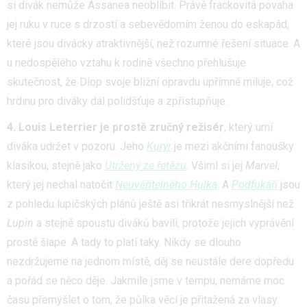
si divák nemůže Assanea neoblíbit. Právě frackovitá povaha
jej ruku v ruce s drzostí a sebevědomím ženou do eskapád,
které jsou divácky atraktivnější, než rozumné řešení situace. A
u nedospělého vztahu k rodině všechno přehlušuje
skutečnost, že Diop svoje bližní opravdu upřímně miluje, což
hrdinu pro diváky dál polidšťuje a zpřístupňuje.
4. Louis Leterrier je prostě zručný režisér
, který umí
diváka udržet v pozoru. Jeho
Kurýr
je mezi akčními fanoušky
klasikou, stejně jako
Utržený ze řetězu
. Všiml si jej
Marvel
,
který jej nechal natočit
Neuvěřitelného Hulka
. A
Podfukáři
jsou
z pohledu lupičských plánů ještě asi třikrát nesmyslnější než
Lupin
a stejně spoustu diváků bavili, protože jejich vyprávění
prostě šlape. A tady to platí taky. Nikdy se dlouho
nezdržujeme na jednom místě, děj se neustále dere dopředu
a pořád se něco děje. Jakmile jsme v tempu, nemáme moc
času přemýšlet o tom, že půlka věcí je přitažená za vlasy.