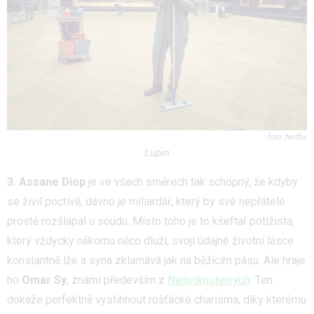
Netflix
Lupin
3. Assane Diop
je ve všech směrech tak schopný, že kdyby
se živil poctivě, dávno je miliardář, který by své nepřátelé
prostě rozšlapal u soudu. Místo toho je to kšeftař potížista,
který vždycky někomu něco dluží, svojí údajné životní lásce
konstantně lže a syna zklamává jak na běžícím pásu. Ale hraje
ho
Omar Sy
, známí především z
Nedotknutelných
. Ten
dokáže perfektně vystihnout rošťácké charisma, díky kterému