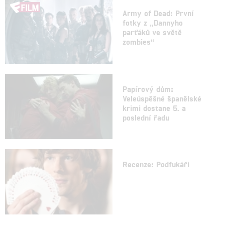
Army of Dead: První
fotky z „Dannyho
parťáků ve světě
zombies“
Papírový dům:
Veleúspěšné španělské
krimi dostane 5. a
poslední řadu
Recenze: Podfukáři