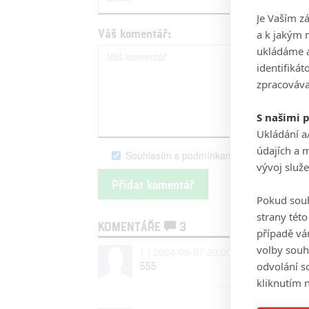
Je Vaším z
Váš komentář:
a k jakým 
ukládáme a
identifiká
zpracováva
S našimi 
Ukládání a
údajích a 
Souhlasím s podmínkami serveru Fandim
vývoj služ
Pokud souh
strany tét
KOMENTÁŘE
3
případě vá
volby souh
1 | 2024-05-07 20:00:15
odvolání s
555
kliknutím n