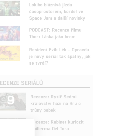
Lokiho bláznivá jízda
časoprostorem, bordel ve
Space Jam a další novinky
PODCAST: Recenze filmu
Thor: Láska jako hrom
Resident Evil: Lék - Opravdu
je nový seriál tak špatný, jak
se tvrdí?
ECENZE SERIÁLŮ
9
Recenze: Rytíř Sedmi
království hází na Hru o
trůny bobek
7
Recenze: Kabinet kuriozit
Guillerma Del Tora