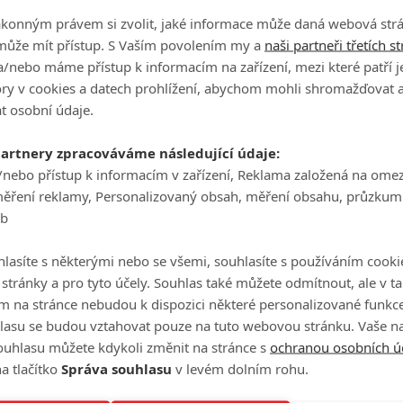
ákonným právem si zvolit, jaké informace může daná webová strá
může mít přístup. S Vaším povolením my a
naši partneři třetích s
/nebo máme přístup k informacím na zařízení, mezi které patří 
tory v cookies a datech prohlížení, abychom mohli shromažďovat 
t osobní údaje.
partnery zpracováváme následující údaje:
/nebo přístup k informacím v zařízení, Reklama založená na ome
měření reklamy, Personalizovaný obsah, měření obsahu, průzkum
eFilmu.cz
eb
lasíte s některými nebo se všemi, souhlasíte s používáním cooki
o stránky a pro tyto účely. Souhlas také můžete odmítnout, ale v 
m na stránce nebudou k dispozici některé personalizované funkce
P
lasu se budou vztahovat pouze na tuto webovou stránku. Vaše na
ouhlasu můžete kdykoli změnit na stránce s
ochranou osobních ú
a tlačítko
Správa souhlasu
v levém dolním rohu.