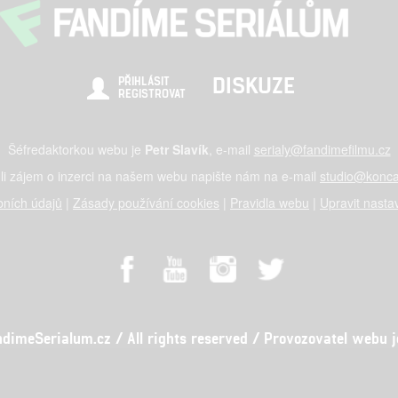
DISKUZE
PŘIHLÁSIT
REGISTROVAT
Šéfredaktorkou webu je
Petr Slavík
, e-mail
serialy@fandimefilmu.cz
li zájem o inzerci na našem webu napište nám na e-mail
studio@konca
ních údajů
|
Zásady používání cookies
|
Pravidla webu
|
Upravit nasta
meSerialum.cz / All rights reserved / Provozovatel webu je 
al studio s.r.o., IČO: 03604071, Lýskova 2073/57, Stodůlky, 155 00, Pr