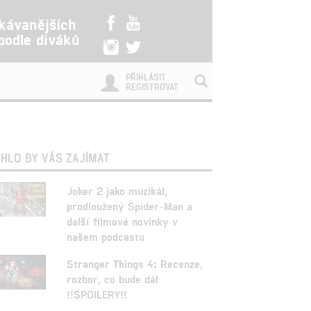
kávanějších
 podle diváků
PŘIHLÁSIT
REGISTROVAT
HLO BY VÁS ZAJÍMAT
Joker 2 jako muzikál,
prodloužený Spider-Man a
další filmové novinky v
našem podcastu
Stranger Things 4: Recenze,
rozbor, co bude dál
!!SPOILERY!!