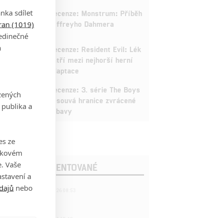
9
nka sdílet
Recenze: Monstrum: Příběh
tran (1019)
Jeffreyho Dahmera
jedinečné
a
3
Recenze: Resident Evil: Lék
patří mezi nejhorší herní
adaptace
9
Recenze: 3. série The Boys
zených
posouvá hranice zvrácené
 publika a
zábavy
es ze
takovém
. Vaše
OSLEDNÍ KOMENTOVANÉ
stavení a
dajů
nebo
221
FILM | 22.04.2026 08:53
拆彈專家
1