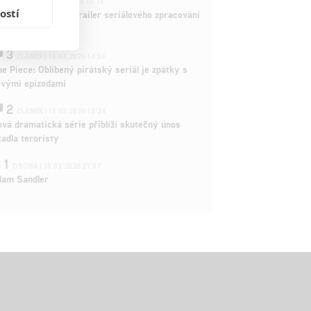
ČLÁNEK | 26.03.2026 15:15
ostí
rry Potter: První trailer seriálového zpracování
 venku
3
ČLÁNEK | 15.03.2026 14:56
e Piece: Oblíbený pirátský seriál je zpátky s
ovými epizodami
2
ČLÁNEK | 15.03.2026 13:24
vá dramatická série přiblíží skutečný únos
tadla teroristy
1
OSOBA | 15.02.2026 21:37
dam Sandler