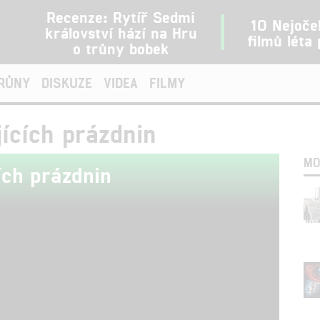
Recenze: Rytíř Sedmi
10 Nejoče
království hází na Hru
filmů léta
o trůny bobek
TRŮNY
DISKUZE
VIDEA
FILMY
ících prázdnin
MO
ích prázdnin