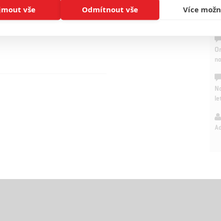
jmout vše
Odmítnout vše
Více možn
Ha
je
On
n
No
le
A