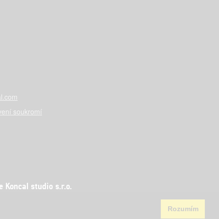
l.com
vení soukromí
Koncal studio s.r.o.
Rozumím
aha 5