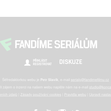
DISKUZE
PŘIHLÁSIT
REGISTROVAT
Šéfredaktorkou webu je
Petr Slavík
, e-mail
serialy@fandimefilmu.cz
li zájem o inzerci na našem webu napište nám na e-mail
studio@konca
ních údajů
|
Zásady používání cookies
|
Pravidla webu
|
Upravit nasta