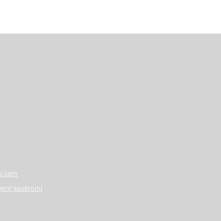
l.com
vení soukromí