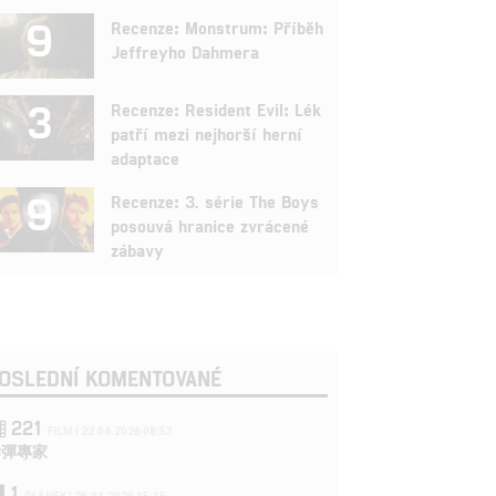
9
Recenze: Monstrum: Příběh
Jeffreyho Dahmera
3
Recenze: Resident Evil: Lék
patří mezi nejhorší herní
adaptace
9
Recenze: 3. série The Boys
posouvá hranice zvrácené
zábavy
OSLEDNÍ KOMENTOVANÉ
221
FILM | 22.04.2026 08:53
拆彈專家
1