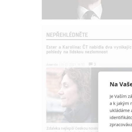
NEPŘEHLÉDNĚTE
Ester a Karolína: ČT nabídla dva vynikajíc
pohledy na lidskou nezlomnost
3
Anarvin
| 16.01.2021 18:00
Na Vaše
Je Vaším z
a k jakým 
ukládáme a
identifiká
zpracováva
Zdaleka nejlepší českou novinkou letošního roku