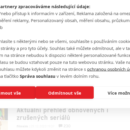
ztrácí dech. Ale fandové zombíků nemusí truchlit,
partnery zpracováváme následující údaje:
existují jiné série, které je zvládnou pobavit.
/nebo přístup k informacím v zařízení, Reklama založená na ome
měření reklamy, Personalizovaný obsah, měření obsahu, průzkum
eb
Dopesick: Zločinný obchod s
lasíte s některými nebo se všemi, souhlasíte s používáním cooki
o stránky a pro tyto účely. Souhlas také můžete odmítnout, ale v 
lidskou bolestí jako napínavý
m na stránce nebudou k dispozici některé personalizované funkce
thriller
lasu se budou vztahovat pouze na tuto webovou stránku. Vaše na
0
Anarvin
| 12.08.2021 17:54
ouhlasu můžete kdykoli změnit na stránce s
ochranou osobních ú
Pusťte si upoutávku pro nový seriál, jenž inspirovaly
a tlačítko
Správa souhlasu
v levém dolním rohu.
skutečné události opioidové krize.
jmout vše
Odmítnout vše
Více možn
Aktuální přehled obnovených i
zrušených seriálů
230
filmsim
| 29.12.2020 19:37