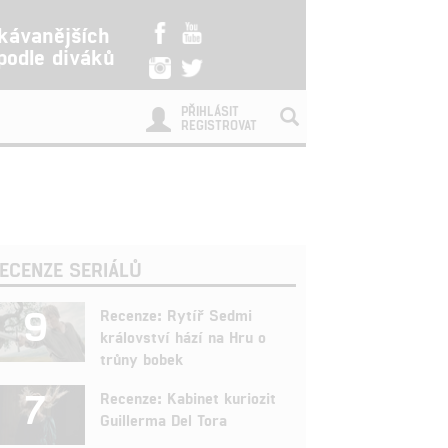
kávanějších
 podle diváků
PŘIHLÁSIT
REGISTROVAT
ECENZE SERIÁLŮ
9
Recenze: Rytíř Sedmi
království hází na Hru o
trůny bobek
7
Recenze: Kabinet kuriozit
Guillerma Del Tora