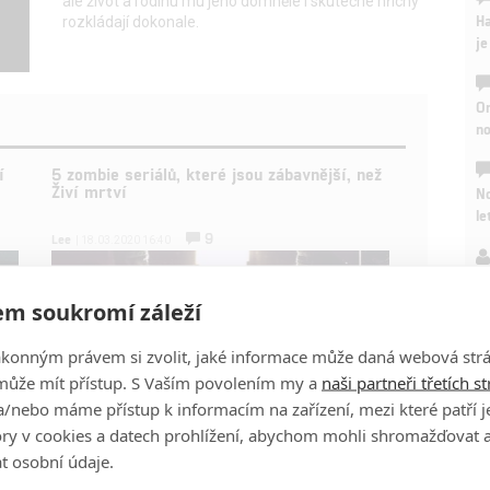
ale život a rodinu mu jeho domnělé i skutečné hříchy
Ha
rozkládají dokonale.
je
On
n
í
5 zombie seriálů, které jsou zábavnější, než
Živí mrtví
No
le
9
Lee
| 18.03.2020 16:40
A
m soukromí záleží
ákonným právem si zvolit, jaké informace může daná webová strá
může mít přístup. S Vaším povolením my a
naši partneři třetích s
/nebo máme přístup k informacím na zařízení, mezi které patří 
tory v cookies a datech prohlížení, abychom mohli shromažďovat 
t osobní údaje.
Zlé jazyky tvrdí, že seriál Živí mrtví už nějakou dobu