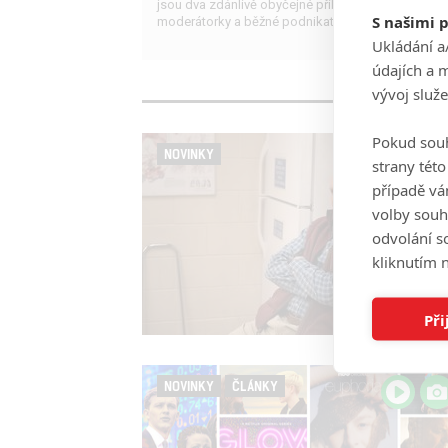
jsou dva zdánlivě obyčejné příběhy známé
S našimi 
moderátorky a běžné podnikatelky.
Ukládání a
údajích a 
vývoj služ
Pokud souh
NOVINKY
strany tét
případě vá
volby souh
odvolání s
kliknutím n
Při
NOVINKY
ČLÁNKY