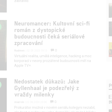
zastavilo.
Neuromancer: Kultovní sci-fi
román z dystopické
budoucnosti čeká seriálové
zpracování
0
Rudmen
| 02.05.2025 19:13
Virtuální realita, umělá inteligence, hacking a moc
korporací v neony prozářené budoucnosti míří na
Apple TV+.
Nedostatek důkazů: Jake
P
Gyllenhaal je podezřelý z
vraždy milenky
0
Anarvin
| 22.06.2024 23:00
Prokurátor možná v novém seriálu kolegyni nezabil,