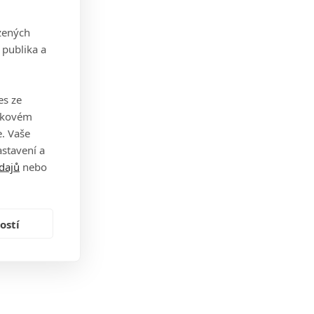
zených
 publika a
es ze
takovém
. Vaše
stavení a
dajů
nebo
ostí