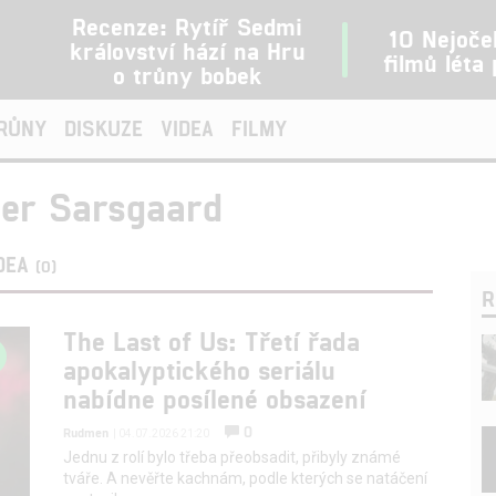
Recenze: Rytíř Sedmi
10 Nejoče
království hází na Hru
filmů léta
o trůny bobek
TRŮNY
DISKUZE
VIDEA
FILMY
ter Sarsgaard
DEA
(0)
R
The Last of Us: Třetí řada
apokalyptického seriálu
nabídne posílené obsazení
0
Rudmen
| 04.07.2026 21:20
Jednu z rolí bylo třeba přeobsadit, přibyly známé
tváře. A nevěřte kachnám, podle kterých se natáčení