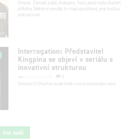
Utopie, Zámek a klíč, Industry, Ted Lasso nebo Kačeří
příběhy. Některé seriály to mají spočítané, jiné budou
pokračovat.
Interrogation: Představitel
Kingpina se objeví v seriálu s
inovativní strukturou
0
Lee
| 10.04.2019 15:18
Vincent D’Onofrio bude hrát v nové kriminální sérii.
číst další