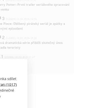
ČLÁNEK | 26.03.2026 15:15
rry Potter: První trailer seriálového zpracování
 venku
3
ČLÁNEK | 15.03.2026 14:56
e Piece: Oblíbený pirátský seriál je zpátky s
ovými epizodami
2
ČLÁNEK | 15.03.2026 13:24
vá dramatická série přiblíží skutečný únos
tadla teroristy
1
OSOBA | 15.02.2026 21:37
dam Sandler
nka sdílet
tran (1017)
jedinečné
a