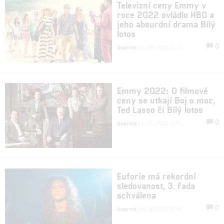
Televizní ceny Emmy v
roce 2022 ovládlo HBO a
jeho absurdní drama Bílý
lotos
0
Anarvin
| 13.09.2022 22:11
Emmy 2022: O filmové
ceny se utkají Boj o moc,
Ted Lasso či Bílý lotos
0
Anarvin
| 13.07.2022 10:31
Euforie má rekordní
sledovanost, 3. řada
schválena
0
Anarvin
| 02.03.2022 15:44