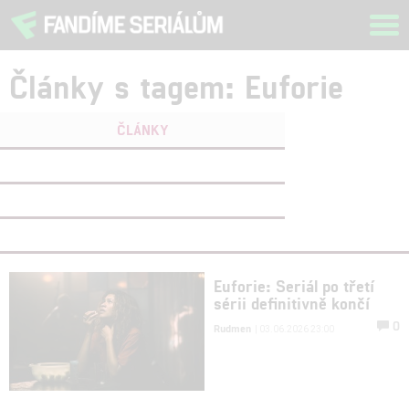
Tog
navi
Články s tagem: Euforie
ČLÁNKY
FILMY
(0)
OSOBY
(0)
VIDEA
(0)
Euforie: Seriál po třetí
sérii definitivně končí
0
Rudmen
| 03.06.2026 23:00