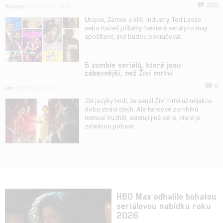
230
filmsim
| 29.12.2020 19:37
Utopie, Zámek a klíč, Industry, Ted Lasso
nebo Kačeří příběhy. Některé seriály to mají
spočítané, jiné budou pokračovat.
5 zombie seriálů, které jsou
zábavnější, než Živí mrtví
9
Lee
| 18.03.2020 16:40
Zlé jazyky tvrdí, že seriál Živí mrtví už nějakou
dobu ztrácí dech. Ale fandové zombíků
nemusí truchlit, existují jiné série, které je
zvládnou pobavit.
HBO Max odhalilo bohatou
seriálovou nabídku roku
2026