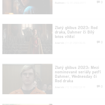
0
Rudmen
| 12.01.2026 20:11
Zlatý glóbus 2023: Rod
draka, Dahmer či Bílý
lotos vítězí
0
Anarvin
| 11.01.2023 05:36
Zlatý glóbus 2023: Mezi
nominované seriály patří
Dahmer, Wednesday či
Rod draka
0
Anarvin
| 12.12.2022 23:19