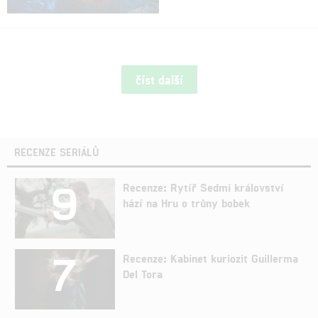
číst další
RECENZE SERIÁLŮ
9
Recenze: Rytíř Sedmi království
hází na Hru o trůny bobek
7
Recenze: Kabinet kuriozit Guillerma
Del Tora