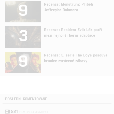
9
Recenze: Monstrum: Příběh
Jeffreyho Dahmera
3
Recenze: Resident Evil: Lék patří
mezi nejhorší herní adaptace
9
Recenze: 3. série The Boys posouvá
hranice zvrácené zábavy
POSLEDNÍ KOMENTOVANÉ
221
FILM | 22.04.2026 08:53