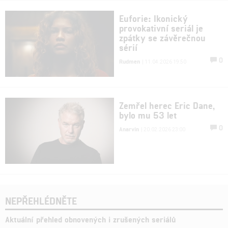
Euforie: Ikonický
provokativní seriál je
zpátky se závěrečnou
sérií
0
Rudmen
| 11.04.2026 19:50
Zemřel herec Eric Dane,
bylo mu 53 let
0
Anarvin
| 20.02.2026 23:00
NEPŘEHLÉDNĚTE
Aktuální přehled obnovených i zrušených seriálů