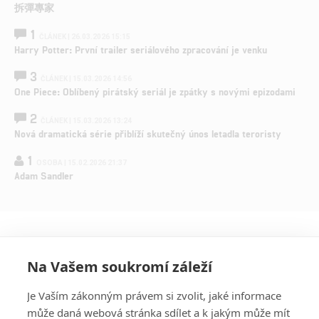
拆彈專家
1
ČLÁNEK | 26.03.2026 15:15
Harry Potter: První trailer seriálového zpracování je venku
3
ČLÁNEK | 15.03.2026 14:56
One Piece: Oblíbený pirátský seriál je zpátky s novými epizodami
2
ČLÁNEK | 15.03.2026 13:24
Nová dramatická série přiblíží skutečný únos letadla teroristy
1
OSOBA | 15.02.2026 21:37
Adam Sandler
Na Vašem soukromí záleží
Je Vaším zákonným právem si zvolit, jaké informace
může daná webová stránka sdílet a k jakým může mít