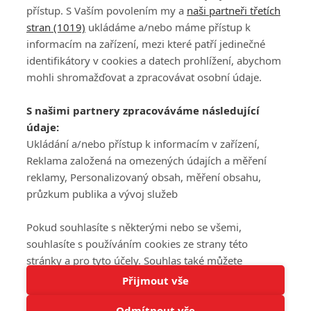
přístup. S Vaším povolením my a
naši partneři třetích
stran (1019)
ukládáme a/nebo máme přístup k
informacím na zařízení, mezi které patří jedinečné
DISKUZE
PŘIHLÁSIT
identifikátory v cookies a datech prohlížení, abychom
REGISTROVAT
mohli shromažďovat a zpracovávat osobní údaje.
Šéfredaktorkou webu je
Petr Slavík
, e-mail
serialy@fandimefilmu.cz
S našimi partnery zpracováváme následující
údaje:
Máte-li zájem o inzerci na našem webu napište nám na e-mail
studio@koncal.com
Ukládání a/nebo přístup k informacím v zařízení,
Reklama založená na omezených údajích a měření
Ochrana osobních údajů
|
Zásady používání cookies
|
Pravidla webu
|
reklamy, Personalizovaný obsah, měření obsahu,
Upravit nastavení soukromí
průzkum publika a vývoj služeb
Pokud souhlasíte s některými nebo se všemi,
souhlasíte s používáním cookies ze strany této
stránky a pro tyto účely. Souhlas také můžete
Tato stránka používá soubory cookies.
odmítnout, ale v takovém případě vám na stránce
Přijmout vše
© 2016 – 2026 FandimeSerialum.cz / All rights reserved /
Více informací
nebudou k dispozici některé personalizované funkce.
Provozovatel webu je Koncal studio s.r.o.
Odmítnout vše
Vaše volby souhlasu se budou vztahovat pouze na