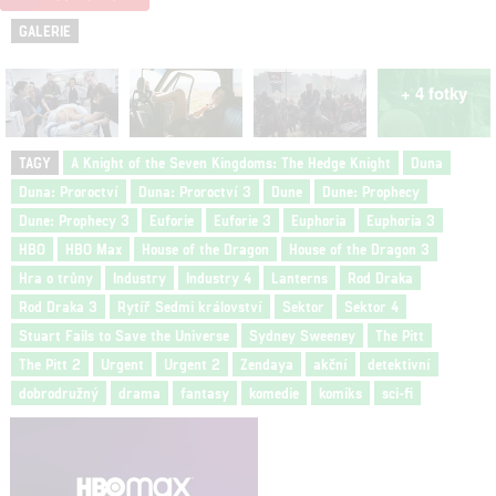
GALERIE
+ 4 fotky
TAGY
A Knight of the Seven Kingdoms: The Hedge Knight
Duna
Duna: Proroctví
Duna: Proroctví 3
Dune
Dune: Prophecy
Dune: Prophecy 3
Euforie
Euforie 3
Euphoria
Euphoria 3
HBO
HBO Max
House of the Dragon
House of the Dragon 3
Hra o trůny
Industry
Industry 4
Lanterns
Rod Draka
Rod Draka 3
Rytíř Sedmi království
Sektor
Sektor 4
Stuart Fails to Save the Universe
Sydney Sweeney
The Pitt
The Pitt 2
Urgent
Urgent 2
Zendaya
akční
detektivní
dobrodružný
drama
fantasy
komedie
komiks
sci-fi