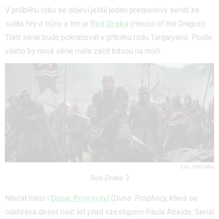
V průběhu roku se objeví ještě jeden prequelový seriál ze
světa
Hry o trůny
a tím je
Rod Draka
(
House of the Dragon
).
Třetí série bude pokračovat v příběhu rodu Targaryenů. Podle
všeho by nová série měla začít bitvou na moři.
HBO Max
Rod Draka 3
Návrat hlásí i
Duna: Proroctví
(
Dune: Prophecy,
která se
odehrává deset tisíc let před vzestupem Paula Atreida. Seriál