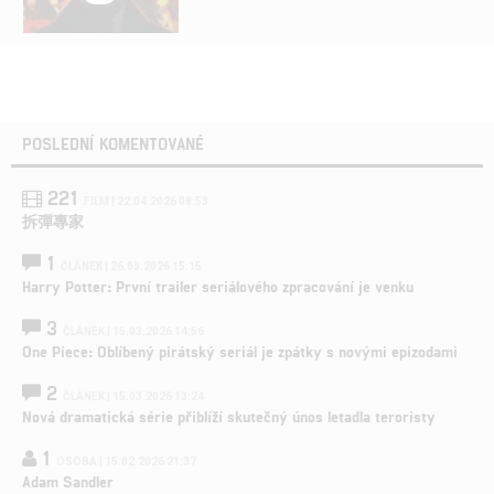
POSLEDNÍ KOMENTOVANÉ
221
FILM | 22.04.2026 08:53
拆彈專家
1
ČLÁNEK | 26.03.2026 15:15
Harry Potter: První trailer seriálového zpracování je venku
3
ČLÁNEK | 15.03.2026 14:56
One Piece: Oblíbený pirátský seriál je zpátky s novými epizodami
2
ČLÁNEK | 15.03.2026 13:24
Nová dramatická série přiblíží skutečný únos letadla teroristy
1
OSOBA | 15.02.2026 21:37
Adam Sandler