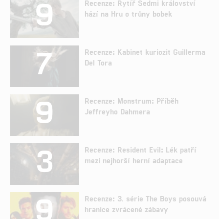
9
Recenze: Rytíř Sedmi království
hází na Hru o trůny bobek
7
Recenze: Kabinet kuriozit Guillerma
Del Tora
9
Recenze: Monstrum: Příběh
Jeffreyho Dahmera
3
Recenze: Resident Evil: Lék patří
mezi nejhorší herní adaptace
9
Recenze: 3. série The Boys posouvá
hranice zvrácené zábavy