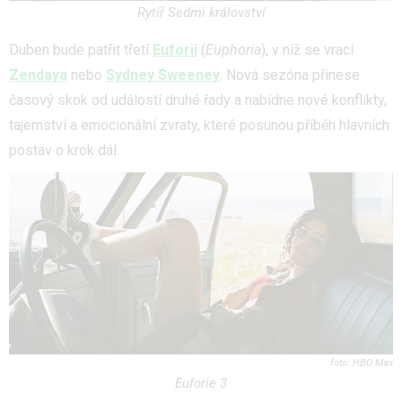
Rytíř Sedmi království
Duben bude patřit třetí
Euforii
(
Euphoria
), v níž se vrací
Zendaya
nebo
Sydney Sweeney
. Nová sezóna přinese
časový skok od událostí druhé řady a nabídne nové konflikty,
tajemství a emocionální zvraty, které posunou příběh hlavních
postav o krok dál.
HBO Max
Euforie 3