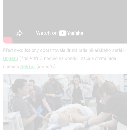
Před několika dny odstartovala druhá řada lékařského seriálu
Urgent
(
The Pitt
). Z neděle na pondělí začala čtvrtá řada
dramatu
Sektor
(
Industry
).