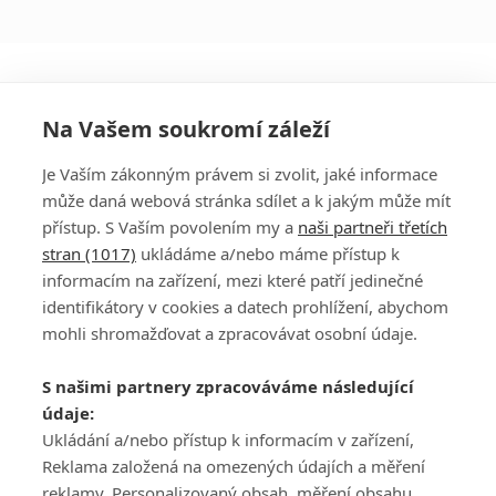
Na Vašem soukromí záleží
Je Vaším zákonným právem si zvolit, jaké informace
může daná webová stránka sdílet a k jakým může mít
přístup. S Vaším povolením my a
naši partneři třetích
stran (1017)
ukládáme a/nebo máme přístup k
informacím na zařízení, mezi které patří jedinečné
DISKUZE
PŘIHLÁSIT
identifikátory v cookies a datech prohlížení, abychom
REGISTROVAT
mohli shromažďovat a zpracovávat osobní údaje.
Šéfredaktorkou webu je
Petr Slavík
, e-mail
serialy@fandimefilmu.cz
S našimi partnery zpracováváme následující
údaje:
Máte-li zájem o inzerci na našem webu napište nám na e-mail
Ukládání a/nebo přístup k informacím v zařízení,
studio@koncal.com
Reklama založená na omezených údajích a měření
Ochrana osobních údajů
|
Zásady používání cookies
|
Pravidla webu
|
reklamy, Personalizovaný obsah, měření obsahu,
Upravit nastavení soukromí