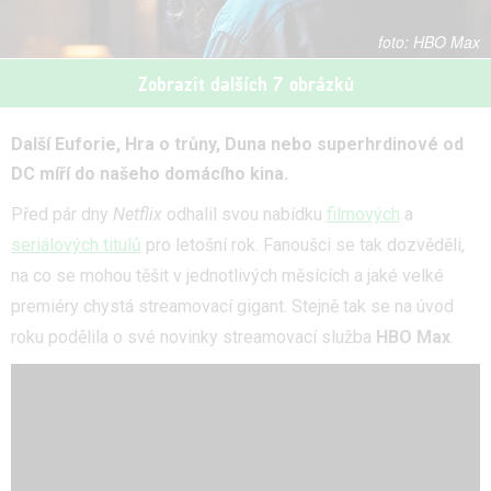
HBO Max
Zobrazit dalších 7 obrázků
Další Euforie, Hra o trůny, Duna nebo superhrdinové od
DC míří do našeho domácího kina.
Před pár dny
Netflix
odhalil svou nabídku
filmových
a
seriálových titulů
pro letošní rok. Fanoušci se tak dozvěděli,
na co se mohou těšit v jednotlivých měsících a jaké velké
premiéry chystá streamovací gigant. Stejně tak se na úvod
roku podělila o své novinky streamovací služba
HBO Max
.