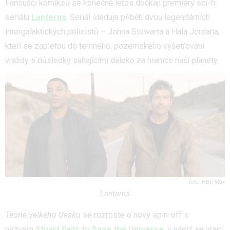
Fanoušci komiksů se konečně letos dočkají premiéry sci-fi
seriálu
Lanterns
. Seriál sleduje příběh dvou legendárních
intergalaktických policistů – Johna Stewarta a Hala Jordana,
kteří se zapletou do temného, pozemského vyšetřování
vraždy s důsledky sahajícími daleko za hranice naší planety.
HBO Max
Lanterns
Teorie velkého třesku
se rozroste o nový spin-off s
názvem
Stuart Fails to Save the Universe
, v němž se vrací