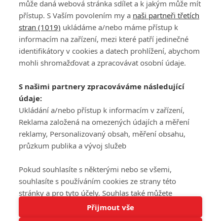
může daná webová stránka sdílet a k jakým může mít
přístup. S Vaším povolením my a
naši partneři třetích
stran (1019)
ukládáme a/nebo máme přístup k
informacím na zařízení, mezi které patří jedinečné
DISKUZE
PŘIHLÁSIT
identifikátory v cookies a datech prohlížení, abychom
REGISTROVAT
mohli shromažďovat a zpracovávat osobní údaje.
Šéfredaktorkou webu je
Petr Slavík
, e-mail
serialy@fandimefilmu.cz
S našimi partnery zpracováváme následující
údaje:
Máte-li zájem o inzerci na našem webu napište nám na e-mail
studio@koncal.com
Ukládání a/nebo přístup k informacím v zařízení,
Reklama založená na omezených údajích a měření
Ochrana osobních údajů
|
Zásady používání cookies
|
Pravidla webu
|
reklamy, Personalizovaný obsah, měření obsahu,
Upravit nastavení soukromí
průzkum publika a vývoj služeb
Pokud souhlasíte s některými nebo se všemi,
souhlasíte s používáním cookies ze strany této
stránky a pro tyto účely. Souhlas také můžete
Tato stránka používá soubory cookies.
odmítnout, ale v takovém případě vám na stránce
Přijmout vše
© 2016 – 2026 FandimeSerialum.cz / All rights reserved /
Více informací
nebudou k dispozici některé personalizované funkce.