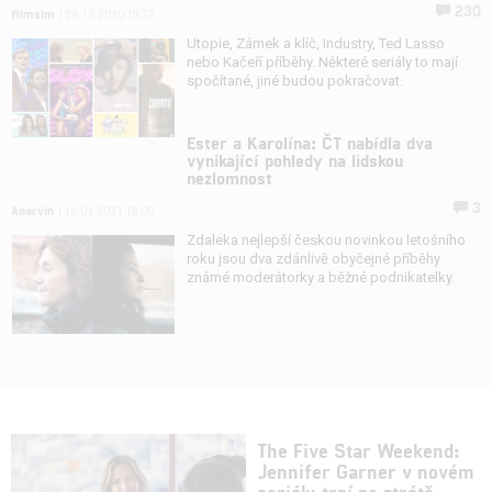
230
filmsim
| 29.12.2020 19:37
Utopie, Zámek a klíč, Industry, Ted Lasso
nebo Kačeří příběhy. Některé seriály to mají
spočítané, jiné budou pokračovat.
Ester a Karolína: ČT nabídla dva
vynikající pohledy na lidskou
nezlomnost
3
Anarvin
| 16.01.2021 18:00
Zdaleka nejlepší českou novinkou letošního
roku jsou dva zdánlivě obyčejné příběhy
známé moderátorky a běžné podnikatelky.
The Five Star Weekend:
Jennifer Garner v novém
seriálu trpí po ztrátě