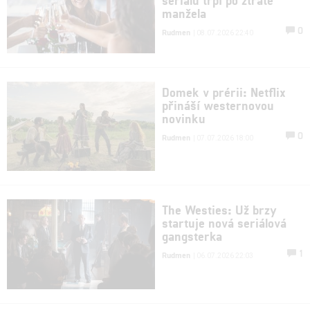
manžela
0
Rudmen
| 08.07.2026 22:40
Domek v prérii: Netflix
přináší westernovou
novinku
0
Rudmen
| 07.07.2026 18:00
The Westies: Už brzy
startuje nová seriálová
gangsterka
1
Rudmen
| 06.07.2026 22:03