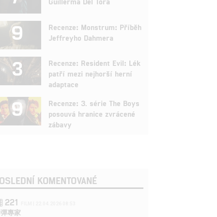
Guillerma Del Tora
9
Recenze: Monstrum: Příběh
Jeffreyho Dahmera
3
Recenze: Resident Evil: Lék
patří mezi nejhorší herní
adaptace
9
Recenze: 3. série The Boys
posouvá hranice zvrácené
zábavy
OSLEDNÍ KOMENTOVANÉ
221
FILM | 22.04.2026 08:53
拆彈專家