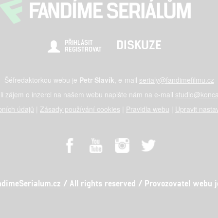
DISKUZE
PŘIHLÁSIT
REGISTROVAT
Šéfredaktorkou webu je
Petr Slavík
, e-mail
serialy@fandimefilmu.cz
li zájem o inzerci na našem webu napište nám na e-mail
studio@konca
ních údajů
|
Zásady používání cookies
|
Pravidla webu
|
Upravit nasta
meSerialum.cz / All rights reserved / Provozovatel webu je 
al studio s.r.o., IČO: 03604071, Lýskova 2073/57, Stodůlky, 155 00, Pr