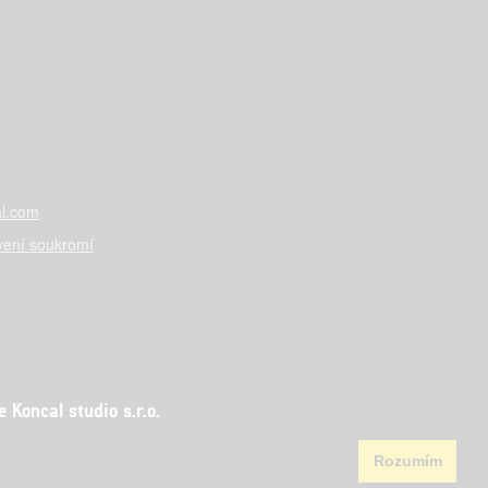
l.com
vení soukromí
Koncal studio s.r.o.
Rozumím
aha 5