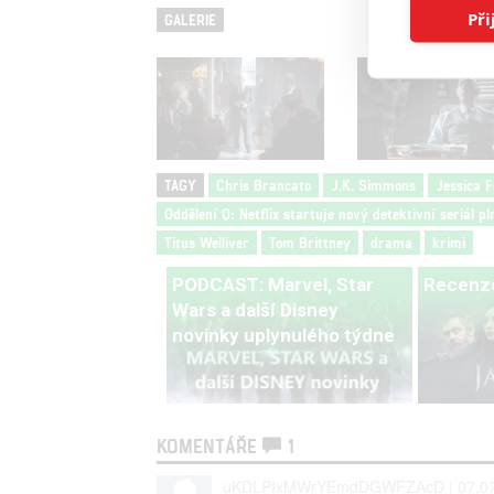
Při
GALERIE
TAGY
Chris Brancato
J.K. Simmons
Jessica 
Oddělení Q: Netflix startuje nový detektivní seriál p
Titus Welliver
Tom Brittney
drama
krimi
PODCAST: Marvel, Star
Recenze
Wars a další Disney
novinky uplynulého týdne
KOMENTÁŘE
1
uKDLPIxMWrYEmdDGWFZAcD | 07.07.