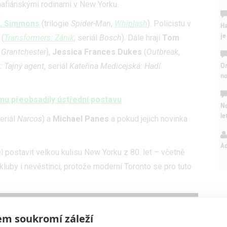
 mafiánskými rodinami v New Yorku.
K. Simmons
(trilogie
Spider-Man
,
Whiplash
). Policistu v
Ha
je
(
Transformers: Zánik
, seriál
Bosch
). Dále hrají
Tom
l
Grantchester
),
Jessica Frances Dukes
(
Outbreak
,
On
: Tajný agent
, seriál
Kateřina Medicejská: Hadí
n
mu přeobsadily ústřední postavu
No
le
eriál
Narcos
) a
Michael Panes
a pokud jejich novinka
A
l postavit velkou kulisu New Yorku z 80. let – včetně
 kluby i nevěstinci, protože moderní Toronto se pro tuto
m soukromí záleží