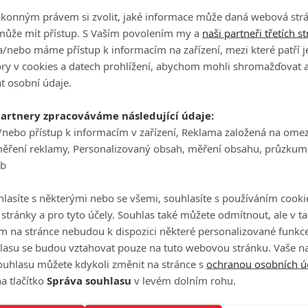
ákonným právem si zvolit, jaké informace může daná webová strá
může mít přístup. S Vaším povolením my a
naši partneři třetích s
/nebo máme přístup k informacím na zařízení, mezi které patří 
tory v cookies a datech prohlížení, abychom mohli shromažďovat 
t osobní údaje.
partnery zpracováváme následující údaje:
/nebo přístup k informacím v zařízení, Reklama založená na ome
měření reklamy, Personalizovaný obsah, měření obsahu, průzkum
eb
lasíte s některými nebo se všemi, souhlasíte s používáním cooki
o stránky a pro tyto účely. Souhlas také můžete odmítnout, ale v 
m na stránce nebudou k dispozici některé personalizované funkce
lasu se budou vztahovat pouze na tuto webovou stránku. Vaše na
Zdroj:
Deadline
ouhlasu můžete kdykoli změnit na stránce s
ochranou osobních ú
a tlačítko
Správa souhlasu
v levém dolním rohu.