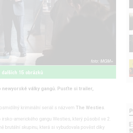
MGM+
t dalších 15 obrázků
o newyorské války gangů. Pusťte si trailer,
osmidílný kriminální seriál s názvem
The Westies
.
P
o irsko-amerického gangu Westies, který působil ve 2.
ně brutální skupinu, která si vybudovala pověst díky