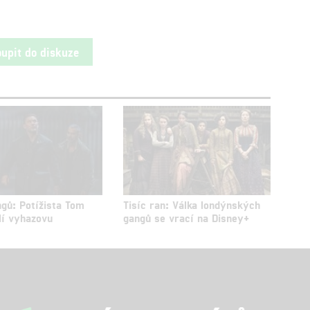
oupit do diskuze
gů: Potížista Tom
Tisíc ran: Válka londýnských
lí vyhazovu
gangů se vrací na Disney+