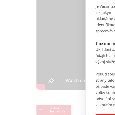
Je Vaším z
a k jakým 
ukládáme a
identifiká
zpracováva
S našimi 
Ukládání a
údajích a 
vývoj služ
Pokud souh
strany tét
případě vá
volby souh
odvolání s
kliknutím n