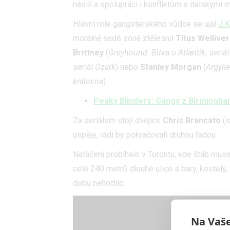
násilí a spolupráci i konfliktům s italskými
Hlavní role gangsterského vůdce se ujal
J.
morálně šedé zóně ztělesnil
Titus Welliver
Brittney
(
Greyhound: Bitva o Atlantik
, seriá
seriál
Ozark
) nebo
Stanley Morgan
(
Argylle
královna
).
Peaky Blinders: Gangy z Birmingha
Za seriálem stojí dvojice
Chris Brancato
(s
uspěje, rádi by pokračovali druhou řadou.
Natáčení probíhalo v Torontu, kde štáb muse
celé 240 metrů dlouhé ulice s bary, kostely,
dobu nehodilo.
Na Vaše