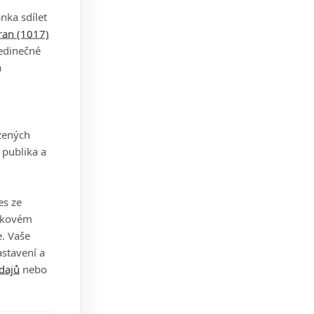
nka sdílet
tran (1017)
jedinečné
a
zených
 publika a
es ze
takovém
. Vaše
stavení a
dajů
nebo