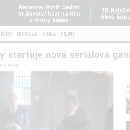
Recenze: Rytíř Sedmi
10 Nejoče
království hází na Hru
filmů léta
o trůny bobek
TRŮNY
DISKUZE
VIDEA
FILMY
y startuje nová seriálová gan
2026 22:03
R