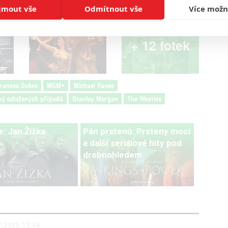
jmout vše
Odmítnout vše
Více možn
+ 12 fotek
Frances Dukes
MGM+
Michael Panes
lný odložených případů
Stanley Morgan
The Westies
: Jan Žižka
Pán prstenů: Prsteny moci
a další seriálové hity pod
drobnohledem
2026 13:04