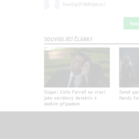
EwoGgQFSMhtpbcsJ
Vst
SOUVISEJÍCÍ ČLÁNKY
Sugar: Colin Farrell se vrací
Země gan
jako seriálový detektiv s
Hardy če
dalším případem