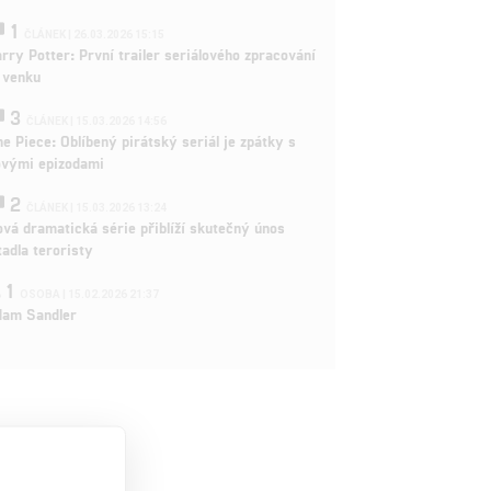
1
ČLÁNEK | 26.03.2026 15:15
rry Potter: První trailer seriálového zpracování
 venku
3
ČLÁNEK | 15.03.2026 14:56
e Piece: Oblíbený pirátský seriál je zpátky s
ovými epizodami
2
ČLÁNEK | 15.03.2026 13:24
vá dramatická série přiblíží skutečný únos
tadla teroristy
1
OSOBA | 15.02.2026 21:37
dam Sandler