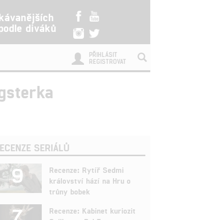
kávanějších
 podle diváků
PŘIHLÁSIT
REGISTROVAT
gsterka
ECENZE SERIÁLŮ
9
Recenze: Rytíř Sedmi
království hází na Hru o
trůny bobek
7
Recenze: Kabinet kuriozit