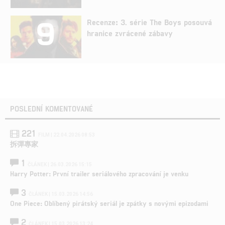
9
Recenze: 3. série The Boys posouvá
hranice zvrácené zábavy
POSLEDNÍ KOMENTOVANÉ
221
FILM | 22.04.2026 08:53
拆彈專家
1
ČLÁNEK | 26.03.2026 15:15
Harry Potter: První trailer seriálového zpracování je venku
3
ČLÁNEK | 15.03.2026 14:56
One Piece: Oblíbený pirátský seriál je zpátky s novými epizodami
2
ČLÁNEK | 15.03.2026 13:24