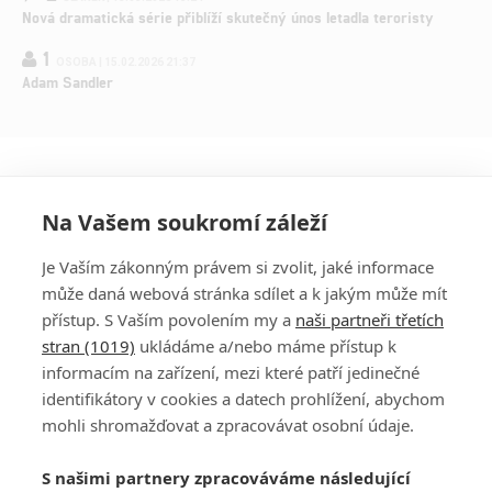
Nová dramatická série přiblíží skutečný únos letadla teroristy
1
OSOBA | 15.02.2026 21:37
Adam Sandler
Na Vašem soukromí záleží
Je Vaším zákonným právem si zvolit, jaké informace
může daná webová stránka sdílet a k jakým může mít
přístup. S Vaším povolením my a
naši partneři třetích
stran (1019)
ukládáme a/nebo máme přístup k
informacím na zařízení, mezi které patří jedinečné
DISKUZE
PŘIHLÁSIT
identifikátory v cookies a datech prohlížení, abychom
REGISTROVAT
mohli shromažďovat a zpracovávat osobní údaje.
Šéfredaktorkou webu je
Petr Slavík
, e-mail
serialy@fandimefilmu.cz
S našimi partnery zpracováváme následující