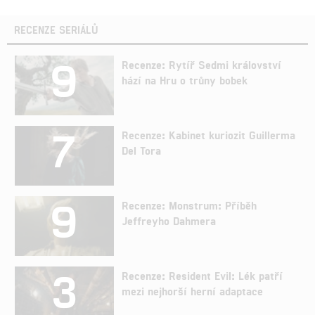
RECENZE SERIÁLŮ
9
Recenze: Rytíř Sedmi království
hází na Hru o trůny bobek
7
Recenze: Kabinet kuriozit Guillerma
Del Tora
9
Recenze: Monstrum: Příběh
Jeffreyho Dahmera
3
Recenze: Resident Evil: Lék patří
mezi nejhorší herní adaptace