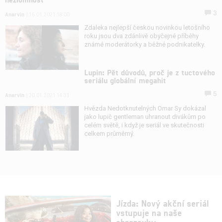
3
Anarvin
| 16.01.2021 18:00
Zdaleka nejlepší českou novinkou letošního
roku jsou dva zdánlivě obyčejné příběhy
známé moderátorky a běžné podnikatelky.
Lupin: Pět důvodů, proč je z tuctového
seriálu globální megahit
5
Anarvin
| 20.01.2021 14:33
Hvězda Nedotknutelných Omar Sy dokázal
jako lupič gentleman uhranout divákům po
celém světě, i když je seriál ve skutečnosti
celkem průměrný.
Jízda: Nový akční seriál
vstupuje na naše
obrazovky