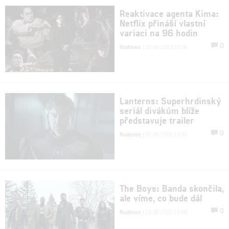
Reaktivace agenta Kima:
Netflix přináší vlastní
variaci na 96 hodin
0
Rudmen
| 25.06.2026 23:18
Lanterns: Superhrdinský
seriál divákům blíže
představuje trailer
0
Rudmen
| 01.06.2026 23:00
The Boys: Banda skončila,
ale víme, co bude dál
0
Rudmen
| 23.05.2026 23:48