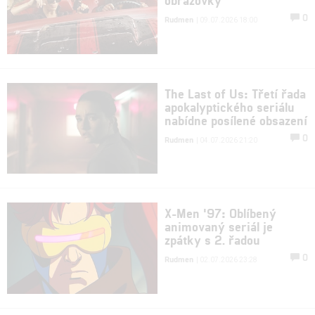
0
Rudmen
| 09.07.2026 18:00
The Last of Us: Třetí řada
apokalyptického seriálu
nabídne posílené obsazení
0
Rudmen
| 04.07.2026 21:20
X-Men '97: Oblíbený
animovaný seriál je
zpátky s 2. řadou
0
Rudmen
| 02.07.2026 23:28