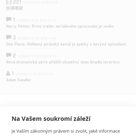
221
FILM | 22.04.2026 08:53
拆彈專家
1
ČLÁNEK | 26.03.2026 15:15
Harry Potter: První trailer seriálového zpracování je venku
3
ČLÁNEK | 15.03.2026 14:56
One Piece: Oblíbený pirátský seriál je zpátky s novými epizodami
2
ČLÁNEK | 15.03.2026 13:24
Nová dramatická série přiblíží skutečný únos letadla teroristy
1
OSOBA | 15.02.2026 21:37
Adam Sandler
Na Vašem soukromí záleží
Je Vaším zákonným právem si zvolit, jaké informace