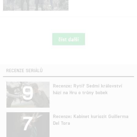
číst další
RECENZE SERIÁLŮ
9
Recenze: Rytíř Sedmi království
hází na Hru o trůny bobek
7
Recenze: Kabinet kuriozit Guillerma
Del Tora