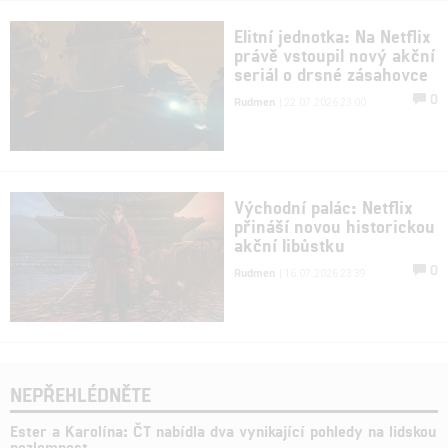
Elitní jednotka: Na Netflix
právě vstoupil nový akční
seriál o drsné zásahovce
0
Rudmen
| 22.07.2026 23:00
Východní palác: Netflix
přináší novou historickou
akční libůstku
0
Rudmen
| 16.07.2026 23:39
NEPŘEHLÉDNĚTE
Ester a Karolína: ČT nabídla dva vynikající pohledy na lidskou
nezlomnost