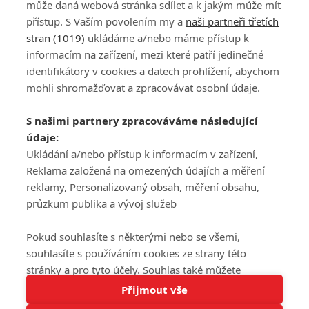
může daná webová stránka sdílet a k jakým může mít
přístup. S Vaším povolením my a
naši partneři třetích
stran (1019)
ukládáme a/nebo máme přístup k
informacím na zařízení, mezi které patří jedinečné
DISKUZE
PŘIHLÁSIT
identifikátory v cookies a datech prohlížení, abychom
REGISTROVAT
mohli shromažďovat a zpracovávat osobní údaje.
Šéfredaktorkou webu je
Petr Slavík
, e-mail
serialy@fandimefilmu.cz
S našimi partnery zpracováváme následující
údaje:
Máte-li zájem o inzerci na našem webu napište nám na e-mail
studio@koncal.com
Ukládání a/nebo přístup k informacím v zařízení,
Reklama založená na omezených údajích a měření
Ochrana osobních údajů
|
Zásady používání cookies
|
Pravidla webu
|
reklamy, Personalizovaný obsah, měření obsahu,
Upravit nastavení soukromí
průzkum publika a vývoj služeb
Pokud souhlasíte s některými nebo se všemi,
souhlasíte s používáním cookies ze strany této
stránky a pro tyto účely. Souhlas také můžete
Tato stránka používá soubory cookies.
odmítnout, ale v takovém případě vám na stránce
Přijmout vše
© 2016 – 2026 FandimeSerialum.cz / All rights reserved /
Více informací
nebudou k dispozici některé personalizované funkce.