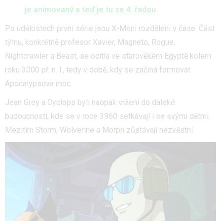
je animovaný a teď je tu se 4. řadou
Po událostech první série jsou X-Meni rozděleni v čase. Část
týmu, konkrétně profesor Xavier, Magneto, Rogue,
Nightcrawler a Beast, se ocitla ve starověkém Egyptě kolem
roku 3000 př. n. l., tedy v době, kdy se začíná formovat
Apocalypsova moc.
Jean Grey a Cyclops byli naopak vrženi do daleké
budoucnosti, kde se v roce 3960 setkávají i se svými dětmi.
Mezitím Storm, Wolverine a Morph zůstávají nezvěstní.