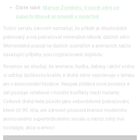
Čtěte také:
Marvel Zombies: V nové sérii se
superhrdinové proměnili v nemrtvé
Tvůrci seriálu zároveň naznačují, že příběh je dlouhodobě
plánovaný a má pokračovat minimálně několik dalších sérií.
Momentálně pracují na dalších scénářích a animacích, takže
navazující příběhy jsou rozpracované dopředu.
Recenze se shodují, že animace, hudba, dabing i akční scény
si udržují špičkovou kvalitu a druhá série nepolevuje v tempu
ani v emocionální hloubce. Naopak přidává nové postavy a
dál posiluje vztahové i morální konflikty mezi mutanty.
Celkově druhá řada působí jako sebevědomé pokračování,
které ctí 90. léta, ale zároveň posouvá hranice moderního
animovaného superhrdinského seriálu a nabízí silný mix
nostalgie, akce a emocí.