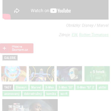
Obrázky: Disney / Marvel
Zdroje:
EW
,
Rotten Tomatoes
GALERIE
+ 5 fotek
TAGY
Disney+
Marvel
X-Men
X-Men '97
X-Men '97 2
akční
animovaný
dobrodružný
komiks
sci-fi