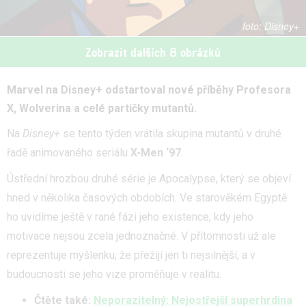
Disney+
Zobrazit dalších 8 obrázků
Marvel na Disney+ odstartoval nové příběhy Profesora
X, Wolverina a celé partičky mutantů.
Na
Disney+
se tento týden vrátila skupina mutantů v druhé
řadě animovaného seriálu
X-Men ‘97
.
Ústřední hrozbou druhé série je Apocalypse, který se objeví
hned v několika časových obdobích. Ve starověkém Egyptě
ho uvidíme ještě v rané fázi jeho existence, kdy jeho
motivace nejsou zcela jednoznačné. V přítomnosti už ale
reprezentuje myšlenku, že přežijí jen ti nejsilnější, a v
budoucnosti se jeho vize proměňuje v realitu.
Čtěte také:
Neporazitelný: Nejostřejší superhrdina