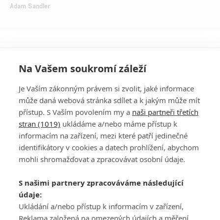
Adam Sandler
Na Vašem soukromí záleží
Je Vaším zákonným právem si zvolit, jaké informace
může daná webová stránka sdílet a k jakým může mít
přístup. S Vaším povolením my a
naši partneři třetích
stran (1019)
ukládáme a/nebo máme přístup k
informacím na zařízení, mezi které patří jedinečné
DISKUZE
PŘIHLÁSIT
identifikátory v cookies a datech prohlížení, abychom
REGISTROVAT
mohli shromažďovat a zpracovávat osobní údaje.
Šéfredaktorkou webu je
Petr Slavík
, e-mail
serialy@fandimefilmu.cz
S našimi partnery zpracováváme následující
údaje:
Máte-li zájem o inzerci na našem webu napište nám na e-mail
Ukládání a/nebo přístup k informacím v zařízení,
studio@koncal.com
Reklama založená na omezených údajích a měření