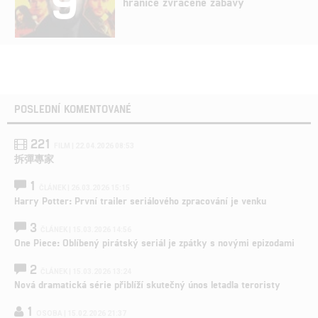
9
hranice zvrácené zábavy
POSLEDNÍ KOMENTOVANÉ
221
FILM | 22.04.2026 08:53
拆彈專家
1
ČLÁNEK | 26.03.2026 15:15
Harry Potter: První trailer seriálového zpracování je venku
3
ČLÁNEK | 15.03.2026 14:56
One Piece: Oblíbený pirátský seriál je zpátky s novými epizodami
2
ČLÁNEK | 15.03.2026 13:24
Nová dramatická série přiblíží skutečný únos letadla teroristy
1
OSOBA | 15.02.2026 21:37