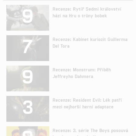
9
Recenze: Rytíř Sedmi království
hází na Hru o trůny bobek
7
Recenze: Kabinet kuriozit Guillerma
Del Tora
9
Recenze: Monstrum: Příběh
Jeffreyho Dahmera
3
Recenze: Resident Evil: Lék patří
mezi nejhorší herní adaptace
Recenze: 3. série The Boys posouvá