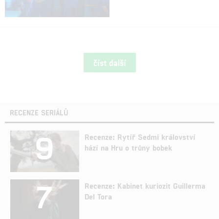
číst další
RECENZE SERIÁLŮ
9
Recenze: Rytíř Sedmi království
hází na Hru o trůny bobek
7
Recenze: Kabinet kuriozit Guillerma
Del Tora