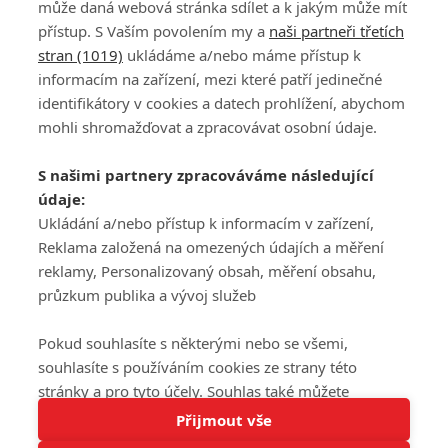
může daná webová stránka sdílet a k jakým může mít
přístup. S Vaším povolením my a
naši partneři třetích
stran (1019)
ukládáme a/nebo máme přístup k
informacím na zařízení, mezi které patří jedinečné
DISKUZE
PŘIHLÁSIT
identifikátory v cookies a datech prohlížení, abychom
REGISTROVAT
mohli shromažďovat a zpracovávat osobní údaje.
Šéfredaktorkou webu je
Petr Slavík
, e-mail
serialy@fandimefilmu.cz
S našimi partnery zpracováváme následující
údaje:
Máte-li zájem o inzerci na našem webu napište nám na e-mail
studio@koncal.com
Ukládání a/nebo přístup k informacím v zařízení,
Reklama založená na omezených údajích a měření
Ochrana osobních údajů
|
Zásady používání cookies
|
Pravidla webu
|
reklamy, Personalizovaný obsah, měření obsahu,
Upravit nastavení soukromí
průzkum publika a vývoj služeb
Pokud souhlasíte s některými nebo se všemi,
souhlasíte s používáním cookies ze strany této
stránky a pro tyto účely. Souhlas také můžete
Tato stránka používá soubory cookies.
odmítnout, ale v takovém případě vám na stránce
Přijmout vše
© 2016 – 2026 FandimeSerialum.cz / All rights reserved /
Více informací
nebudou k dispozici některé personalizované funkce.