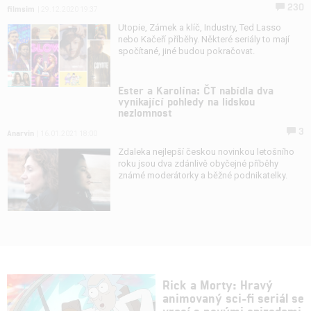
230
filmsim
| 29.12.2020 19:37
Utopie, Zámek a klíč, Industry, Ted Lasso
nebo Kačeří příběhy. Některé seriály to mají
spočítané, jiné budou pokračovat.
Ester a Karolína: ČT nabídla dva
vynikající pohledy na lidskou
nezlomnost
3
Anarvin
| 16.01.2021 18:00
Zdaleka nejlepší českou novinkou letošního
roku jsou dva zdánlivě obyčejné příběhy
známé moderátorky a běžné podnikatelky.
Rick a Morty: Hravý
animovaný sci-fi seriál se
vrací s novými epizodami