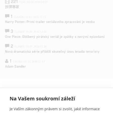
221
FILM | 22.04.2026 08:53
拆彈專家
1
ČLÁNEK | 26.03.2026 15:15
Harry Potter: První trailer seriálového zpracování je venku
3
ČLÁNEK | 15.03.2026 14:56
One Piece: Oblíbený pirátský seriál je zpátky s novými epizodami
2
ČLÁNEK | 15.03.2026 13:24
Nová dramatická série přiblíží skutečný únos letadla teroristy
1
OSOBA | 15.02.2026 21:37
Adam Sandler
Na Vašem soukromí záleží
Je Vaším zákonným právem si zvolit, jaké informace