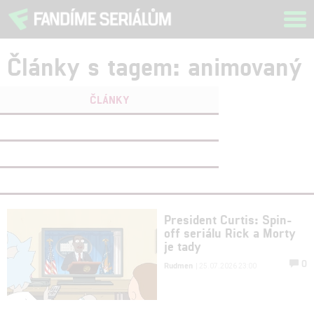
Tog
navi
Články s tagem: animovaný
ČLÁNKY
FILMY
(0)
OSOBY
(0)
VIDEA
(0)
President Curtis: Spin-
off seriálu Rick a Morty
je tady
0
Rudmen
| 25.07.2026 23:00