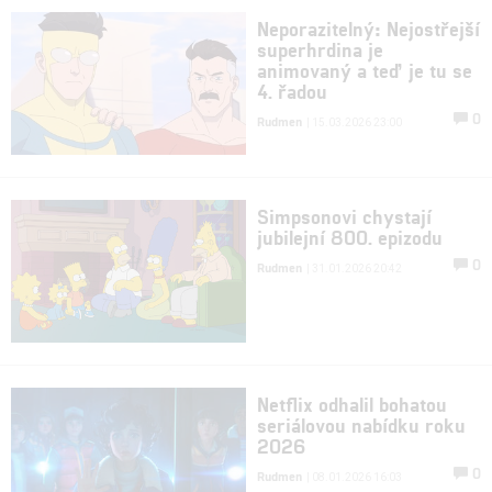
Neporazitelný: Nejostřejší
superhrdina je
animovaný a teď je tu se
4. řadou
0
Rudmen
| 15.03.2026 23:00
Simpsonovi chystají
jubilejní 800. epizodu
0
Rudmen
| 31.01.2026 20:42
Netflix odhalil bohatou
seriálovou nabídku roku
2026
0
Rudmen
| 08.01.2026 16:03