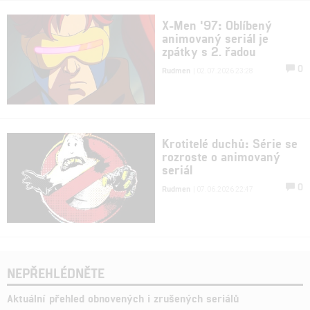
X-Men '97: Oblíbený
animovaný seriál je
zpátky s 2. řadou
0
Rudmen
| 02.07.2026 23:28
Krotitelé duchů: Série se
rozroste o animovaný
seriál
0
Rudmen
| 07.06.2026 22:47
NEPŘEHLÉDNĚTE
Aktuální přehled obnovených i zrušených seriálů