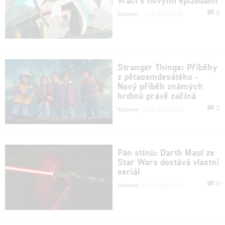
0
Rudmen
| 17.05.2026 23:05
Stranger Things: Příběhy
z pětaosmdesátého -
Nový příběh známých
hrdinů právě začíná
3
Rudmen
| 22.04.2026 23:26
Pán stínů: Darth Maul ze
Star Wars dostává vlastní
seriál
0
Rudmen
| 02.04.2026 23:53