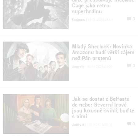
Cage jako retro
superhrdinu
0
Rudmen
| 26.04.2026 23:53
Mladý Sherlock: Novinka
Amazonu budí větší zájem
než Pán prstenů
0
Anarvin
| 03.03.2026 23:00
Jak se dostat z Belfastu
do nebe: Severní Irové
jsou luxusně švihlí, buďte
s nimi
0
Anarvin
| 13.02.2026 23:00