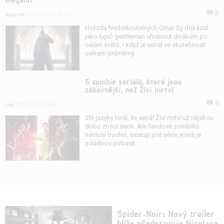
5
Anarvin
| 20.01.2021 14:33
Hvězda Nedotknutelných Omar Sy dokázal
jako lupič gentleman uhranout divákům po
celém světě, i když je seriál ve skutečnosti
celkem průměrný.
5 zombie seriálů, které jsou
zábavnější, než Živí mrtví
9
Lee
| 18.03.2020 16:40
Zlé jazyky tvrdí, že seriál Živí mrtví už nějakou
dobu ztrácí dech. Ale fandové zombíků
nemusí truchlit, existují jiné série, které je
zvládnou pobavit.
Spider-Noir: Nový trailer
blíže představuje Nicolase