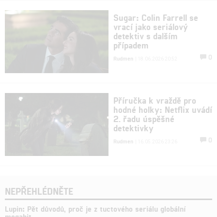
Sugar: Colin Farrell se
vrací jako seriálový
detektiv s dalším
případem
0
Rudmen
| 18.06.2026 20:52
Příručka k vraždě pro
hodné holky: Netflix uvádí
2. řadu úspěšné
detektivky
0
Rudmen
| 16.05.2026 23:26
NEPŘEHLÉDNĚTE
Lupin: Pět důvodů, proč je z tuctového seriálu globální
megahit