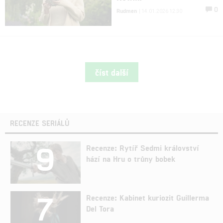
0
Rudmen
| 14.01.2026 12:30
číst další
RECENZE SERIÁLŮ
9
Recenze: Rytíř Sedmi království
hází na Hru o trůny bobek
7
Recenze: Kabinet kuriozit Guillerma
Del Tora