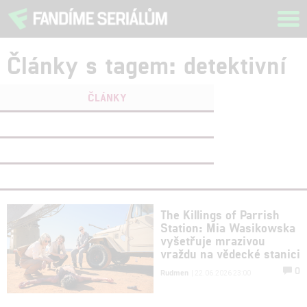
Tog
navi
Články s tagem: detektivní
ČLÁNKY
FILMY
(0)
OSOBY
(0)
VIDEA
(0)
The Killings of Parrish
Station: Mia Wasikowska
vyšetřuje mrazivou
vraždu na vědecké stanici
0
Rudmen
| 22.06.2026 23:00