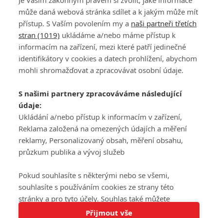
Je Vaším zákonným právem si zvolit, jaké informace
může daná webová stránka sdílet a k jakým může mít
přístup. S Vaším povolením my a
naši partneři třetích
stran (1019)
ukládáme a/nebo máme přístup k
informacím na zařízení, mezi které patří jedinečné
DISKUZE
PŘIHLÁSIT
identifikátory v cookies a datech prohlížení, abychom
REGISTROVAT
mohli shromažďovat a zpracovávat osobní údaje.
Šéfredaktorkou webu je
Petr Slavík
, e-mail
serialy@fandimefilmu.cz
S našimi partnery zpracováváme následující
údaje:
Máte-li zájem o inzerci na našem webu napište nám na e-mail
studio@koncal.com
Ukládání a/nebo přístup k informacím v zařízení,
Reklama založená na omezených údajích a měření
Ochrana osobních údajů
|
Zásady používání cookies
|
Pravidla webu
|
reklamy, Personalizovaný obsah, měření obsahu,
Upravit nastavení soukromí
průzkum publika a vývoj služeb
Pokud souhlasíte s některými nebo se všemi,
souhlasíte s používáním cookies ze strany této
stránky a pro tyto účely. Souhlas také můžete
Tato stránka používá soubory cookies.
odmítnout, ale v takovém případě vám na stránce
Přijmout vše
© 2016 – 2026 FandimeSerialum.cz / All rights reserved /