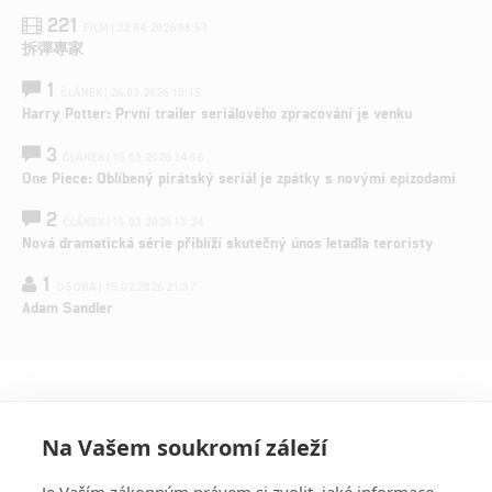
221
FILM | 22.04.2026 08:53
拆彈專家
1
ČLÁNEK | 26.03.2026 15:15
Harry Potter: První trailer seriálového zpracování je venku
3
ČLÁNEK | 15.03.2026 14:56
One Piece: Oblíbený pirátský seriál je zpátky s novými epizodami
2
ČLÁNEK | 15.03.2026 13:24
Nová dramatická série přiblíží skutečný únos letadla teroristy
1
OSOBA | 15.02.2026 21:37
Adam Sandler
Na Vašem soukromí záleží