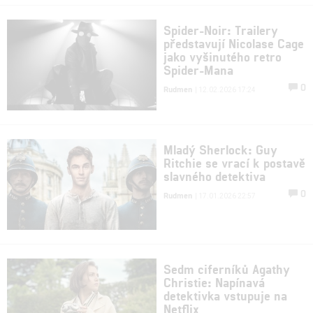
Spider-Noir: Trailery
představují Nicolase Cage
jako vyšinutého retro
Spider-Mana
0
Rudmen
| 12.02.2026 17:24
Mladý Sherlock: Guy
Ritchie se vrací k postavě
slavného detektiva
0
Rudmen
| 17.01.2026 22:57
Sedm ciferníků Agathy
Christie: Napínavá
detektivka vstupuje na
Netflix