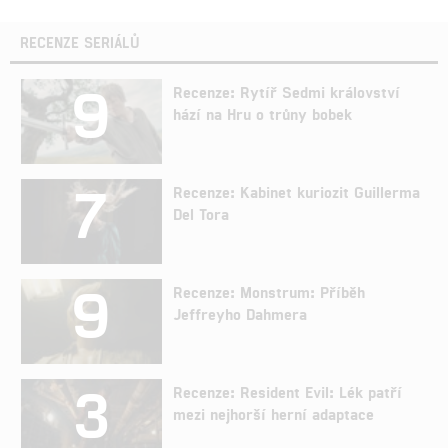
RECENZE SERIÁLŮ
9
Recenze: Rytíř Sedmi království
hází na Hru o trůny bobek
7
Recenze: Kabinet kuriozit Guillerma
Del Tora
9
Recenze: Monstrum: Příběh
Jeffreyho Dahmera
3
Recenze: Resident Evil: Lék patří
mezi nejhorší herní adaptace