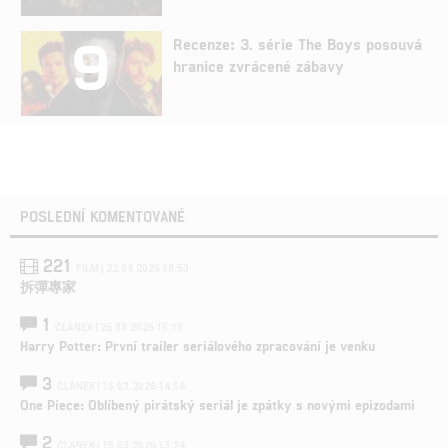
9
Recenze: 3. série The Boys posouvá
hranice zvrácené zábavy
POSLEDNÍ KOMENTOVANÉ
221
FILM | 22.04.2026 08:53
拆彈專家
1
ČLÁNEK | 26.03.2026 15:15
Harry Potter: První trailer seriálového zpracování je venku
3
ČLÁNEK | 15.03.2026 14:56
One Piece: Oblíbený pirátský seriál je zpátky s novými epizodami
2
ČLÁNEK | 15.03.2026 13:24