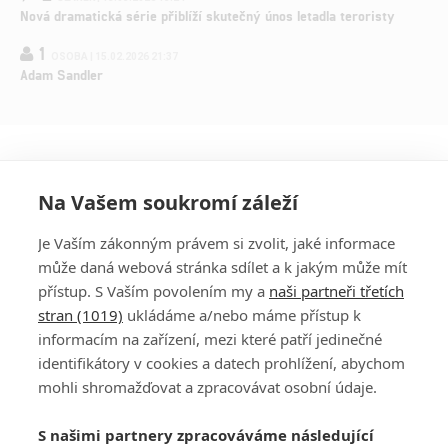
Nová dramatická série přiblíží skutečný únos letadla teroristy
1
OSOBA | 15.02.2026 21:37
Adam Sandler
Na Vašem soukromí záleží
Je Vaším zákonným právem si zvolit, jaké informace
může daná webová stránka sdílet a k jakým může mít
přístup. S Vaším povolením my a
naši partneři třetích
stran (1019)
ukládáme a/nebo máme přístup k
informacím na zařízení, mezi které patří jedinečné
DISKUZE
PŘIHLÁSIT
identifikátory v cookies a datech prohlížení, abychom
REGISTROVAT
mohli shromažďovat a zpracovávat osobní údaje.
Šéfredaktorkou webu je
Petr Slavík
, e-mail
serialy@fandimefilmu.cz
S našimi partnery zpracováváme následující