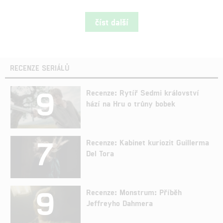
číst další
RECENZE SERIÁLŮ
9
Recenze: Rytíř Sedmi království
hází na Hru o trůny bobek
7
Recenze: Kabinet kuriozit Guillerma
Del Tora
9
Recenze: Monstrum: Příběh
Jeffreyho Dahmera