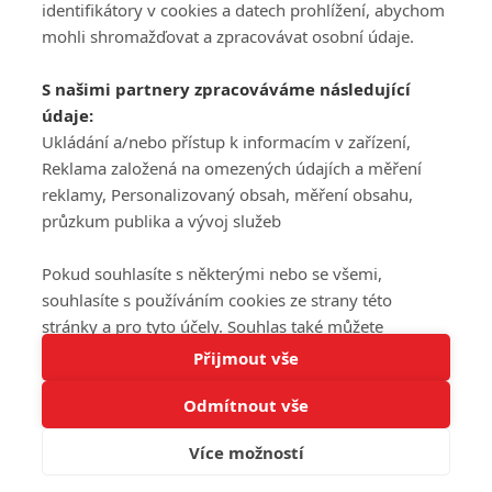
DISKUZE
PŘIHLÁSIT
identifikátory v cookies a datech prohlížení, abychom
REGISTROVAT
mohli shromažďovat a zpracovávat osobní údaje.
Šéfredaktorkou webu je
Petr Slavík
, e-mail
serialy@fandimefilmu.cz
S našimi partnery zpracováváme následující
údaje:
Máte-li zájem o inzerci na našem webu napište nám na e-mail
studio@koncal.com
Ukládání a/nebo přístup k informacím v zařízení,
Reklama založená na omezených údajích a měření
Ochrana osobních údajů
|
Zásady používání cookies
|
Pravidla webu
|
reklamy, Personalizovaný obsah, měření obsahu,
Upravit nastavení soukromí
průzkum publika a vývoj služeb
Pokud souhlasíte s některými nebo se všemi,
souhlasíte s používáním cookies ze strany této
stránky a pro tyto účely. Souhlas také můžete
Tato stránka používá soubory cookies.
odmítnout, ale v takovém případě vám na stránce
Přijmout vše
© 2016 – 2026 FandimeSerialum.cz / All rights reserved /
Více informací
nebudou k dispozici některé personalizované funkce.
Provozovatel webu je Koncal studio s.r.o.
Odmítnout vše
Vaše volby souhlasu se budou vztahovat pouze na
Rozumím
tuto webovou stránku. Vaše nastavení a odvolání
Více možností
Koncal studio s.r.o., IČO: 03604071, Lýskova 2073/57, Stodůlky, 155
souhlasu můžete kdykoli změnit na stránce s
00, Praha 5
ochranou osobních údajů
nebo kliknutím na tlačítko
adblocktest