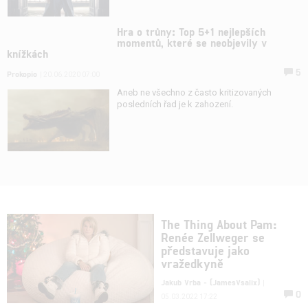
Hra o trůny: Top 5+1 nejlepších
momentů, které se neobjevily v
knížkách
5
Prokopio
| 20.06.2020 07:00
Aneb ne všechno z často kritizovaných
posledních řad je k zahození.
The Thing About Pam:
Renée Zellweger se
představuje jako
vražedkyně
Jakub Vrba - (JamesVsalix)
|
0
05.03.2022 17:22