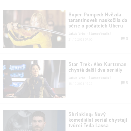
Super Pumped: Hvězda
tarantinovek naskočila do
série o počátcích Uberu
Jakub Vrba - (JamesVsalix)
|
0
21.10.2021 07:00
Star Trek: Alex Kurtzman
chystá další dva seriály
Jakub Vrba - (JamesVsalix)
|
5
18.10.2021 19:22
Shrinking: Nový
komediální seriál chystají
tvůrci Teda Lassa