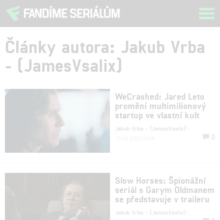
Tog
navi
Články autora: Jakub Vrba
- (JamesVsalix)
WeCrashed: Jared Leto
promění multimilionový
startup ve vlastní kult
Jakub Vrba - (JamesVsalix)
|
0
10.03.2022 16:09
Slow Horses: Špionážní
seriál s Garym Oldmanem
se představuje v traileru
Jakub Vrba - (JamesVsalix)
|