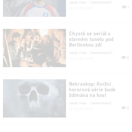
Jakub Vrba - (JamesVsalix)
|
1
14.10.2021 15:42
Chystá se seriál o
slavném tunelu pod
Berlínskou zdí
Jakub Vrba - (JamesVsalix)
|
0
13.10.2021 17:09
Nekroskop: Knižní
hororová série bude
ždímána na kost
Jakub Vrba - (JamesVsalix)
|
0
03.10.2021 18:33