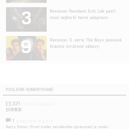
3
Recenze: Resident Evil: Lék patří
mezi nejhorší herní adaptace
9
Recenze: 3. série The Boys posouvá
hranice zvrácené zábavy
POSLEDNÍ KOMENTOVANÉ
221
FILM | 22.04.2026 08:53
拆彈專家
1
ČLÁNEK | 26.03.2026 15:15
Harry Potter: První trailer seriálového zpracování je venku