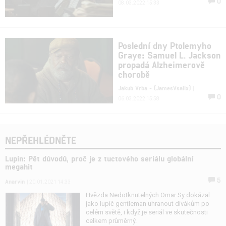
0
08.03.2022 15:33
Poslední dny Ptolemyho
Graye: Samuel L. Jackson
propadá Alzheimerově
chorobě
Jakub Vrba - (JamesVsalix)
|
0
06.03.2022 15:58
NEPŘEHLÉDNĚTE
Lupin: Pět důvodů, proč je z tuctového seriálu globální
megahit
5
Anarvin
| 20.01.2021 14:33
Hvězda Nedotknutelných Omar Sy dokázal
jako lupič gentleman uhranout divákům po
celém světě, i když je seriál ve skutečnosti
celkem průměrný.