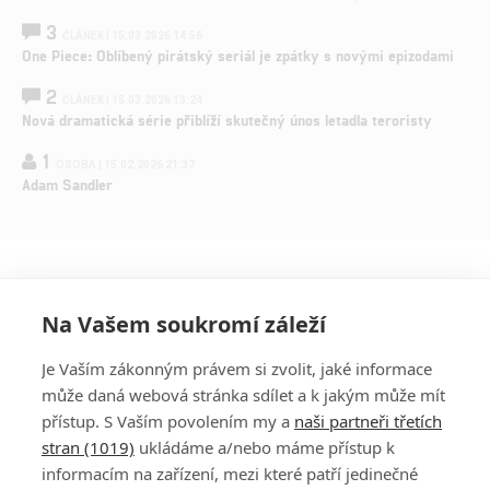
3
ČLÁNEK | 15.03.2026 14:56
One Piece: Oblíbený pirátský seriál je zpátky s novými epizodami
2
ČLÁNEK | 15.03.2026 13:24
Nová dramatická série přiblíží skutečný únos letadla teroristy
1
OSOBA | 15.02.2026 21:37
Adam Sandler
Na Vašem soukromí záleží
Je Vaším zákonným právem si zvolit, jaké informace
může daná webová stránka sdílet a k jakým může mít
přístup. S Vaším povolením my a
naši partneři třetích
stran (1019)
ukládáme a/nebo máme přístup k
informacím na zařízení, mezi které patří jedinečné