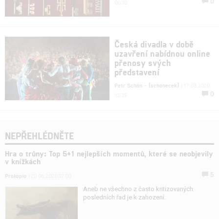
0
06:30
Česká divadla v době
uzavření nabídnou online
přenosy svých
představení
Petr Schön - (schonecek)
| 17.03.2020
0
12:35
NEPŘEHLÉDNĚTE
Hra o trůny: Top 5+1 nejlepších momentů, které se neobjevily
v knížkách
5
Prokopio
| 20.06.2020 07:00
Aneb ne všechno z často kritizovaných
posledních řad je k zahození.