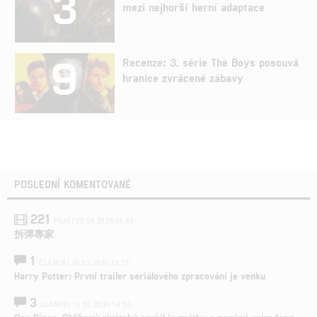
3
mezi nejhorší herní adaptace
9
Recenze: 3. série The Boys posouvá
hranice zvrácené zábavy
POSLEDNÍ KOMENTOVANÉ
221
FILM | 22.04.2026 08:53
拆彈專家
1
ČLÁNEK | 26.03.2026 15:15
Harry Potter: První trailer seriálového zpracování je venku
3
ČLÁNEK | 15.03.2026 14:56