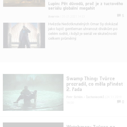
Lupin: Pět důvodů, proč je z tuctového
seriálu globální megahit
5
Anarvin
| 20.01.2021 14:33
Hvězda Nedotknutelných Omar Sy dokázal
jako lupič gentleman uhranout divákům po
celém světě, i když je seriál ve skutečnosti
celkem průměrný.
Swamp Thing: Tvůrce
prozradil, co měla přinést
2. řada
Petr Schön - (schonecek)
| 24.11.2019
0
14:00
Watchmen: Tvůrce na