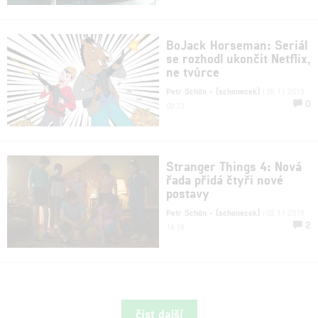
BoJack Horseman: Seriál
se rozhodl ukončit Netflix,
ne tvůrce
Petr Schön - (schonecek)
| 05.11.2019
0
08:33
Stranger Things 4: Nová
řada přidá čtyři nové
postavy
Petr Schön - (schonecek)
| 02.11.2019
2
14:18
číst další