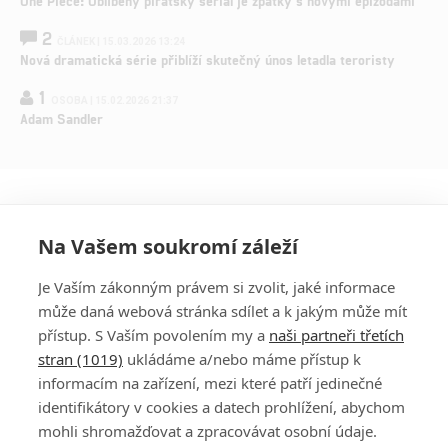
One Piece: Oblíbený pirátský seriál je zpátky s novými epizodami
2
ČLÁNEK | 15.03.2026 13:24
Nová dramatická série přiblíží skutečný únos letadla teroristy
1
OSOBA | 15.02.2026 21:37
Adam Sandler
Na Vašem soukromí záleží
Je Vaším zákonným právem si zvolit, jaké informace
může daná webová stránka sdílet a k jakým může mít
přístup. S Vaším povolením my a
naši partneři třetích
stran (1019)
ukládáme a/nebo máme přístup k
informacím na zařízení, mezi které patří jedinečné
DISKUZE
PŘIHLÁSIT
identifikátory v cookies a datech prohlížení, abychom
REGISTROVAT
mohli shromažďovat a zpracovávat osobní údaje.