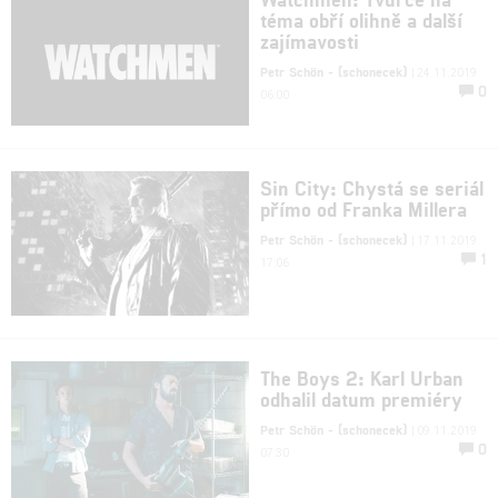
téma obří olihně a další
zajímavosti
Petr Schön - (schonecek)
| 24.11.2019
0
06:00
Sin City: Chystá se seriál
přímo od Franka Millera
Petr Schön - (schonecek)
| 17.11.2019
1
17:06
The Boys 2: Karl Urban
odhalil datum premiéry
Petr Schön - (schonecek)
| 09.11.2019
0
07:30