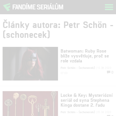
Tog
navi
Články autora: Petr Schön -
(schonecek)
Batwoman: Ruby Rose
blíže vysvětluje, proč se
role vzdala
Petr Schön - (schonecek)
| 15.08.2020
0
07:00
Locke & Key: Mysteriózní
seriál od syna Stephena
Kinga dostane 2. řadu
Petr Schön - (schonecek)
| 05.04.2020