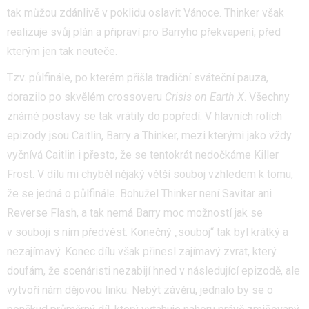
tak můžou zdánlivě v poklidu oslavit Vánoce. Thinker však
realizuje svůj plán a připraví pro Barryho překvapení, před
kterým jen tak neuteče.
Tzv. půlfinále, po kterém přišla tradiční sváteční pauza,
dorazilo po skvělém crossoveru
Crisis on Earth X
. Všechny
známé postavy se tak vrátily do popředí. V hlavních rolích
epizody jsou Caitlin, Barry a Thinker, mezi kterými jako vždy
vyčnívá Caitlin i přesto, že se tentokrát nedočkáme Killer
Frost. V dílu mi chyběl nějaký větší souboj vzhledem k tomu,
že se jedná o půlfinále. Bohužel Thinker není Savitar ani
Reverse Flash, a tak nemá Barry moc možností jak se
v souboji s ním předvést. Konečný „souboj“ tak byl krátký a
nezajímavý. Konec dílu však přinesl zajímavý zvrat, který
doufám, že scenáristi nezabijí hned v následující epizodě, ale
vytvoří nám dějovou linku. Nebýt závěru, jednalo by se o