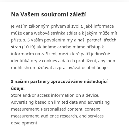
Na Vašem soukromí záleží
Je Vaším zákonným právem si zvolit, jaké informace
může daná webová stránka sdílet a k jakým může mít
přístup. S Vaším povolením my a
naši partneři třetích
stran (1019)
ukládáme a/nebo máme přístup k
informacím na zařízení, mezi které patří jedinečné
DISKUZE
PŘIHLÁSIT
identifikátory v cookies a datech prohlížení, abychom
REGISTROVAT
mohli shromažďovat a zpracovávat osobní údaje.
Šéfredaktorkou webu je
Petr Slavík
, e-mail
serialy@fandimefilmu.cz
S našimi partnery zpracováváme následující
údaje:
Máte-li zájem o inzerci na našem webu napište nám na e-mail
studio@koncal.com
Store and/or access information on a device,
Advertising based on limited data and advertising
Ochrana osobních údajů
|
Zásady používání cookies
|
Pravidla webu
|
measurement, Personalised content, content
Upravit nastavení soukromí
measurement, audience research, and services
development