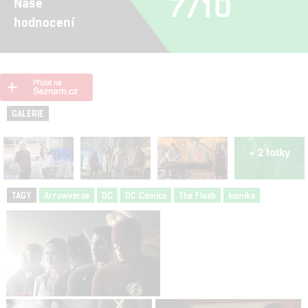
7/10
Naše
hodnocení
GALERIE
+ 2 fotky
TAGY
Arrowverse
DC
DC Comics
The Flash
komiks