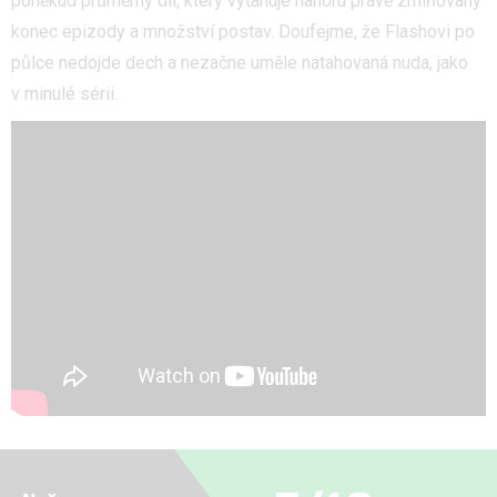
poněkud průměrný díl, který vytahuje nahoru právě zmiňovaný
konec epizody a množství postav. Doufejme, že Flashovi po
půlce nedojde dech a nezačne uměle natahovaná nuda, jako
v minulé sérii.