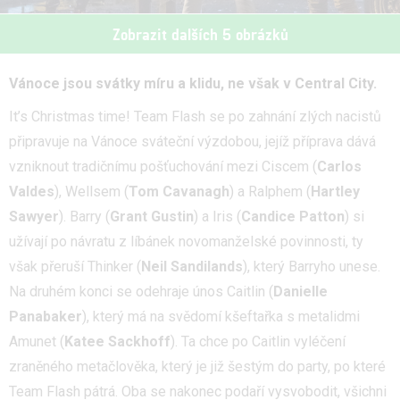
Zobrazit dalších 5 obrázků
Vánoce jsou svátky míru a klidu, ne však v Central City.
It’s Christmas time! Team Flash se po zahnání zlých nacistů
připravuje na Vánoce sváteční výzdobou, jejíž příprava dává
vzniknout tradičnímu pošťuchování mezi Ciscem (
Carlos
Valdes
), Wellsem (
Tom Cavanagh
) a Ralphem (
Hartley
Sawyer
). Barry (
Grant Gustin
) a Iris (
Candice Patton
) si
užívají po návratu z líbánek novomanželské povinnosti, ty
však přeruší Thinker (
Neil Sandilands
), který Barryho unese.
Na druhém konci se odehraje únos Caitlin (
Danielle
Panabaker
), který má na svědomí kšeftařka s metalidmi
Amunet (
Katee Sackhoff
). Ta chce po Caitlin vyléčení
zraněného metačlověka, který je již šestým do party, po které
Team Flash pátrá. Oba se nakonec podaří vysvobodit, všichni