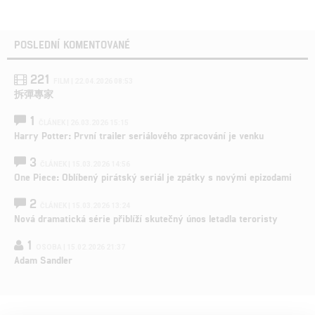
POSLEDNÍ KOMENTOVANÉ
221
FILM | 22.04.2026 08:53
拆彈專家
1
ČLÁNEK | 26.03.2026 15:15
Harry Potter: První trailer seriálového zpracování je venku
3
ČLÁNEK | 15.03.2026 14:56
One Piece: Oblíbený pirátský seriál je zpátky s novými epizodami
2
ČLÁNEK | 15.03.2026 13:24
Nová dramatická série přiblíží skutečný únos letadla teroristy
1
OSOBA | 15.02.2026 21:37
Adam Sandler