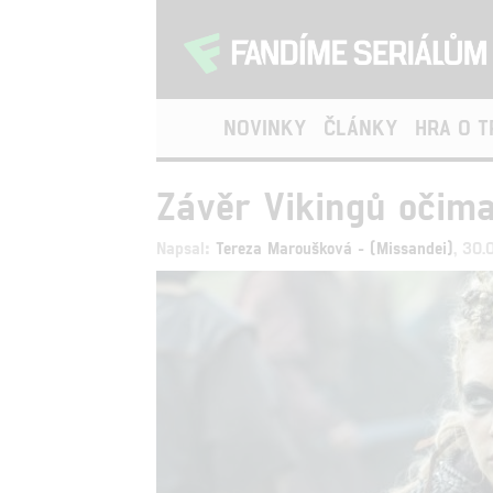
NOVINKY
ČLÁNKY
HRA O 
Závěr Vikingů očim
Napsal:
Tereza Maroušková - (Missandei)
, 30.