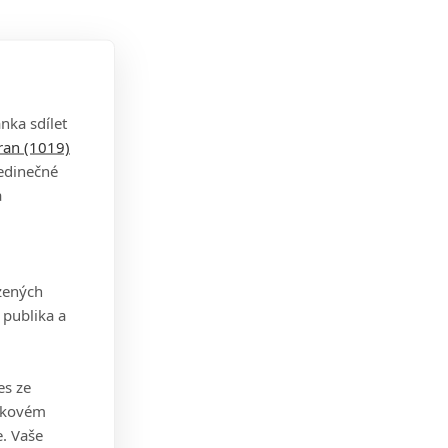
nka sdílet
tran (1019)
jedinečné
a
zených
 publika a
es ze
takovém
. Vaše