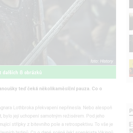
History
t dalších 8 obrázků
 fanoušky teď čeká několikaměsíční pauza. Co o
gnara Lothbroka překvapení nepřinesla. Nebo alespoň
P
t, bylo její uchopení samotným režisérem. Pod jeho
jící střípky z bitevního pole a retrospektivu. To vše je
lavních hrdinů. Co o dané scéně řekl scenárista Vikingů