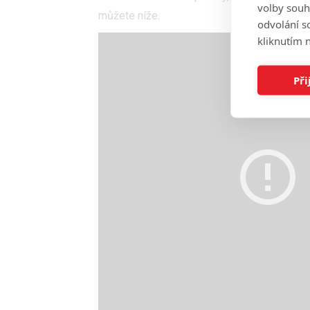
volby souh
můžete níže.
odvolání s
kliknutím n
Při