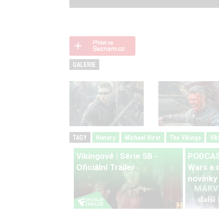
GALERIE
TAGY
History
Michael Hirst
The Vikings
Vik
Vikingové | Série 5B -
PODCAST
Oficiální Trailer
Wars a d
novinky