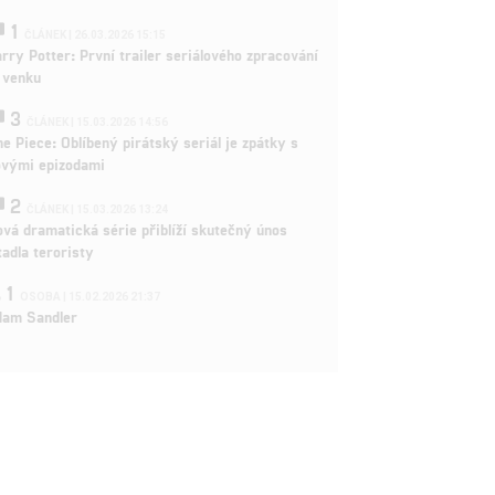
1
ČLÁNEK | 26.03.2026 15:15
rry Potter: První trailer seriálového zpracování
 venku
3
ČLÁNEK | 15.03.2026 14:56
e Piece: Oblíbený pirátský seriál je zpátky s
ovými epizodami
2
ČLÁNEK | 15.03.2026 13:24
vá dramatická série přiblíží skutečný únos
tadla teroristy
1
OSOBA | 15.02.2026 21:37
dam Sandler