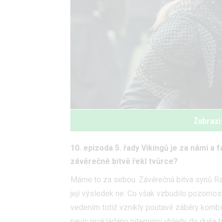
Zobrazi
10. epizoda 5. řady Vikingů je za námi a
závěrečné bitvě řekl tvůrce?
Máme to za sebou. Závěrečná bitva synů Ra
její výsledek ne. Co však vzbudilo pozornos
vedením totiž vznikly poutavé záběry kombinu
navíc prokládáno niternými vhledy do duše h