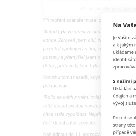
Příspěvek sdílený kK (@sou
Při tvoření scénáře musel přitom rozhodno
Na Vaše
"Astrid byla ve strašlivé situaci a svou smrt
Je Vaším z
konce. Zároveň jsem cítil, že některé postav
a k jakým 
jsem byl spokojený s tím, že každá smrt, kte
ukládáme a
postavy a přemýšlel jsem o tom opravdu dlou
identifiká
dobře, protože ti, kteří byli zabiti, svou smrt 
zpracováva
Korunku tomu nasadil, když v posledním zábě
S našimi 
pokračování.
Ukládání a
údajích a 
"Rollo se vrátil z velmi zvláštního důvodu. D
vývoj služ
totiž dosud existují nevyřešené problémy s b
chce stále vypořádat. Nepřivedl jsem ho zpě
Pokud souh
říct,"
dodal autor scénáře.
strany tét
případě vá
Nahlédnout do 11. epizody, které se s nejv