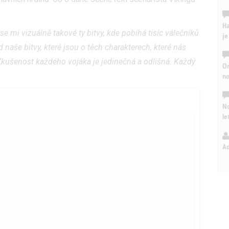
Ha
se mi vizuálně takové ty bitvy, kde pobíhá tisíc válečníků
je
 naše bitvy, které jsou o těch charakterech, které nás
 Zkušenost každého vojáka je jedinečná a odlišná. Každý
On
.
n
No
le
A