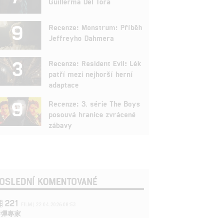
Guillerma Del Tora
9
Recenze: Monstrum: Příběh
Jeffreyho Dahmera
3
Recenze: Resident Evil: Lék
patří mezi nejhorší herní
adaptace
9
Recenze: 3. série The Boys
posouvá hranice zvrácené
zábavy
OSLEDNÍ KOMENTOVANÉ
221
FILM | 22.04.2026 08:53
拆彈專家