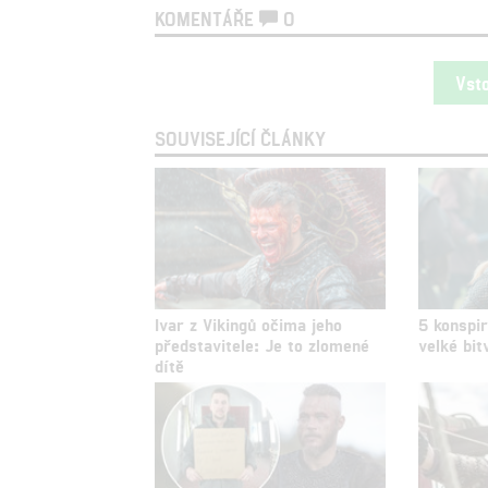
KOMENTÁŘE
0
Vst
SOUVISEJÍCÍ ČLÁNKY
Ivar z Vikingů očima jeho
5 konspir
představitele: Je to zlomené
velké bi
dítě