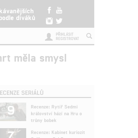
kávanějších
 podle diváků
PŘIHLÁSIT
REGISTROVAT
mrt měla smysl
ECENZE SERIÁLŮ
9
Recenze: Rytíř Sedmi
království hází na Hru o
trůny bobek
7
Recenze: Kabinet kuriozit