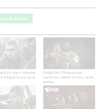
oupit do diskuze
ačních teorií ohledně
Knightfall: Představitel
tvy Ragnarových synů
Landryho odhalil krvavý závěr
sezóny