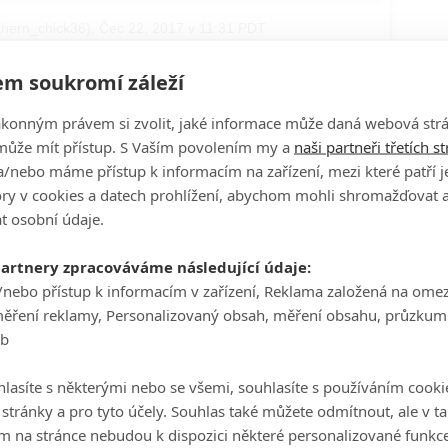
thern_chick36)
,
Čec 22, 2017 v 11:31 PDT
ut, kterým postavám se stane bitva osudnou.
m soukromí záleží
 sama hledala. Halfdan měl předtuchy, že je jeho cesta u
ákonným právem si zvolit, jaké informace může daná webová strá
y ještě nedokončily své cesty a měly by přežít. Nakonec
může mít přístup. S Vaším povolením my a
naši partneři třetích s
rá se tam odehrála, měla smysl. Mohly to být jiné
/nebo máme přístup k informacím na zařízení, mezi které patří 
ho. Byla to těžká volba, nakonec jsem se však cítil
tory v cookies a datech prohlížení, abychom mohli shromažďovat 
předvídali,"
tvrdí Hirst.
t osobní údaje.
ru uvedl zpět do děje Rolla, který tak otevírá seriálové
partnery zpracováváme následující údaje:
/nebo přístup k informacím v zařízení, Reklama založená na ome
měření reklamy, Personalizovaný obsah, měření obsahu, průzkum
ůvodu, který nás vrátí zpět do první série. V jeho životě
eb
ratrem a Lagerthou. Jsou to záležitosti, se kterými se
t ale jen kvůli tomu. Myslím, že jeho postava ještě má co
lasíte s některými nebo se všemi, souhlasíte s používáním cooki
o stránky a pro tyto účely. Souhlas také můžete odmítnout, ale v 
m na stránce nebudou k dispozici některé personalizované funkce
ětší pravděpodobností dočkáme letos na podzim,