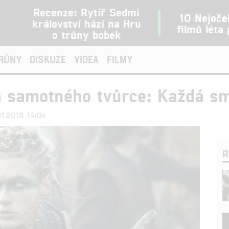
Recenze: Rytíř Sedmi
10 Nejoče
království hází na Hru
filmů léta
o trůny bobek
TRŮNY
DISKUZE
VIDEA
FILMY
a samotného tvůrce: Každá s
01.2018 14:04
R