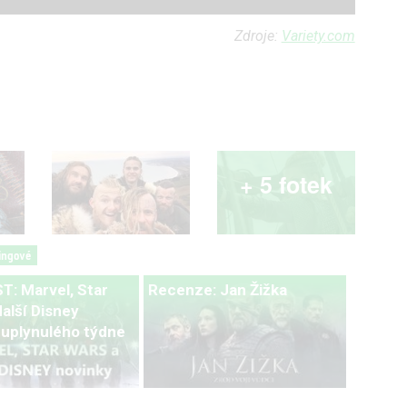
Zdroje:
Variety.com
+ 5 fotek
ingové
: Marvel, Star
Recenze: Jan Žižka
alší Disney
 uplynulého týdne