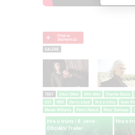
GALERIE
TAGY
Aidan Gillen
Alfie Allen
Charles Dance
GoT
HBO
Harry Lloyd
Hra o trůny
Iwan Rh
Maisie Williams
Pedro Pascal
Peter Dinklage
Hra o trůny | 8. série -
Hra o tr
Oficiální Trailer