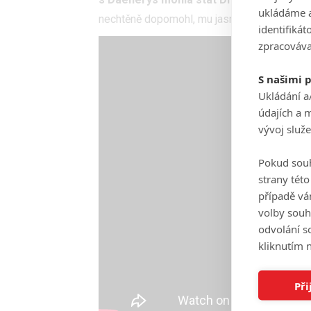
ukládáme a
nechtěně dopomohl, mu jasně zajistilo šesté
identifiká
zpracováva
S našimi 
Ukládání a
údajích a 
vývoj služ
Pokud souh
strany tét
případě vá
volby souh
odvolání s
kliknutím n
Při