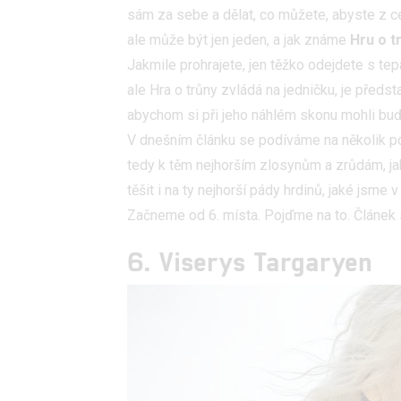
sám za sebe a dělat, co můžete, abyste z cel
ale může být jen jeden, a jak známe
Hru o t
Jakmile prohrajete, jen těžko odejdete s tep
ale Hra o trůny zvládá na jedničku, je předs
abychom si při jeho náhlém skonu mohli buď 
V dnešním článku se podíváme na několik pos
tedy k těm nejhorším zlosynům a zrůdám, j
těšit i na ty nejhorší pády hrdinů, jaké jsme v
Začneme od 6. místa. Pojďme na to. Článek
6. Viserys Targaryen