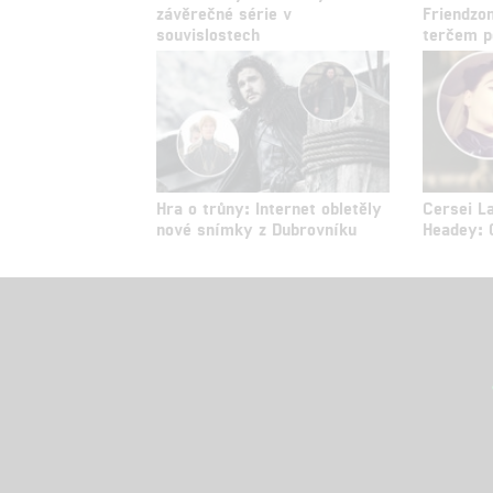
závěrečné série v
Friendzo
souvislostech
terčem 
Hra o trůny: Internet obletěly
Cersei L
nové snímky z Dubrovníku
Headey: O