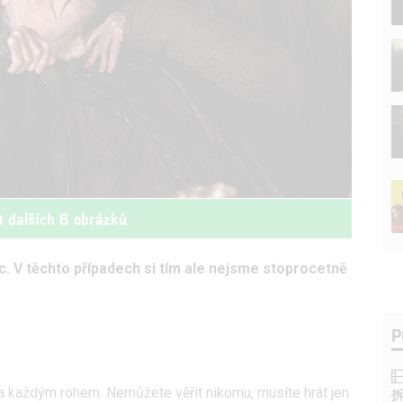
t dalších 6 obrázků
c. V těchto případech si tím ale nejsme stoprocetně
P
za každým rohem. Nemůžete věřit nikomu, musíte hrát jen