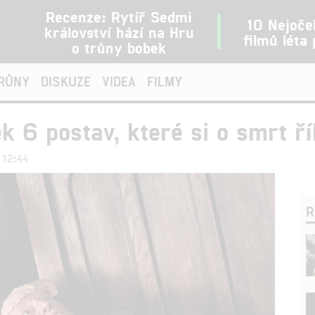
Recenze: Rytíř Sedmi
10 Nejoče
království hází na Hru
filmů léta
o trůny bobek
TRŮNY
DISKUZE
VIDEA
FILMY
k 6 postav, které si o smrt ří
 12:44
R