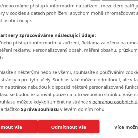
/nebo máme přístup k informacím na zařízení, mezi které patří 
 místo.
tory v cookies a datech prohlížení, abychom mohli shromažďovat 
t osobní údaje.
partnery zpracováváme následující údaje:
/nebo přístup k informacím v zařízení, Reklama založená na ome
měření reklamy, Personalizovaný obsah, měření obsahu, průzkum
eb
lasíte s některými nebo se všemi, souhlasíte s používáním cooki
o stránky a pro tyto účely. Souhlas také můžete odmítnout, ale v 
m na stránce nebudou k dispozici některé personalizované funkce
lasu se budou vztahovat pouze na tuto webovou stránku. Vaše na
ouhlasu můžete kdykoli změnit na stránce s
ochranou osobních ú
a tlačítko
Správa souhlasu
v levém dolním rohu.
jmout vše
Odmítnout vše
Více možn