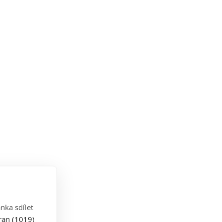
nka sdílet
tran (1019)