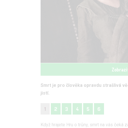
Zobrazi
Smrt je pro člověka opravdu strašlivá vě
jistí.
1
2
3
4
5
6
Když hrajete Hru o trůny, smrt na vás čeká 