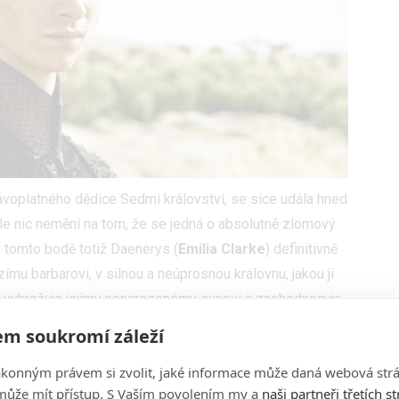
rávoplatného dědice Sedmi království, se sice udála hned
 ale nic nemění na tom, že se jedná o absolutně zlomový
v tomto bodě totiž Daenerys (
Emilia Clarke
) definitivně
zímu barbarovi, v silnou a neúprosnou královnu, jakou ji
ak vyhrožuje jejímu nenarozenému synovi a znehodnocuje
veškerých iluzí, a když se následně její manžel Khal
m soukromí záleží
 slíbenou zlatou korunou, necítila už ke svému bratrovi
ákonným právem si zvolit, jaké informace může daná webová strá
ic.
Tehdy byly položeny základy k tomu, aby se
může mít přístup. S Vaším povolením my a
naši partneři třetích s
 už jen to, že jí k tomu šílený a krutý Viserys prakticky