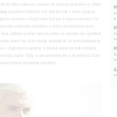
é té vřavy nakonec stanuli na vrcholu na právě vy. Vítěz
růny
, poražení nedožijí své dny jen tak v míru a pokoji.
Ha
je
ajícím srdcem v hrudi nebo byť jen s hlavou na krku. Co
tavit nám prakticky každého z hráčů dostatečně na to,
bez zábran výskat radostí, nebo si naopak oči vyplakat.
On
n
tav, které se vším všudy spadají do té první kategorie,
aké v Zápozemí najdete. V blízké době se pak můžete
No
 seriálu zažili. Tady si ale přečtete jen o té nejhorší lůze.
le
 samozřejmě obsahuje spoilery.
A