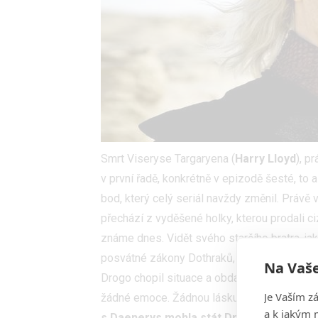
Smrt Viseryse Targaryena (
Harry Lloyd
), p
v první řadě, konkrétně v epizodě šesté, to
bod, který celý seriál navždy změnil. Právě 
přechází z vyděšené holky, kterou prodali ci
známe dnes. Vidět svého staršího bratra, j
posvátné zákony Dothraků, zbavilo Daenerys 
Na Vaše
Drogo chopil situace a obdařil Viseryse jeho
Je Vaším z
žádné emoce. Žádnou lásku, žádný strach, n
a k jakým 
s Daenerys mohla stát Dračí královnou.
A