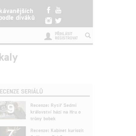
kávanějších
 podle diváků
PŘIHLÁSIT
REGISTROVAT
kaly
ECENZE SERIÁLŮ
9
Recenze: Rytíř Sedmi
království hází na Hru o
trůny bobek
7
Recenze: Kabinet kuriozit