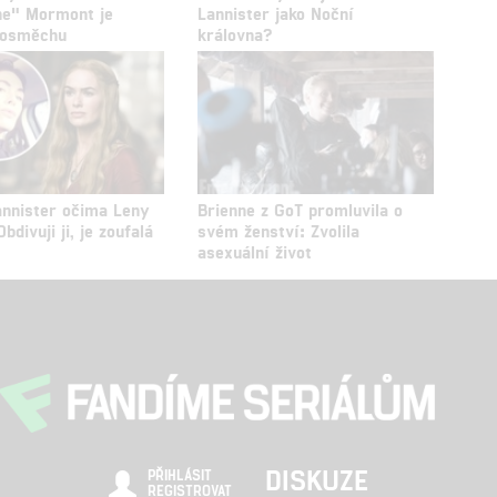
ne" Mormont je
Lannister jako Noční
posměchu
královna?
annister očima Leny
Brienne z GoT promluvila o
bdivuji ji, je zoufalá
svém ženství: Zvolila
asexuální život
DISKUZE
PŘIHLÁSIT
REGISTROVAT