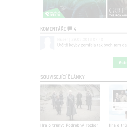
KOMENTÁŘE
4
kluser | 29.03.2018 07:40
Určitě kdyby zemřela tak bych tam da
Vst
SOUVISEJÍCÍ ČLÁNKY
Hra o trůny: Podrobný rozbor
Hra o tr