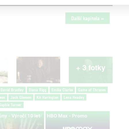
Další kapitola »
+ 3 fotky
David Bradley
Diana Rigg
Emilia Clarke
Game of Thrones
eon
Jack Gleeson
Kit Harington
Lena Headey
Sophie Turner
ůny - Výročí 10 let
HBO Max - Promo