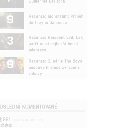
Guillerma Del Tora
9
Recenze: Monstrum: Příběh
Jeffreyho Dahmera
3
Recenze: Resident Evil: Lék
patří mezi nejhorší herní
adaptace
9
Recenze: 3. série The Boys
posouvá hranice zvrácené
zábavy
OSLEDNÍ KOMENTOVANÉ
221
FILM | 22.04.2026 08:53
拆彈專家