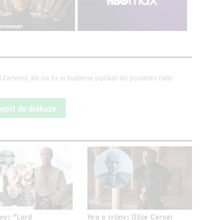
l červený ale na to si budeme počkat do poslední řady
oupit do diskuze
ůny: "Lord
Hra o trůny: Ožije Cersei