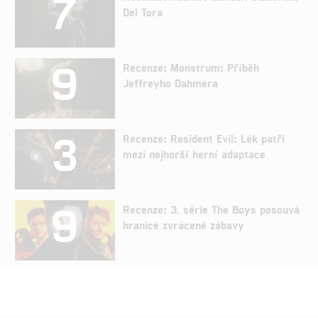
7
Del Tora
9
Recenze: Monstrum: Příběh
Jeffreyho Dahmera
3
Recenze: Resident Evil: Lék patří
mezi nejhorší herní adaptace
9
Recenze: 3. série The Boys posouvá
hranice zvrácené zábavy