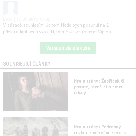
Lobo | 15.09.2018 17:32
V zásadě souhlasím. Jenom Neda bych posunul na 2.
příčku a Igrit bych vypustil, to mě víc vzala smrt Vipera.
Vstoupit do diskuze
SOUVISEJÍCÍ ČLÁNKY
Hra o trůny: Žebříček 6
postav, které si o smrt
říkaly
Hra o trůny: Podrobný
rozbor závěrečné série v