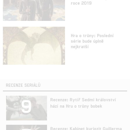
roce 2019
Hra o trůny: Poslední
série bude úplně
nejkratší
RECENZE SERIÁLŮ
9
Recenze: Rytíř Sedmi království
hází na Hru o trůny bobek
Recenze: Kabinet kuriozit Guillerma