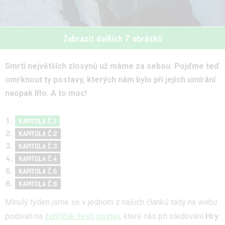
Zobrazit dalších 7 obrázků
Smrti největších zlosynů už máme za sebou. Pojďme teď
omrknout ty postavy, kterých nám bylo při jejich umírání
naopak líto. A to moc!
KAPITOLA Č.1
KAPITOLA Č.2
KAPITOLA Č.3
KAPITOLA Č.4
KAPITOLA Č.5
KAPITOLA Č.6
Minulý týden jsme se v jednom z našich článků tady na webu
podívali na
žebříček šesti postav
, které nás při sledování
Hry