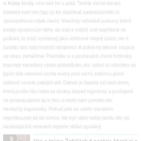
o trůny
štvaly více než trn v patě. Tenhle seriál ale ani
zdaleka není ten typ, co by dopřával zadostiučinění či
spravedlnosti nějak často. Všechny nelidské potvory, které
bodají spojencům dýky do zad a vraždí své nepřátele na
potkání, tu totiž vycházejí jako vítězové stejně často, ne-li
častěji, než naši hrdinští oblíbenci. A právě na takové situace
se dnes zaměříme. Přečtěte si o postavách, které hrdinsky
bojovaly navzdory všem překážkám, ale i přes to všechno se
jejich těla nakonec ocitla metry pod zemí, zatímco jejich
sokové vesele zabíjeli dál. Článek je řazený od těch úmrtí,
která podle nás měla na diváky dopad nejmenší, a postupně
se propracujeme až k těm, u nichž nám pomalu ani
nestačily kapesníky. Pokud jste se zatím seriálem
neprokousali až do konce, tak být vámi raději nečtu dál, na
následujících stranách najdete těžké spoilery.