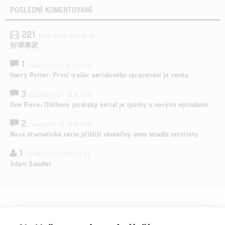
POSLEDNÍ KOMENTOVANÉ
221
FILM | 22.04.2026 08:53
拆彈專家
1
ČLÁNEK | 26.03.2026 15:15
Harry Potter: První trailer seriálového zpracování je venku
3
ČLÁNEK | 15.03.2026 14:56
One Piece: Oblíbený pirátský seriál je zpátky s novými epizodami
2
ČLÁNEK | 15.03.2026 13:24
Nová dramatická série přiblíží skutečný únos letadla teroristy
1
OSOBA | 15.02.2026 21:37
Adam Sandler