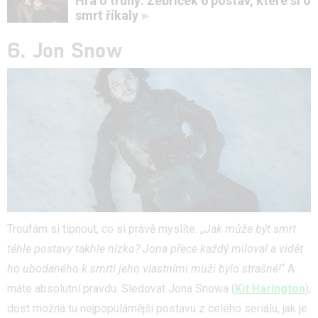
Hra o trůny: Žebříček 6 postav, které si o
smrt říkaly
6. Jon Snow
Troufám si tipnout, co si právě myslíte. ,,
Jak může být smrt
téhle postavy takhle nízko? Jona přece každý miloval a vidět
ho ubodaného k smrti jeho vlastními muži bylo strašné!
“ A
máte absolutní pravdu. Sledovat Jona Snowa (
Kit Harington
),
dost možná tu nejpopulárnější postavu z celého seriálu, jak je