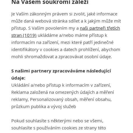
Na Vašem soukromí záleží
Je Vaším zákonným právem si zvolit, jaké informace
může daná webová stránka sdílet a k jakým může mít
přístup. S Vaším povolením my a
naši partneři třetích
stran (1019)
ukládáme a/nebo máme přístup k
informacím na zařízení, mezi které patří jedinečné
DISKUZE
PŘIHLÁSIT
identifikátory v cookies a datech prohlížení, abychom
REGISTROVAT
mohli shromažďovat a zpracovávat osobní údaje.
Šéfredaktorkou webu je
Petr Slavík
, e-mail
serialy@fandimefilmu.cz
S našimi partnery zpracováváme následující
údaje:
Máte-li zájem o inzerci na našem webu napište nám na e-mail
studio@koncal.com
Ukládání a/nebo přístup k informacím v zařízení,
Reklama založená na omezených údajích a měření
Ochrana osobních údajů
|
Zásady používání cookies
|
Pravidla webu
|
reklamy, Personalizovaný obsah, měření obsahu,
Upravit nastavení soukromí
průzkum publika a vývoj služeb
Pokud souhlasíte s některými nebo se všemi,
souhlasíte s používáním cookies ze strany této