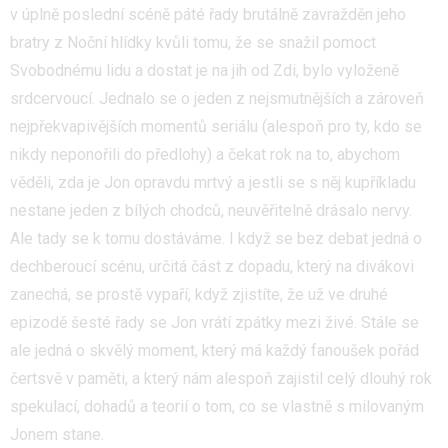
v úplně poslední scéně páté řady brutálně zavražděn jeho
bratry z Noční hlídky kvůli tomu, že se snažil pomoct
Svobodnému lidu a dostat je na jih od Zdi, bylo vyloženě
srdcervoucí. Jednalo se o jeden z nejsmutnějších a zároveň
nejpřekvapivějších momentů seriálu (alespoň pro ty, kdo se
nikdy neponořili do předlohy) a čekat rok na to, abychom
věděli, zda je Jon opravdu mrtvý a jestli se s něj kupříkladu
nestane jeden z bílých chodců, neuvěřitelně drásalo nervy.
Ale tady se k tomu dostáváme. I když se bez debat jedná o
dechberoucí scénu, určitá část z dopadu, který na divákovi
zanechá, se prostě vypaří, když zjistíte, že už ve druhé
epizodě šesté řady se Jon vrátí zpátky mezi živé. Stále se
ale jedná o skvělý moment, který má každý fanoušek pořád
čertsvě v paměti, a který nám alespoň zajistil celý dlouhý rok
spekulací, dohadů a teorií o tom, co se vlastně s milovaným
Jonem stane.