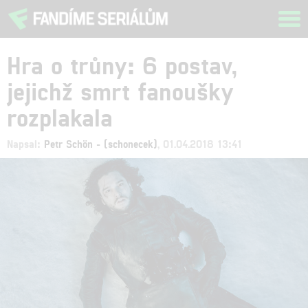
Tog
navi
Hra o trůny: 6 postav,
jejichž smrt fanoušky
rozplakala
Napsal:
Petr Schön - (schonecek)
, 01.04.2018 13:41