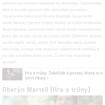
nenechá své příznivce upadnout do stereotypu. Často boduje
také svou překvapivostí nebo způsobem provedení.
Vzpomeňme třeba na profesora Brumbála. Do poslední
chvíle fanoušci Harryho Pottera doufali, že ředitel bradavické
školy nepadne, a přestože tomu vše již dlouho nasvědčovalo,
jedno oko po jeho skonu nezůstalo suché. Objektivní seznam
postav napříč seriály, jejichž smrt fanoušky nejvíc zasáhla,
neexistuje. Existuje však nespočet subjektivních žebříčků a
my vám přinášíme jeden z nich. Čí smrt nás doopravdy
dostala?
Hra o trůny: Žebříček 6 postav, které si o
smrt říkaly
Oberyn Martell
(Hra o trůny)