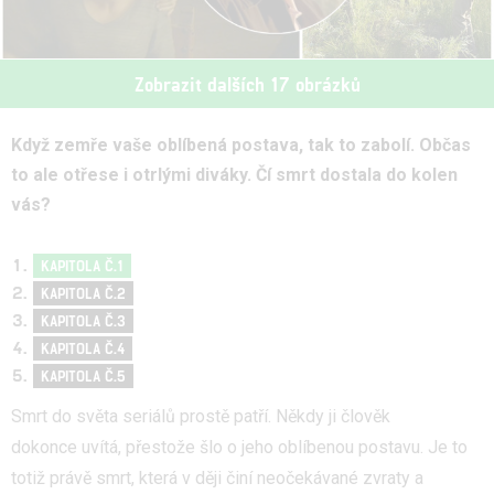
Zobrazit dalších 17 obrázků
Když zemře vaše oblíbená postava, tak to zabolí. Občas
to ale otřese i otrlými diváky. Čí smrt dostala do kolen
vás?
KAPITOLA Č.1
KAPITOLA Č.2
KAPITOLA Č.3
KAPITOLA Č.4
KAPITOLA Č.5
Smrt do světa seriálů prostě patří. Někdy ji člověk
dokonce uvítá, přestože šlo o jeho oblíbenou postavu. Je to
totiž právě smrt, která v ději činí neočekávané zvraty a