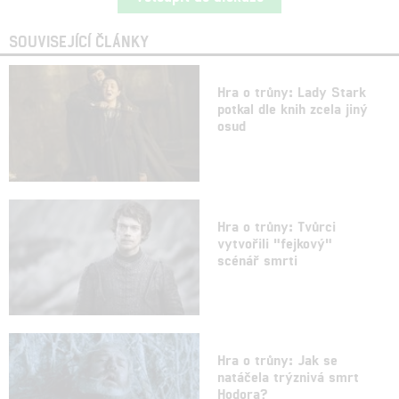
SOUVISEJÍCÍ ČLÁNKY
Hra o trůny: Lady Stark
potkal dle knih zcela jiný
osud
Hra o trůny: Tvůrci
vytvořili "fejkový"
scénář smrti
Hra o trůny: Jak se
natáčela trýznivá smrt
Hodora?