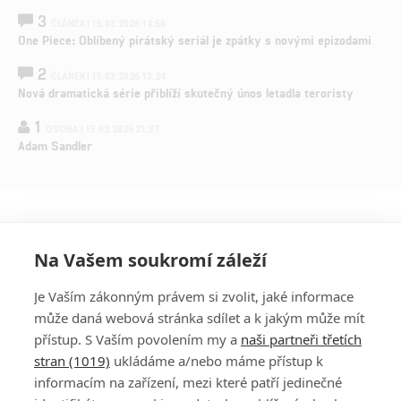
3
ČLÁNEK | 15.03.2026 14:56
One Piece: Oblíbený pirátský seriál je zpátky s novými epizodami
2
ČLÁNEK | 15.03.2026 13:24
Nová dramatická série přiblíží skutečný únos letadla teroristy
1
OSOBA | 15.02.2026 21:37
Adam Sandler
Na Vašem soukromí záleží
Je Vaším zákonným právem si zvolit, jaké informace
může daná webová stránka sdílet a k jakým může mít
přístup. S Vaším povolením my a
naši partneři třetích
stran (1019)
ukládáme a/nebo máme přístup k
informacím na zařízení, mezi které patří jedinečné
PŘIHLÁSIT