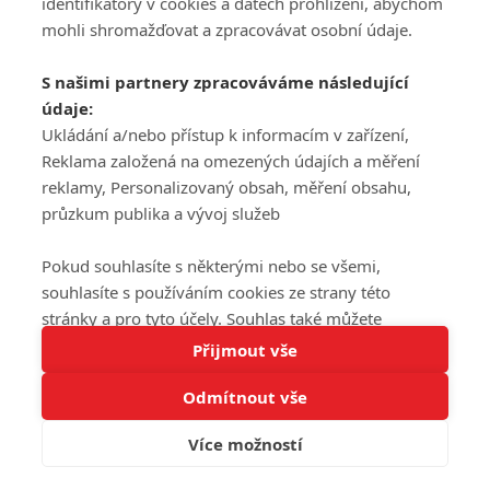
DISKUZE
identifikátory v cookies a datech prohlížení, abychom
REGISTROVAT
mohli shromažďovat a zpracovávat osobní údaje.
Šéfredaktorkou webu je
Petr Slavík
, e-mail
serialy@fandimefilmu.cz
S našimi partnery zpracováváme následující
údaje:
Máte-li zájem o inzerci na našem webu napište nám na e-mail
studio@koncal.com
Ukládání a/nebo přístup k informacím v zařízení,
Reklama založená na omezených údajích a měření
Ochrana osobních údajů
|
Zásady používání cookies
|
Pravidla webu
|
reklamy, Personalizovaný obsah, měření obsahu,
Upravit nastavení soukromí
průzkum publika a vývoj služeb
Pokud souhlasíte s některými nebo se všemi,
souhlasíte s používáním cookies ze strany této
stránky a pro tyto účely. Souhlas také můžete
Tato stránka používá soubory cookies.
odmítnout, ale v takovém případě vám na stránce
Přijmout vše
© 2016 – 2026 FandimeSerialum.cz / All rights reserved /
Více informací
nebudou k dispozici některé personalizované funkce.
Provozovatel webu je Koncal studio s.r.o.
Odmítnout vše
Vaše volby souhlasu se budou vztahovat pouze na
Rozumím
tuto webovou stránku. Vaše nastavení a odvolání
Více možností
Koncal studio s.r.o., IČO: 03604071, Lýskova 2073/57, Stodůlky, 155
souhlasu můžete kdykoli změnit na stránce s
00, Praha 5
ochranou osobních údajů
nebo kliknutím na tlačítko
adblocktest