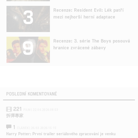
3
Recenze: Resident Evil: Lék patří
mezi nejhorší herní adaptace
9
Recenze: 3. série The Boys posouvá
hranice zvrácené zábavy
POSLEDNÍ KOMENTOVANÉ
221
FILM | 22.04.2026 08:53
拆彈專家
1
ČLÁNEK | 26.03.2026 15:15
Harry Potter: První trailer seriálového zpracování je venku