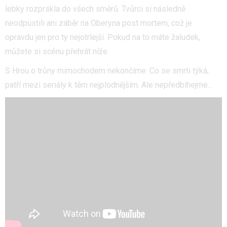
lebky rozprskla do všech směrů. Tvůrci si následně
neodpustili ani záběr na Oberyna post mortem, což je
opravdu jen pro ty nejotrlejší. Pokud na to máte žaludek,
můžete si scénu přehrát níže.
S Hrou o trůny mimochodem nekončíme. Co se smrti týká,
patří mezi seriály k těm nejplodnějším. Ale nepředbíhejme...