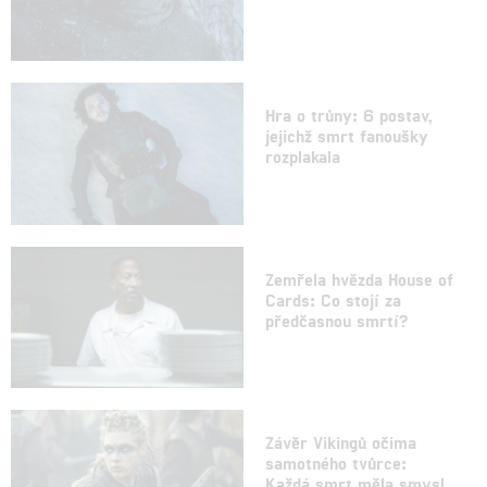
Hra o trůny: 6 postav,
jejichž smrt fanoušky
rozplakala
Zemřela hvězda House of
Cards: Co stojí za
předčasnou smrtí?
Závěr Vikingů očima
samotného tvůrce:
Každá smrt měla smysl