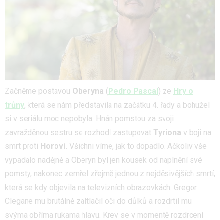
Začněme postavou
Oberyna
(
Pedro Pascal
) ze
Hry o
trůny
, která se nám představila na začátku 4. řady a bohužel
si v seriálu moc nepobyla. Hnán pomstou za svoji
zavražděnou sestru se rozhodl zastupovat
Tyriona
v boji na
smrt proti
Horovi.
Všichni víme, jak to dopadlo. Ačkoliv vše
vypadalo nadějně a Oberyn byl jen kousek od naplnění své
pomsty, nakonec zemřel zřejmě jednou z nejděsivějších smrtí,
která se kdy objevila na televizních obrazovkách. Gregor
Clegane mu brutálně zaltlačil oči do důlků a rozdrtil mu
svýma obříma rukama hlavu. Krev se v momentě rozdrcení