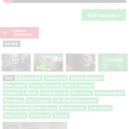
Další kapitola »
GALERIE
+ 14 fotek
TAGY
Breaking Bad
Charlie Pace
Dominic Monaghan
Dům z karet
Frank Underwood
Game of Thrones
George R. R. Martin
House of Cards
Hra o trůny
Jonathan Banks
Kate Mara
Kevin Sapcey
Lost
Mike Ehrmantraut
Oberyn Martell
Pedro Pascal
Perníkový táta
Red wedding
Rudá svatba
Zoe Barnes
Ztraceni