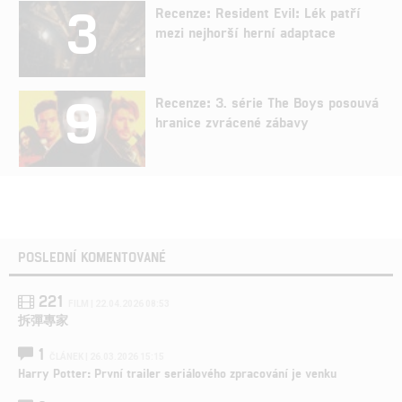
3
Recenze: Resident Evil: Lék patří
mezi nejhorší herní adaptace
9
Recenze: 3. série The Boys posouvá
hranice zvrácené zábavy
POSLEDNÍ KOMENTOVANÉ
221
FILM | 22.04.2026 08:53
拆彈專家
1
ČLÁNEK | 26.03.2026 15:15
Harry Potter: První trailer seriálového zpracování je venku