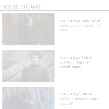
SOUVISEJÍCÍ ČLÁNKY
Hra o trůny: Lady Stark
potkal dle knih zcela jiný
osud
Hra o trůny: Tvůrci
vytvořili "fejkový"
scénář smrti
Hra o trůny: Jak se
natáčela trýznivá smrt
Hodora?