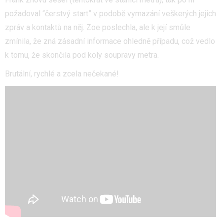
požadoval “čerstvý start” v podobě vymazání veškerých jejich
zpráv a kontaktů na něj. Zoe poslechla, ale k její smůle
zmínila, že zná zásadní informace ohledně případu, což vedlo
k tomu, že skončila pod koly soupravy metra.
Brutální, rychlé a zcela nečekané!