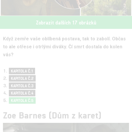
Zobrazit dalších 17 obrázků
Když zemře vaše oblíbená postava, tak to zabolí. Občas
to ale otřese i otrlými diváky. Čí smrt dostala do kolen
vás?
KAPITOLA Č.1
KAPITOLA Č.2
KAPITOLA Č.3
KAPITOLA Č.4
KAPITOLA Č.5
Zoe Barnes
(Dům z karet)