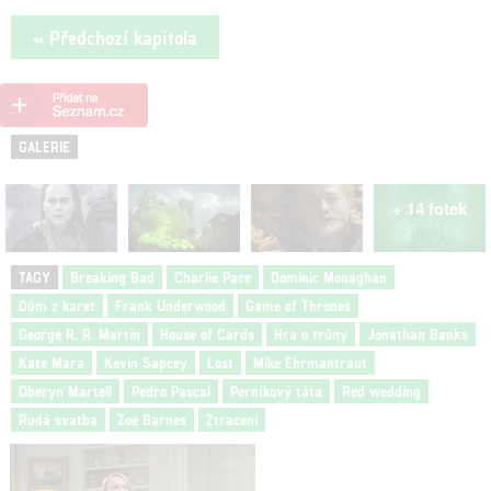
« Předchozí kapitola
GALERIE
+ 14 fotek
TAGY
Breaking Bad
Charlie Pace
Dominic Monaghan
Dům z karet
Frank Underwood
Game of Thrones
George R. R. Martin
House of Cards
Hra o trůny
Jonathan Banks
Kate Mara
Kevin Sapcey
Lost
Mike Ehrmantraut
Oberyn Martell
Pedro Pascal
Perníkový táta
Red wedding
Rudá svatba
Zoe Barnes
Ztraceni