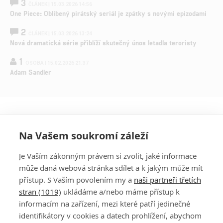
3
ČLÁNEK | 15.03.2026 14:56
One Piece: Oblíbený pirátský seriál je zpátky s novými epizodami
2
ČLÁNEK | 15.03.2026 13:24
Nová dramatická série přiblíží skutečný únos letadla teroristy
1
OSOBA | 15.02.2026 21:37
Adam Sandler
Na Vašem soukromí záleží
Je Vaším zákonným právem si zvolit, jaké informace
může daná webová stránka sdílet a k jakým může mít
přístup. S Vaším povolením my a
naši partneři třetích
stran (1019)
ukládáme a/nebo máme přístup k
informacím na zařízení, mezi které patří jedinečné
DISKUZE
PŘIHLÁSIT
identifikátory v cookies a datech prohlížení, abychom
REGISTROVAT