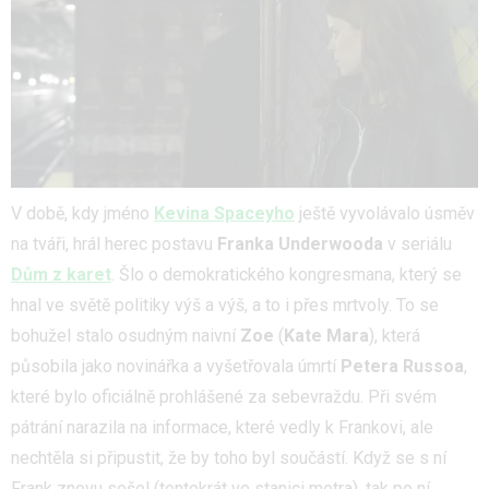
V době, kdy jméno
Kevina Spaceyho
ještě vyvolávalo úsměv
na tváři, hrál herec postavu
Franka Underwooda
v seriálu
Dům z karet
. Šlo o demokratického kongresmana, který se
hnal ve světě politiky výš a výš, a to i přes mrtvoly. To se
bohužel stalo osudným naivní
Zoe
(
Kate Mara
), která
působila jako novinářka a vyšetřovala úmrtí
Petera Russoa
,
které bylo oficiálně prohlášené za sebevraždu. Při svém
pátrání narazila na informace, které vedly k Frankovi, ale
nechtěla si připustit, že by toho byl součástí. Když se s ní
Frank znovu sešel (tentokrát ve stanici metra), tak po ní