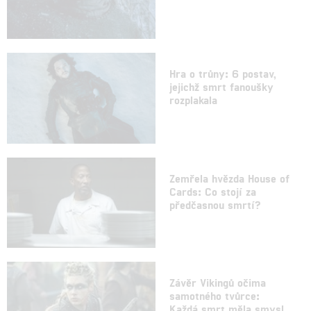
Hra o trůny: 6 postav,
jejichž smrt fanoušky
rozplakala
Zemřela hvězda House of
Cards: Co stojí za
předčasnou smrtí?
Závěr Vikingů očima
samotného tvůrce:
Každá smrt měla smysl