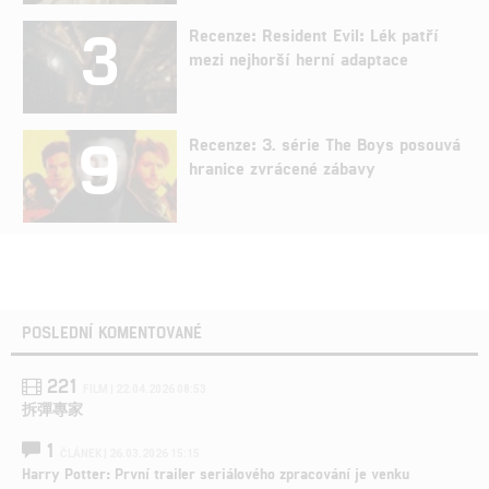
3
Recenze: Resident Evil: Lék patří
mezi nejhorší herní adaptace
9
Recenze: 3. série The Boys posouvá
hranice zvrácené zábavy
POSLEDNÍ KOMENTOVANÉ
221
FILM | 22.04.2026 08:53
拆彈專家
1
ČLÁNEK | 26.03.2026 15:15
Harry Potter: První trailer seriálového zpracování je venku