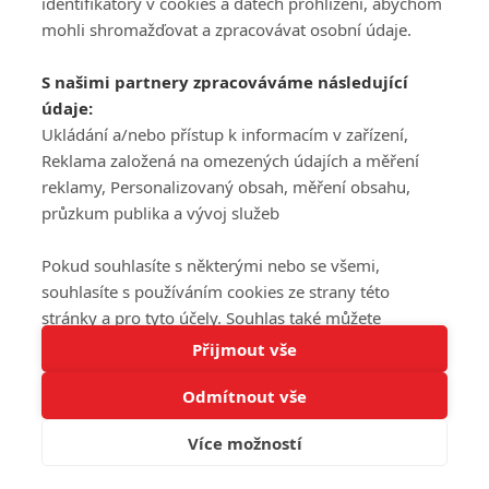
DISKUZE
identifikátory v cookies a datech prohlížení, abychom
REGISTROVAT
mohli shromažďovat a zpracovávat osobní údaje.
Šéfredaktorkou webu je
Petr Slavík
, e-mail
serialy@fandimefilmu.cz
S našimi partnery zpracováváme následující
údaje:
Máte-li zájem o inzerci na našem webu napište nám na e-mail
studio@koncal.com
Ukládání a/nebo přístup k informacím v zařízení,
Reklama založená na omezených údajích a měření
Ochrana osobních údajů
|
Zásady používání cookies
|
Pravidla webu
|
reklamy, Personalizovaný obsah, měření obsahu,
Upravit nastavení soukromí
průzkum publika a vývoj služeb
Pokud souhlasíte s některými nebo se všemi,
souhlasíte s používáním cookies ze strany této
stránky a pro tyto účely. Souhlas také můžete
Tato stránka používá soubory cookies.
odmítnout, ale v takovém případě vám na stránce
Přijmout vše
© 2016 – 2026 FandimeSerialum.cz / All rights reserved /
Více informací
nebudou k dispozici některé personalizované funkce.
Provozovatel webu je Koncal studio s.r.o.
Odmítnout vše
Vaše volby souhlasu se budou vztahovat pouze na
Rozumím
tuto webovou stránku. Vaše nastavení a odvolání
Více možností
Koncal studio s.r.o., IČO: 03604071, Lýskova 2073/57, Stodůlky, 155
souhlasu můžete kdykoli změnit na stránce s
00, Praha 5
ochranou osobních údajů
nebo kliknutím na tlačítko
adblocktest