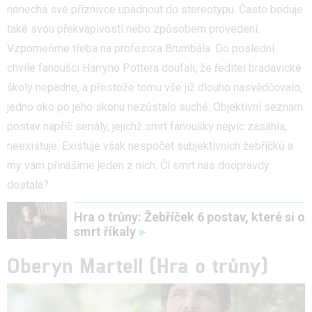
nenechá své příznivce upadnout do stereotypu. Často boduje
také svou překvapivostí nebo způsobem provedení.
Vzpomeňme třeba na profesora Brumbála. Do poslední
chvíle fanoušci Harryho Pottera doufali, že ředitel bradavické
školy nepadne, a přestože tomu vše již dlouho nasvědčovalo,
jedno oko po jeho skonu nezůstalo suché. Objektivní seznam
postav napříč seriály, jejichž smrt fanoušky nejvíc zasáhla,
neexistuje. Existuje však nespočet subjektivních žebříčků a
my vám přinášíme jeden z nich. Čí smrt nás doopravdy
dostala?
Hra o trůny: Žebříček 6 postav, které si o
smrt říkaly
Oberyn Martell
(Hra o trůny)