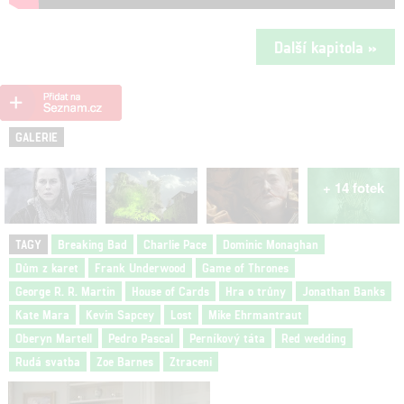
Další kapitola »
GALERIE
+ 14 fotek
TAGY
Breaking Bad
Charlie Pace
Dominic Monaghan
Dům z karet
Frank Underwood
Game of Thrones
George R. R. Martin
House of Cards
Hra o trůny
Jonathan Banks
Kate Mara
Kevin Sapcey
Lost
Mike Ehrmantraut
Oberyn Martell
Pedro Pascal
Perníkový táta
Red wedding
Rudá svatba
Zoe Barnes
Ztraceni