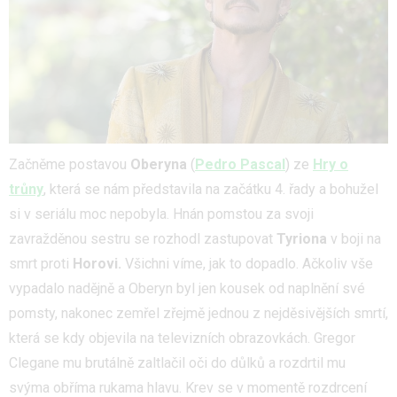
Začněme postavou
Oberyna
(
Pedro Pascal
) ze
Hry o
trůny
, která se nám představila na začátku 4. řady a bohužel
si v seriálu moc nepobyla. Hnán pomstou za svoji
zavražděnou sestru se rozhodl zastupovat
Tyriona
v boji na
smrt proti
Horovi.
Všichni víme, jak to dopadlo. Ačkoliv vše
vypadalo nadějně a Oberyn byl jen kousek od naplnění své
pomsty, nakonec zemřel zřejmě jednou z nejděsivějších smrtí,
která se kdy objevila na televizních obrazovkách. Gregor
Clegane mu brutálně zaltlačil oči do důlků a rozdrtil mu
svýma obříma rukama hlavu. Krev se v momentě rozdrcení