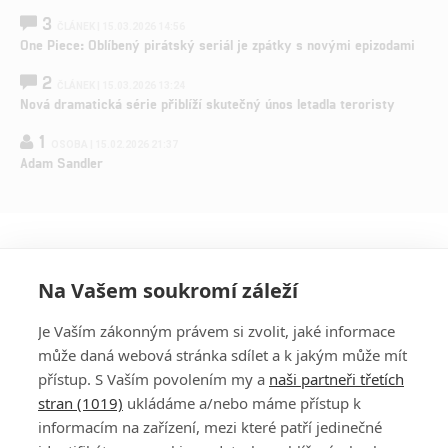
3
ČLÁNEK | 15.03.2026 14:56
One Piece: Oblíbený pirátský seriál je zpátky s novými epizodami
2
ČLÁNEK | 15.03.2026 13:24
Nová dramatická série přiblíží skutečný únos letadla teroristy
1
OSOBA | 15.02.2026 21:37
Adam Sandler
Na Vašem soukromí záleží
Je Vaším zákonným právem si zvolit, jaké informace
může daná webová stránka sdílet a k jakým může mít
přístup. S Vaším povolením my a
naši partneři třetích
stran (1019)
ukládáme a/nebo máme přístup k
informacím na zařízení, mezi které patří jedinečné
PŘIHLÁSIT