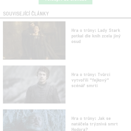
SOUVISEJÍCÍ ČLÁNKY
Hra o trůny: Lady Stark
potkal dle knih zcela jiný
osud
Hra o trůny: Tvůrci
vytvořili "fejkový"
scénář smrti
Hra o trůny: Jak se
natáčela trýznivá smrt
Hodora?