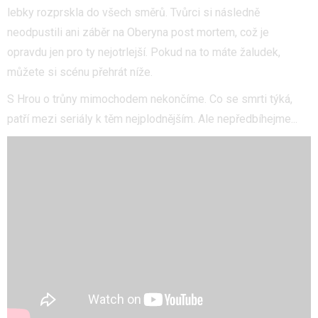
lebky rozprskla do všech směrů. Tvůrci si následně
neodpustili ani záběr na Oberyna post mortem, což je
opravdu jen pro ty nejotrlejší. Pokud na to máte žaludek,
můžete si scénu přehrát níže.
S Hrou o trůny mimochodem nekončíme. Co se smrti týká,
patří mezi seriály k těm nejplodnějším. Ale nepředbíhejme...