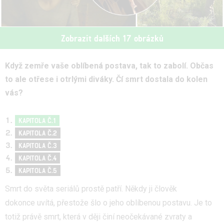
Zobrazit dalších 17 obrázků
Když zemře vaše oblíbená postava, tak to zabolí. Občas
to ale otřese i otrlými diváky. Čí smrt dostala do kolen
vás?
KAPITOLA Č.1
KAPITOLA Č.2
KAPITOLA Č.3
KAPITOLA Č.4
KAPITOLA Č.5
Smrt do světa seriálů prostě patří. Někdy ji člověk
dokonce uvítá, přestože šlo o jeho oblíbenou postavu. Je to
totiž právě smrt, která v ději činí neočekávané zvraty a