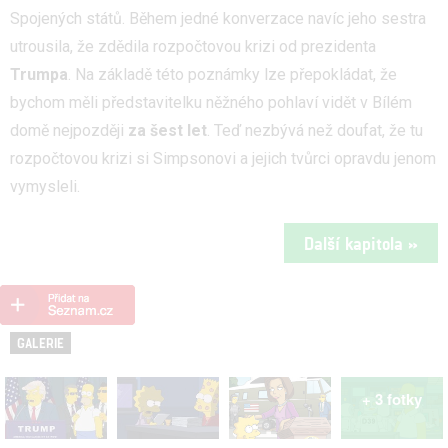
Spojených států. Během jedné konverzace navíc jeho sestra
utrousila, že zdědila rozpočtovou krizi od prezidenta
Trumpa
. Na základě této poznámky lze přepokládat, že
bychom měli představitelku něžného pohlaví vidět v Bílém
domě nejpozději
za šest let
. Teď nezbývá než doufat, že tu
rozpočtovou krizi si Simpsonovi a jejich tvůrci opravdu jenom
vymysleli.
Další kapitola »
GALERIE
+ 3 fotky