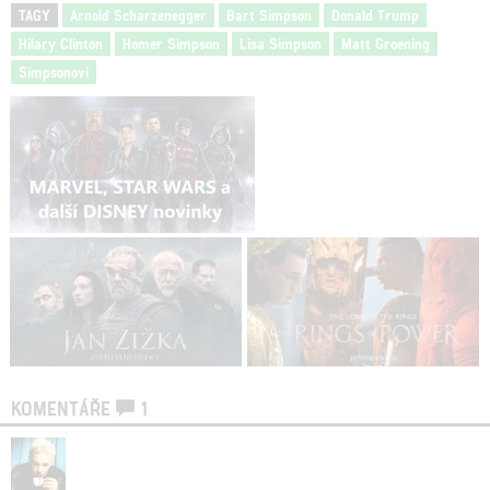
TAGY
Arnold Scharzenegger
Bart Simpson
Donald Trump
Hilary Clinton
Homer Simpson
Lisa Simpson
Matt Groening
Simpsonovi
KOMENTÁŘE
1