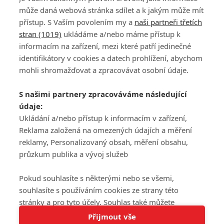
může daná webová stránka sdílet a k jakým může mít
přístup. S Vaším povolením my a
naši partneři třetích
stran (1019)
ukládáme a/nebo máme přístup k
informacím na zařízení, mezi které patří jedinečné
DISKUZE
PŘIHLÁSIT
identifikátory v cookies a datech prohlížení, abychom
REGISTROVAT
mohli shromažďovat a zpracovávat osobní údaje.
Šéfredaktorkou webu je
Petr Slavík
, e-mail
serialy@fandimefilmu.cz
S našimi partnery zpracováváme následující
údaje:
Máte-li zájem o inzerci na našem webu napište nám na e-mail
studio@koncal.com
Ukládání a/nebo přístup k informacím v zařízení,
Reklama založená na omezených údajích a měření
Ochrana osobních údajů
|
Zásady používání cookies
|
Pravidla webu
|
reklamy, Personalizovaný obsah, měření obsahu,
Upravit nastavení soukromí
průzkum publika a vývoj služeb
Pokud souhlasíte s některými nebo se všemi,
souhlasíte s používáním cookies ze strany této
stránky a pro tyto účely. Souhlas také můžete
Tato stránka používá soubory cookies.
odmítnout, ale v takovém případě vám na stránce
Přijmout vše
© 2016 – 2026 FandimeSerialum.cz / All rights reserved /
Více informací