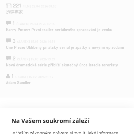
221
FILM | 22.04.2026 08:53
拆彈專家
1
ČLÁNEK | 26.03.2026 15:15
Harry Potter: První trailer seriálového zpracování je venku
3
ČLÁNEK | 15.03.2026 14:56
One Piece: Oblíbený pirátský seriál je zpátky s novými epizodami
2
ČLÁNEK | 15.03.2026 13:24
Nová dramatická série přiblíží skutečný únos letadla teroristy
1
OSOBA | 15.02.2026 21:37
Adam Sandler
Na Vašem soukromí záleží
Je Vaším zákonným právem si zvolit, jaké informace