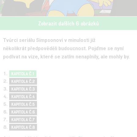
Zobrazit dalších 6 obrázků
Tvůrci seriálu Simpsonovi v minulosti již
několikrát předpověděli budoucnost. Pojďme se nyní
podívat na vize, které se zatím nenaplnily, ale mohly by.
KAPITOLA Č.1
KAPITOLA Č.2
KAPITOLA Č.3
KAPITOLA Č.4
KAPITOLA Č.5
KAPITOLA Č.6
KAPITOLA Č.7
KAPITOLA Č.8