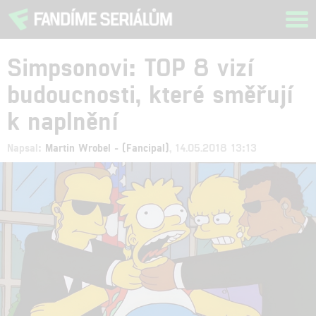
Tog
navi
Simpsonovi: TOP 8 vizí
budoucnosti, které směřují
k naplnění
Napsal:
Martin Wrobel - (Fancipal)
, 14.05.2018 13:13