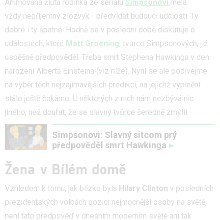
Animovaná žlutá rodinka ze seriálu
Simpsonovi
měla
vždy nepříjemný zlozvyk - předvídat budoucí události. Ty
dobré i ty špatné. Hodně se v poslední době diskutuje o
událostech, které
Matt Groening
, tvůrce Simpsonových, již
úspěšně předpověděl. Třeba smrt Stephena Hawkinga v den
narození Alberta Einsteina (viz níže). Nyní se ale podívejme
na výběr těch nejzajímavějších predikcí, na jejichž vyplnění
stále ještě čekáme. U některých z nich nám nezbývá nic
jiného, než doufat, že se slavný tvůrce šeredně zmýlil.
Simpsonovi: Slavný sitcom prý
předpověděl smrt Hawkinga
Žena v Bílém domě
Vzhledem k tomu, jak blízko byla
Hilary Clinton
v posledních
prezidentských volbách pozici nejmocnější osoby na světě,
není tato předpověď v dnešním moderním světě ani tak