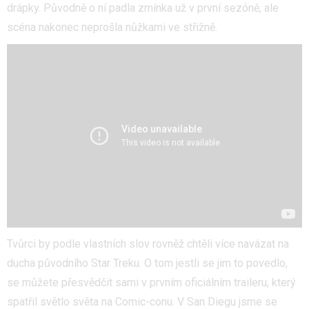
drápky. Původně o ní padla zmínka už v první sezóně, ale
scéna nakonec neprošla nůžkami ve střižně.
Tvůrci by podle vlastních slov rovněž chtěli více navázat na
ducha původního Star Treku. O tom jestli se jim to povedlo,
se můžete přesvědčit sami v prvním oficiálním traileru, který
spatřil světlo světa na Comic-conu. V San Diegu jsme se