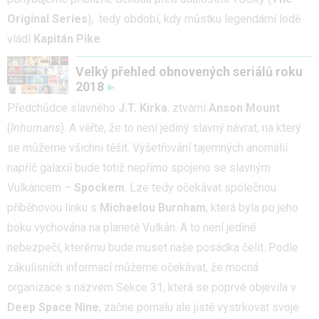
Original Series
), tedy období, kdy můstku legendární lodě
vládl
Kapitán Pike
.
Velký přehled obnovených seriálů roku
2018
Předchůdce slavného
J.T. Kirka
, ztvární
Anson Mount
(
Inhumans
). A věřte, že to není jediný slavný návrat, na který
se můžeme všichni těšit. Vyšetřování tajemných anomálií
napříč galaxií bude totiž nepřímo spojeno se slavným
Vulkáncem –
Spockem
. Lze tedy očekávat společnou
příběhovou linku s
Michaelou Burnham
, která byla po jeho
boku vychována na planetě Vulkán. A to není jediné
nebezpečí, kterému bude muset naše posádka čelit. Podle
zákulisních informací můžeme očekávat, že mocná
organizace s názvem Sekce 31, která se poprvé objevila v
Deep Space Nine
, začne pomalu ale jistě vystrkovat svoje