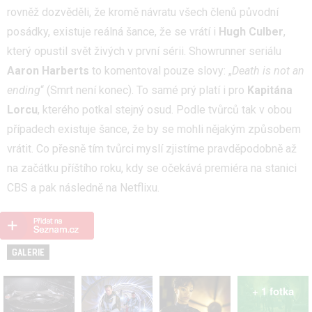
rovněž dozvěděli, že kromě návratu všech členů původní
posádky, existuje reálná šance, že se vrátí i
Hugh Culber
,
který opustil svět živých v první sérii. Showrunner seriálu
Aaron Harberts
to komentoval pouze slovy: „
Death is not an
ending
“ (Smrt není konec). To samé prý platí i pro
Kapitána
Lorcu
, kterého potkal stejný osud. Podle tvůrců tak v obou
případech existuje šance, že by se mohli nějakým způsobem
vrátit. Co přesně tím tvůrci myslí zjistíme pravděpodobně až
na začátku příštího roku, kdy se očekává premiéra na stanici
CBS a pak následně na Netflixu.
GALERIE
+ 1 fotka