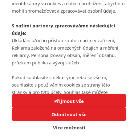
DISKUZE
PŘIHLÁSIT
identifikátory v cookies a datech prohlížení, abychom
REGISTROVAT
mohli shromažďovat a zpracovávat osobní údaje.
Šéfredaktorkou webu je
Petr Slavík
, e-mail
serialy@fandimefilmu.cz
S našimi partnery zpracováváme následující
údaje:
Máte-li zájem o inzerci na našem webu napište nám na e-mail
studio@koncal.com
Ukládání a/nebo přístup k informacím v zařízení,
Reklama založená na omezených údajích a měření
Ochrana osobních údajů
|
Zásady používání cookies
|
Pravidla webu
|
reklamy, Personalizovaný obsah, měření obsahu,
Upravit nastavení soukromí
průzkum publika a vývoj služeb
Pokud souhlasíte s některými nebo se všemi,
souhlasíte s používáním cookies ze strany této
stránky a pro tyto účely. Souhlas také můžete
Tato stránka používá soubory cookies.
odmítnout, ale v takovém případě vám na stránce
Přijmout vše
© 2016 – 2026 FandimeSerialum.cz / All rights reserved /
Více informací
nebudou k dispozici některé personalizované funkce.
Provozovatel webu je Koncal studio s.r.o.
Odmítnout vše
Vaše volby souhlasu se budou vztahovat pouze na
Rozumím
tuto webovou stránku. Vaše nastavení a odvolání
Více možností
Koncal studio s.r.o., IČO: 03604071, Lýskova 2073/57, Stodůlky, 155
souhlasu můžete kdykoli změnit na stránce s
00, Praha 5
ochranou osobních údajů
nebo kliknutím na tlačítko