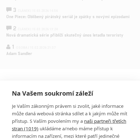
3
ČLÁNEK | 15.03.2026 14:56
One Piece: Oblíbený pirátský seriál je zpátky s novými epizodami
2
ČLÁNEK | 15.03.2026 13:24
Nová dramatická série přiblíží skutečný únos letadla teroristy
1
OSOBA | 15.02.2026 21:37
Adam Sandler
Na Vašem soukromí záleží
Je Vaším zákonným právem si zvolit, jaké informace
může daná webová stránka sdílet a k jakým může mít
přístup. S Vaším povolením my a
naši partneři třetích
stran (1019)
ukládáme a/nebo máme přístup k
informacím na zařízení, mezi které patří jedinečné