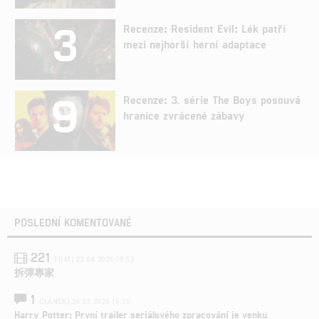
3
Recenze: Resident Evil: Lék patří
mezi nejhorší herní adaptace
9
Recenze: 3. série The Boys posouvá
hranice zvrácené zábavy
POSLEDNÍ KOMENTOVANÉ
221
FILM | 22.04.2026 08:53
拆彈專家
1
ČLÁNEK | 26.03.2026 15:15
Harry Potter: První trailer seriálového zpracování je venku