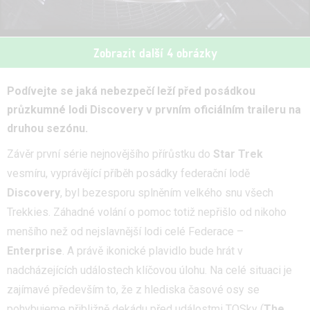
Zobrazit další 4 obrázky
Podívejte se jaká nebezpečí leží před posádkou
průzkumné lodi Discovery v prvním oficiálním traileru na
druhou sezónu.
Závěr první série nejnovějšího přírůstku do
Star Trek
vesmíru, vyprávějící příběh posádky federační lodě
Discovery
, byl bezesporu splněním velkého snu všech
Trekkies. Záhadné volání o pomoc totiž nepřišlo od nikoho
menšího než od nejslavnější lodi celé Federace –
Enterprise
. A právě ikonické plavidlo bude hrát v
nadcházejících událostech klíčovou úlohu. Na celé situaci je
zajímavé především to, že z hlediska časové osy se
pohybujeme přibližně dekádu před událostmi TOSky (
The