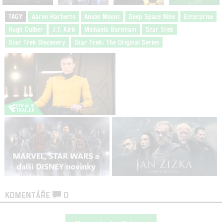
TAGY
Aaron Harberts
Anson Mount
Deep Space Nine
Enterprise
Hugh Culber
J.T. Kirk
Michaela Burnham
Star Trek
Star Trek Discovery
Star Trek: The Original Series
KOMENTÁŘE
0