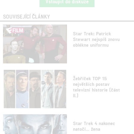
Vstoupit do diskuze
SOUVISEJÍCÍ ČLÁNKY
Star Trek: Patrick
Stewart nejspíš znovu
oblékne uniformu
Žebříček TOP 15
největších postav
televizní historie (část
II.)
Star Trek 4 nakonec
natočí... žena