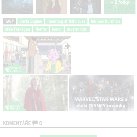
+ 2 fotky
TAGY
Carla Gugino
Haunting of Hill House
Michael Huisman
Mike Flanagan
Netflix
horor
mysteriózní
KOMENTÁŘE
0