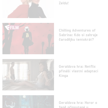
Zeldu!
Chilling Adventures of
Sabrina: Kdo si zahraje
čarodějku tentokrát?
Geraldova hra: Netflix
přináší vlastní adaptaci
Kinga
Geraldova hra: Horor o
ženě připoutané u