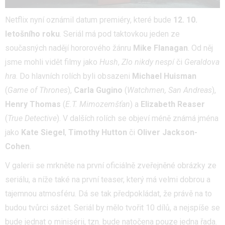
Netflix nyní oznámil datum premiéry, které bude
12. 10.
letošního roku
. Seriál má pod taktovkou jeden ze
současných nadějí hororového žánru
Mike Flanagan
. Od něj
jsme mohli vidět filmy jako
Hush
,
Zlo nikdy nespí
či
Geraldova
hra
. Do hlavních rolích byli obsazeni
Michael Huisman
(
Game of Thrones
),
Carla Gugino
(
Watchmen, San Andreas
),
Henry Thomas
(
E.T. Mimozemšťan
) a
Elizabeth Reaser
(
True Detective
). V dalších rolích se objeví méně známá jména
jako
Kate Siegel
,
Timothy Hutton
či
Oliver Jackson-
Cohen
.
V galerii se mrkněte na první oficiálně zveřejněné obrázky ze
seriálu, a níže také na první teaser, který má velmi dobrou a
tajemnou atmosféru. Dá se tak předpokládat, že právě na to
budou tvůrci sázet. Seriál by mělo tvořit 10 dílů, a nejspíše se
bude jednat o minisérii, tzn. bude natočena pouze jedna řada.