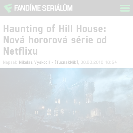
Tog
navi
Haunting of Hill House:
Nová hororová série od
Netflixu
Napsal:
Nikolas Vyskočil - (TucnakNik)
, 30.08.2018 18:54