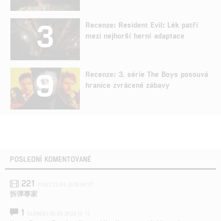
3
Recenze: Resident Evil: Lék patří
mezi nejhorší herní adaptace
9
Recenze: 3. série The Boys posouvá
hranice zvrácené zábavy
POSLEDNÍ KOMENTOVANÉ
221
FILM | 22.04.2026 08:53
拆彈專家
1
ČLÁNEK | 26.03.2026 15:15