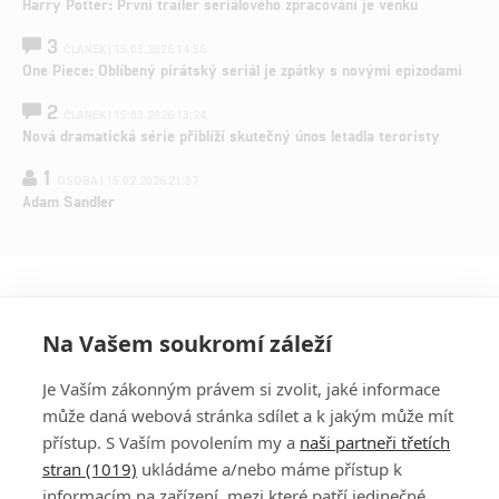
Harry Potter: První trailer seriálového zpracování je venku
3
ČLÁNEK | 15.03.2026 14:56
One Piece: Oblíbený pirátský seriál je zpátky s novými epizodami
2
ČLÁNEK | 15.03.2026 13:24
Nová dramatická série přiblíží skutečný únos letadla teroristy
1
OSOBA | 15.02.2026 21:37
Adam Sandler
Na Vašem soukromí záleží
Je Vaším zákonným právem si zvolit, jaké informace
může daná webová stránka sdílet a k jakým může mít
přístup. S Vaším povolením my a
naši partneři třetích
stran (1019)
ukládáme a/nebo máme přístup k
informacím na zařízení, mezi které patří jedinečné