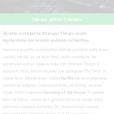
Zobrazit dalších 5 obrázků
Zkraťte si čekání na Stranger Things novým
mysteriózně-hororovým počinem od Netflixu.
Hororové projekty momentálně zažívají poměrně velký boom.
Loňský rok byl, co se týče filmů, velmi úspěšným. Na
seriálovém poli již nějakou dobu září
Stranger Things
či
Agresivní virus
, letošní novinky pak zastupuje
The Terror
či
Castle Rock
. Streamovací služba
Netflix
tak nově připravuje
seriálovou adaptaci oceňované knihy od Shirley Jackson
z roku 1959 s názvem
Haunting of Hill House
(V češtině
Dům na kopci
). Jedná se o gotický hororový román, který
patří mezi nejlepší duchařiny 20. století a svým stylem
připomíná díla Stephena Kinga či H. P. Lovecrafta.