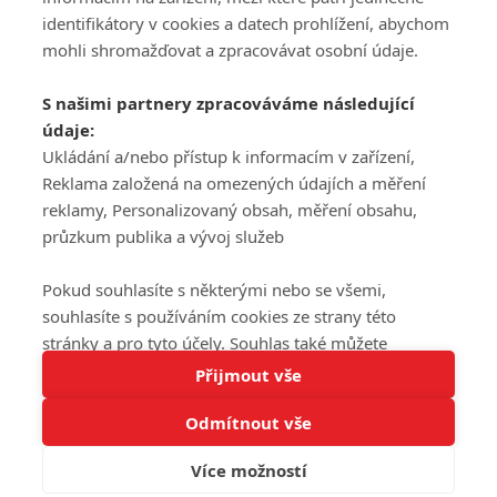
DISKUZE
PŘIHLÁSIT
identifikátory v cookies a datech prohlížení, abychom
REGISTROVAT
mohli shromažďovat a zpracovávat osobní údaje.
Šéfredaktorkou webu je
Petr Slavík
, e-mail
serialy@fandimefilmu.cz
S našimi partnery zpracováváme následující
údaje:
Máte-li zájem o inzerci na našem webu napište nám na e-mail
studio@koncal.com
Ukládání a/nebo přístup k informacím v zařízení,
Reklama založená na omezených údajích a měření
Ochrana osobních údajů
|
Zásady používání cookies
|
Pravidla webu
|
reklamy, Personalizovaný obsah, měření obsahu,
Upravit nastavení soukromí
průzkum publika a vývoj služeb
Pokud souhlasíte s některými nebo se všemi,
souhlasíte s používáním cookies ze strany této
stránky a pro tyto účely. Souhlas také můžete
Tato stránka používá soubory cookies.
odmítnout, ale v takovém případě vám na stránce
Přijmout vše
© 2016 – 2026 FandimeSerialum.cz / All rights reserved /
Více informací
nebudou k dispozici některé personalizované funkce.
Provozovatel webu je Koncal studio s.r.o.
Odmítnout vše
Vaše volby souhlasu se budou vztahovat pouze na
Rozumím
tuto webovou stránku. Vaše nastavení a odvolání
Více možností
Koncal studio s.r.o., IČO: 03604071, Lýskova 2073/57, Stodůlky, 155
souhlasu můžete kdykoli změnit na stránce s