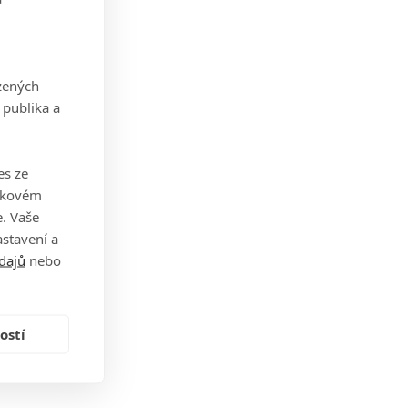
zených
 publika a
es ze
takovém
. Vaše
stavení a
dajů
nebo
ostí