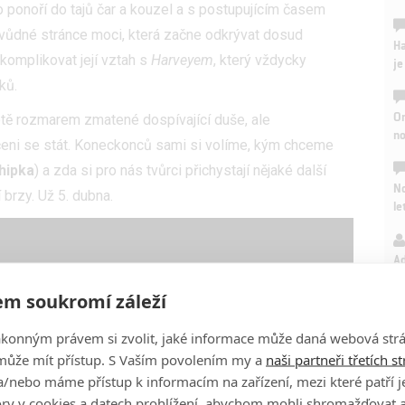
 ponoří do tajů čar a kouzel a s postupujícím časem
svůdné stránce moci, která začne odkrývat dosud
Ha
 komplikovat její vztah s
Harveyem
, který vždycky
je
ků.
On
tě rozmarem zmatené dospívající duše, ale
n
rčeni se stát. Koneckonců sami si volíme, kým chceme
hipka
) a zda si pro nás tvůrci přichystají nějaké další
No
brzy. Už 5. dubna.
le
A
m soukromí záleží
ákonným právem si zvolit, jaké informace může daná webová strá
může mít přístup. S Vaším povolením my a
naši partneři třetích s
/nebo máme přístup k informacím na zařízení, mezi které patří 
tory v cookies a datech prohlížení, abychom mohli shromažďovat 