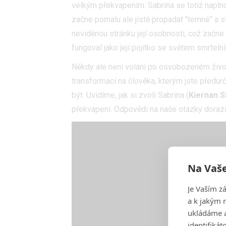
velkým překvapením. Sabrina se totiž naplno
začne pomalu ale jistě propadat "temné" a 
neviděnou stránku její osobnosti, což začne
fungoval jako její pojítko se světem smrtelní
Někdy ale není volání po osvobozeném živo
transformací na člověka, kterým jste předu
být. Uvidíme, jak si zvolí Sabrina (
Kiernan S
překvapení. Odpovědi na naše otázky dorazí 
Na Vaše
Je Vaším z
a k jakým 
ukládáme a
identifiká