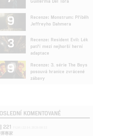
Guillerma Del Tora
9
Recenze: Monstrum: Příběh
Jeffreyho Dahmera
3
Recenze: Resident Evil: Lék
patří mezi nejhorší herní
adaptace
9
Recenze: 3. série The Boys
posouvá hranice zvrácené
zábavy
OSLEDNÍ KOMENTOVANÉ
221
FILM | 22.04.2026 08:53
拆彈專家