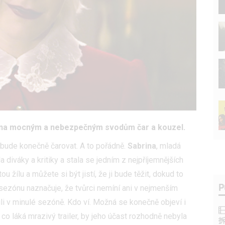
ena mocným a nebezpečným svodům čar a kouzel.
e bude konečně čarovat. A to pořádně.
Sabrina
, mladá
diváky a kritiky a stala se jedním z nejpříjemnějších
ou žílu a můžete si být jistí, že ji bude těžit, dokud to
P
ou sezónu naznačuje, že tvůrci nemíní ani v nejmenším
li v minulé sezóně. Kdo ví. Možná se konečně objeví i
o láká mrazivý trailer, by jeho účast rozhodně nebyla