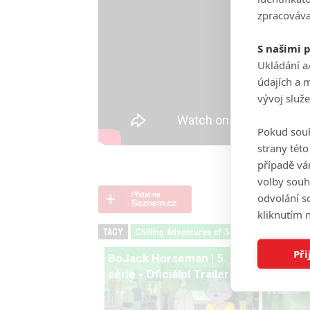
zpracováva
S našimi 
Ukládání a
údajích a 
vývoj služ
Pokud souh
strany tét
případě vá
volby souh
odvolání s
kliknutím n
TAGY
Chilling Adventures of Sabrina
Kiernan S
Při
BoJack Horseman | 5.
The Chi
série - Oficiální Trailer
Sabrina |
Trailer