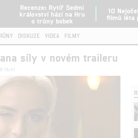
Recenze: Rytíř Sedmi
10 Nejoče
království hází na Hru
filmů léta
o trůny bobek
TRŮNY
DISKUZE
VIDEA
FILMY
ana síly v novém traileru
19 15:41
R