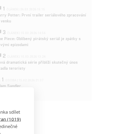
1
ČLÁNEK | 26.03.2026 15:15
rry Potter: První trailer seriálového zpracování
 venku
3
ČLÁNEK | 15.03.2026 14:56
e Piece: Oblíbený pirátský seriál je zpátky s
ovými epizodami
2
ČLÁNEK | 15.03.2026 13:24
vá dramatická série přiblíží skutečný únos
tadla teroristy
1
OSOBA | 15.02.2026 21:37
dam Sandler
nka sdílet
tran (1019)
jedinečné
a