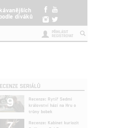
kávanějších
 podle diváků
PŘIHLÁSIT
REGISTROVAT
ECENZE SERIÁLŮ
9
Recenze: Rytíř Sedmi
království hází na Hru o
trůny bobek
7
Recenze: Kabinet kuriozit