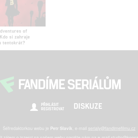
Adventures of
Kdo si zahraje
u tentokrát?
DISKUZE
PŘIHLÁSIT
REGISTROVAT
Šéfredaktorkou webu je
Petr Slavík
, e-mail
serialy@fandimefilmu.cz
li zájem o inzerci na našem webu napište nám na e-mail
studio@konca