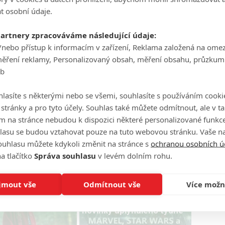
t osobní údaje.
partnery zpracováváme následující údaje:
/nebo přístup k informacím v zařízení, Reklama založená na ome
měření reklamy, Personalizovaný obsah, měření obsahu, průzkum
eb
lasíte s některými nebo se všemi, souhlasíte s používáním cooki
o stránky a pro tyto účely. Souhlas také můžete odmítnout, ale v 
Zdroj:
Comingsoon
m na stránce nebudou k dispozici některé personalizované funkce
lasu se budou vztahovat pouze na tuto webovou stránku. Vaše na
ouhlasu můžete kdykoli změnit na stránce s
ochranou osobních ú
a tlačítko
Správa souhlasu
v levém dolním rohu.
hipka
Netflix
jmout vše
Odmítnout vše
Více možn
lling Adventures of
PODCAST: Marvel, Star
 1. série - Oficiální
Wars a další Disney
novinky uplynulého týdne