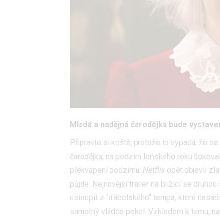
Mladá a nadějná čarodějka bude vystav
Připravte si koště, protože to vypadá, že s
čarodějka, na podzim loňského roku šokovala 
překvapení podzimu.
Netflix
opět objevil zlat
půjde. Nejnovější trailer na blížící se druh
ustoupit z "ďábelského" tempa, které nasadi
samotný vládce pekel. Vzhledem k tomu, na c