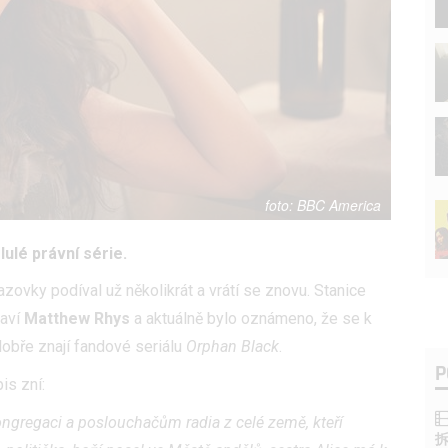
BBC America
ulé právní série.
zovky podíval už několikrát a vrátí se znovu. Stanice
taví
Matthew Rhys
a aktuálně bylo oznámeno, že se k
dobře znají fandové seriálu
Orphan Black
.
P
pis zní:
kongregaci a poslouchačům radia z celé země, kteří