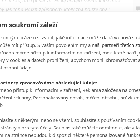
 politička, boží posel ve Městě andělů, sestra Alice má k
y, jak toho využít způsobem, který zná pouze ona."
Ha
nley Gardnera
a série bude zasazena do Los Angeles
je
m soukromí záleží
ě prochází ekonomickým boomem.
ákonným právem si zvolit, jaké informace může daná webová strá
On
se došlo, podíváme se do doby, kdy byl Perry Mason
může mít přístup. S Vaším povolením my a
naši partneři třetích s
n
átky jeho právnické kariéry.
/nebo máme přístup k informacím na zařízení, mezi které patří 
tory v cookies a datech prohlížení, abychom mohli shromažďovat 
padu desetiletí, který může změnit chod města a
No
t osobní údaje.
le
chů.
partnery zpracováváme následující údaje:
 o trůny, Rodina Sopránů
). Se scénářem mu
/nebo přístup k informacím v zařízení, Reklama založená na ome
A
kteří se ujmou i rolí showrunnerů.
měření reklamy, Personalizovaný obsah, měření obsahu, průzkum
eb
Zdroj:
Deadline
lasíte s některými nebo se všemi, souhlasíte s používáním cooki
o stránky a pro tyto účely. Souhlas také můžete odmítnout, ale v 
m na stránce nebudou k dispozici některé personalizované funkce