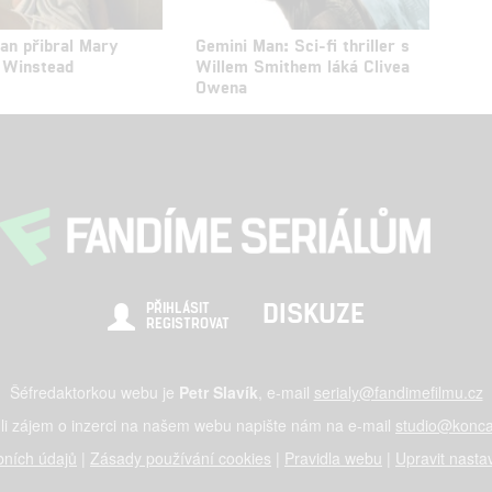
an přibral Mary
Gemini Man: Sci-fi thriller s
h Winstead
Willem Smithem láká Clivea
Owena
DISKUZE
PŘIHLÁSIT
REGISTROVAT
Šéfredaktorkou webu je
Petr Slavík
, e-mail
serialy@fandimefilmu.cz
li zájem o inzerci na našem webu napište nám na e-mail
studio@konca
ních údajů
|
Zásady používání cookies
|
Pravidla webu
|
Upravit nasta