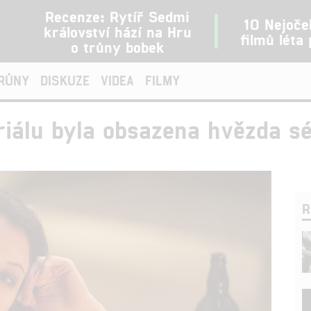
Recenze: Rytíř Sedmi
10 Nejoče
království hází na Hru
filmů léta
o trůny bobek
TRŮNY
DISKUZE
VIDEA
FILMY
iálu byla obsazena hvězda s
R