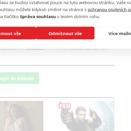
lasu se budou vztahovat pouze na tuto webovou stránku. Vaše na
k
Perry Mason
Tatiana Maslany
drama
soudní
ouhlasu můžete kdykoli změnit na stránce s
ochranou osobních ú
a tlačítko
Správa souhlasu
v levém dolním rohu.
n | Oficiální
PODCAST: Marvel, Star
Wars a další Disney
novinky uplynulého týdne
jmout vše
Odmítnout vše
Více možn
oupit do diskuze