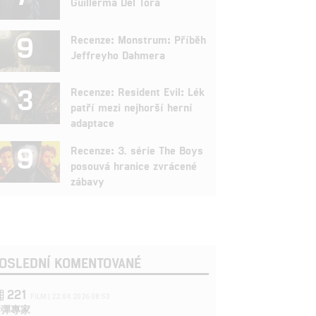
Guillerma Del Tora
9
Recenze: Monstrum: Příběh
Jeffreyho Dahmera
3
Recenze: Resident Evil: Lék
patří mezi nejhorší herní
adaptace
9
Recenze: 3. série The Boys
posouvá hranice zvrácené
zábavy
OSLEDNÍ KOMENTOVANÉ
221
FILM | 22.04.2026 08:53
拆彈專家