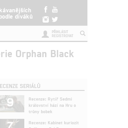
kávanějších
 podle diváků
PŘIHLÁSIT
REGISTROVAT
érie Orphan Black
ECENZE SERIÁLŮ
9
Recenze: Rytíř Sedmi
království hází na Hru o
trůny bobek
7
Recenze: Kabinet kuriozit