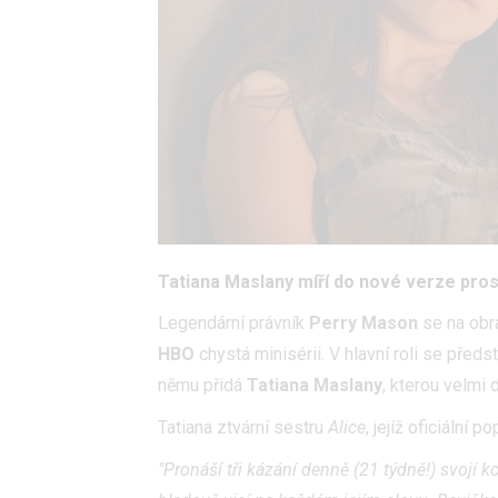
Tatiana Maslany míří do nové verze prosl
Legendární právník
Perry Mason
se na obra
HBO
chystá minisérii. V hlavní roli se předs
němu přidá
Tatiana Maslany
, kterou velmi 
Tatiana ztvární sestru
Alice
, jejíž oficiální po
"Pronáší tři kázání denně (21 týdně!) svojí 