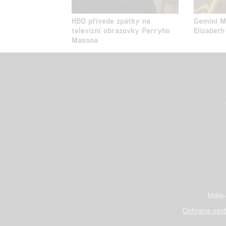
HBO přivede zpátky na
Gemini M
televizní obrazovky Perryho
Elizabet
Masona
Máte-
Ochrana osob