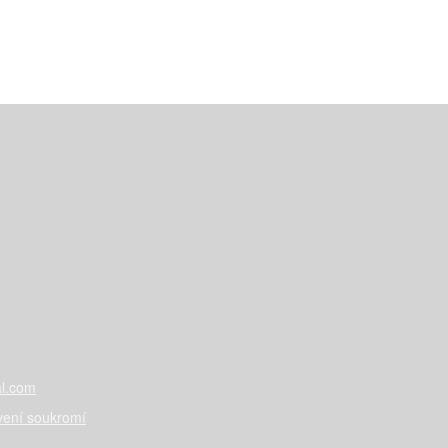
l.com
vení soukromí