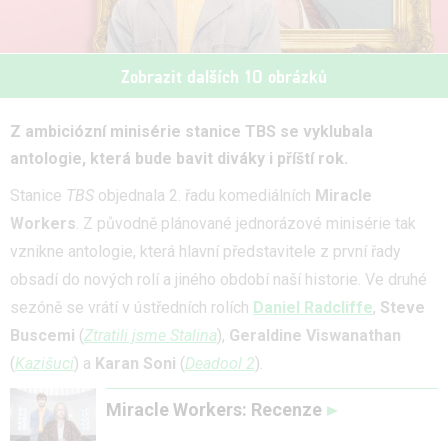
Zobrazit dalších 10 obrázků
Z ambiciózní minisérie stanice TBS se vyklubala
antologie, která bude bavit diváky i příští rok.
Stanice
TBS
objednala 2. řadu komediálních
Miracle
Workers
. Z původně plánované jednorázové minisérie tak
vznikne antologie, která hlavní představitele z první řady
obsadí do nových rolí a jiného období naší historie. Ve druhé
sezóně se vrátí v ústředních rolích
Daniel Radcliffe
,
Steve
Buscemi
(
Ztratili jsme Stalina
),
Geraldine Viswanathan
(
Kazišuci
) a
Karan Soni
(
Deadool 2
).
Miracle Workers: Recenze