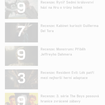
9
Recenze: Rytíř Sedmi království
hází na Hru o trůny bobek
7
Recenze: Kabinet kuriozit Guillerma
Del Tora
9
Recenze: Monstrum: Příběh
Jeffreyho Dahmera
3
Recenze: Resident Evil: Lék patří
mezi nejhorší herní adaptace
9
Recenze: 3. série The Boys posouvá
hranice zvrácené zábavy