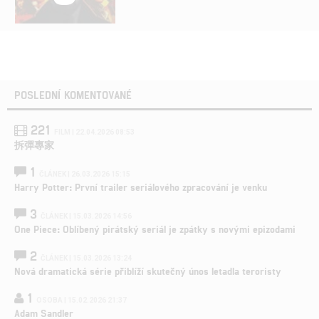
POSLEDNÍ KOMENTOVANÉ
221
FILM | 22.04.2026 08:53
拆彈專家
1
ČLÁNEK | 26.03.2026 15:15
Harry Potter: První trailer seriálového zpracování je venku
3
ČLÁNEK | 15.03.2026 14:56
One Piece: Oblíbený pirátský seriál je zpátky s novými epizodami
2
ČLÁNEK | 15.03.2026 13:24
Nová dramatická série přiblíží skutečný únos letadla teroristy
1
OSOBA | 15.02.2026 21:37
Adam Sandler