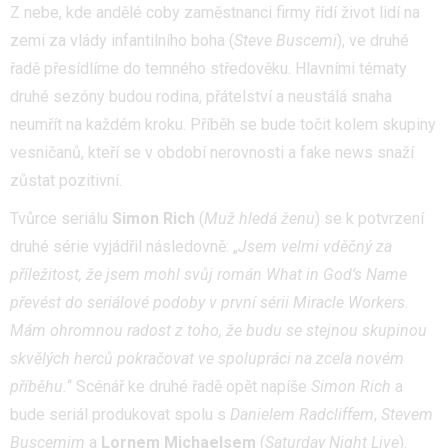
Z nebe, kde andělé coby zaměstnanci firmy řídí život lidí na
zemi za vlády infantilního boha (
Steve Buscemi
), ve druhé
řadě přesídlíme do temného středověku. Hlavními tématy
druhé sezóny budou rodina, přátelství a neustálá snaha
neumřít na každém kroku. Příběh se bude točit kolem skupiny
vesničanů, kteří se v období nerovnosti a fake news snaží
zůstat pozitivní.
Tvůrce seriálu
Simon Rich
(
Muž hledá ženu
) se k potvrzení
druhé série vyjádřil následovně: „
Jsem velmi vděčný za
příležitost, že jsem mohl svůj román What in God’s Name
převést do seriálové podoby v první sérii Miracle Workers.
Mám ohromnou radost z toho, že budu se stejnou skupinou
skvělých herců pokračovat ve spolupráci na zcela novém
příběhu.
“ Scénář ke druhé řadě opět napíše
Simon Rich
a
bude seriál produkovat spolu s
Danielem Radcliffem
,
Stevem
Buscemim
a
Lornem
Michaelsem
(
Saturday Night Live
).