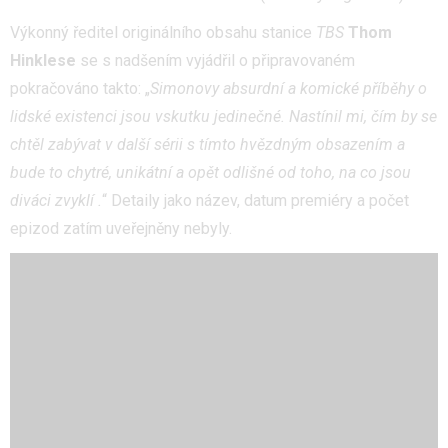
Výkonný ředitel originálního obsahu stanice
TBS
Thom
Hinklese
se s nadšením vyjádřil o připravovaném
pokračováno takto: „
Simonovy absurdní a komické příběhy o
lidské existenci jsou vskutku jedinečné. Nastínil mi, čím by se
chtěl zabývat v další sérii s tímto hvězdným obsazením a
bude to chytré, unikátní a opět odlišné od toho, na co jsou
diváci zvyklí .
“ Detaily jako název, datum premiéry a počet
epizod zatím uveřejněny nebyly.