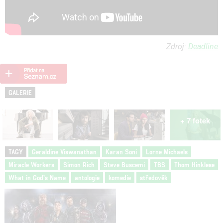
Zdroj:
Deadline
GALERIE
+ 7 fotek
TAGY
Geraldine Viswanathan
Karan Soni
Lorne Michaels
Miracle Workers
Simon Rich
Steve Buscemi
TBS
Thom Hinklese
What in God’s Name
antologie
komedie
středověk