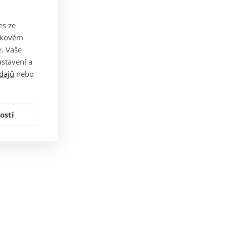
es ze
takovém
. Vaše
stavení a
dajů
nebo
ostí