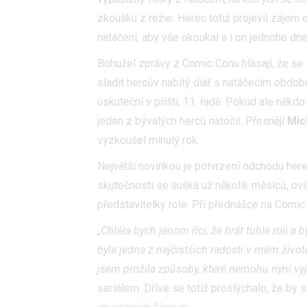
zkoušku z režie. Herec totiž projevil zájem 
natáčení, aby vše okoukal a i on jednoho dn
Bohužel zprávy z Comic Conu hlásají, že se 
sladit hercův nabitý diář s natáčecím obdob
uskuteční v příští, 11. řadě. Pokud ale něk
jeden z bývalých herců natočil. Přesněji
Mic
vyzkoušel minulý rok.
Největší novinkou je potvrzení odchodu her
skutečnosti se šušká už několik měsíců, ov
představitelky role. Při přednášce na Comic C
„Chtěla bych jenom říci, že hrát tuhle roli a 
byla jedna z nejčistších radostí v mém živo
jsem prožila způsoby, které nemohu nyní vyjá
seriálem. Dříve se totiž proslýchalo, že by