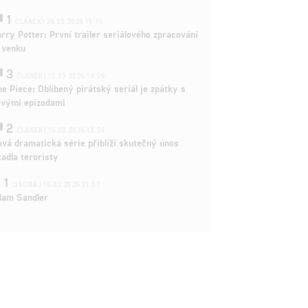
1
ČLÁNEK | 26.03.2026 15:15
rry Potter: První trailer seriálového zpracování
 venku
3
ČLÁNEK | 15.03.2026 14:56
e Piece: Oblíbený pirátský seriál je zpátky s
ovými epizodami
2
ČLÁNEK | 15.03.2026 13:24
vá dramatická série přiblíží skutečný únos
tadla teroristy
1
OSOBA | 15.02.2026 21:37
dam Sandler