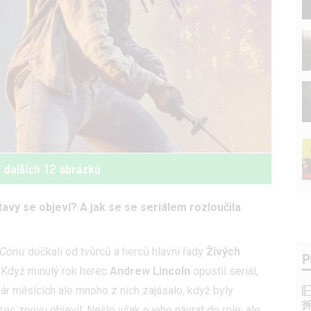
t dalších 12 obrázků
avy se objeví? A jak se se seriálem rozloučila
Conu
dočkali od tvůrců a herců hlavní řady
Živých
P
 Když minulý rok herec
Andrew Lincoln
opustil seriál,
ár měsících ale mnoho z nich zajásalo, když byly
rec znovu objevil. Nešlo však o jeho návrat do role, ale