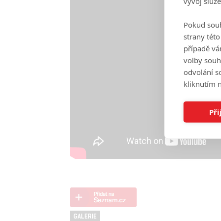
vývoj služ
Pokud souh
strany tét
případě vá
volby souh
odvolání s
kliknutím n
Při
GALERIE