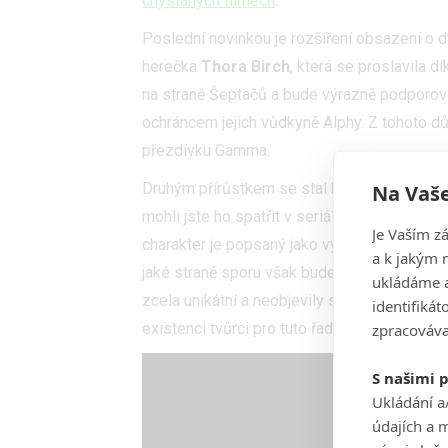
chystaných filmech
.
Poslední novinkou je rozšíření obsazení o 
herečka
Thora Birch
, která se proslavila d
na straně Šeptačů a bude výrazně podporovat
ochráncem jejich vůdkyně Alphy. Z tohoto dů
přezdívku Gamma.
Na Vaše
Druhým přírůstkem se stal herec
Kevin Car
mohli jste ho spatřit v seriálech
Snowfall
ne
Je Vaším z
charakter je popsaný jako vynalézavý přeživ
a k jakým 
jaké straně sporu však bude stát, to nevím
ukládáme a
zcela unikátní a neobjevily se v komiksové p
identifiká
zpracováva
existenci tvůrci pro tuto řadu vymysleli.
S našimi 
Ukládání a
údajích a 