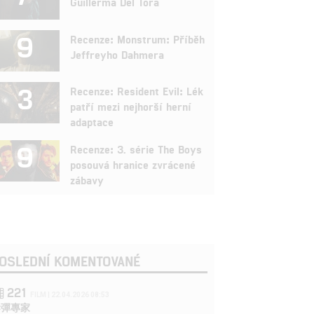
Guillerma Del Tora
9
Recenze: Monstrum: Příběh
Jeffreyho Dahmera
3
Recenze: Resident Evil: Lék
patří mezi nejhorší herní
adaptace
9
Recenze: 3. série The Boys
posouvá hranice zvrácené
zábavy
OSLEDNÍ KOMENTOVANÉ
221
FILM | 22.04.2026 08:53
拆彈專家