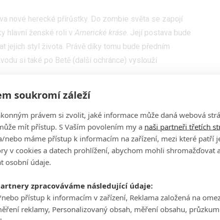
dva nové herecké přírůstky. Do zombie světa se zapojí
íky hlavní ženské roli v
Americké kráse
. Její postava bude
 jejich styl života. Právě díky tomu bude předním
vodu si také po Betě (další ochránce) vyslouží
m soukromí záleží
roll
. Ten už se tolik nabitou kariérou pyšnit nemůže, ale
bo
Lucifer.
Zde si zahraje postavu jménem Virgil, jehož
ákonným právem si zvolit, jaké informace může daná webová strá
ší apokalypsy, který se zoufale snaží vrátit domů. Na
může mít přístup. S Vaším povolením my a
naši partneři třetích s
e. Můžeme ale potvrdit, že obě popsané postavy jsou
/nebo máme přístup k informacím na zařízení, mezi které patří 
ředloze. Bude tedy zajímavé sledovat, proč si jejich
tory v cookies a datech prohlížení, abychom mohli shromažďovat 
t osobní údaje.
partnery zpracováváme následující údaje:
/nebo přístup k informacím v zařízení, Reklama založená na ome
měření reklamy, Personalizovaný obsah, měření obsahu, průzkum