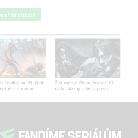
oupit do diskuze
í: Trailer na 10. řadu
Živí mrtví: První fotka z 10.
Šeptače a mnoho
řady ukazuje akci a požár