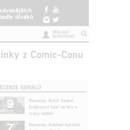
kávanějších
 podle diváků
PŘIHLÁSIT
REGISTROVAT
ovinky z Comic-Conu
ECENZE SERIÁLŮ
9
Recenze: Rytíř Sedmi
království hází na Hru o
trůny bobek
7
Recenze: Kabinet kuriozit