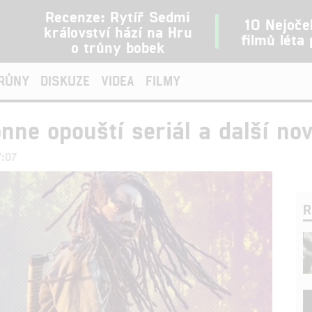
Recenze: Rytíř Sedmi
10 Nejoče
království hází na Hru
filmů léta
o trůny bobek
TRŮNY
DISKUZE
VIDEA
FILMY
onne opouští seriál a další n
7:07
R