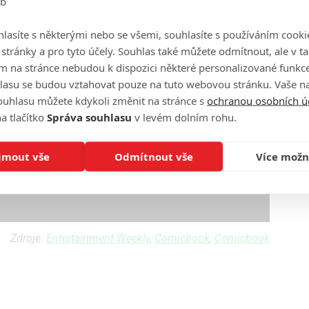
eb
lasíte s některými nebo se všemi, souhlasíte s používáním cooki
o stránky a pro tyto účely. Souhlas také můžete odmítnout, ale v 
m na stránce nebudou k dispozici některé personalizované funkce
lasu se budou vztahovat pouze na tuto webovou stránku. Vaše na
ouhlasu můžete kdykoli změnit na stránce s
ochranou osobních ú
a tlačítko
Správa souhlasu
v levém dolním rohu.
jmout vše
Odmítnout vše
Více možn
Zdroje:
Entertainment Weekly
,
Comicbook
,
Comicbook