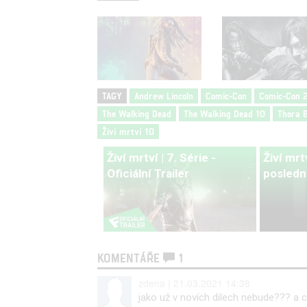
TAGY
Andrew Lincoln
Comic-Con
Comic-Con 
The Walking Dead
The Walking Dead 10
Thora B
Živí mrtví 10
Živí mrtví | 7. Série -
Živí mrt
Oficiální Trailer
posledn
KOMENTÁŘE
1
zdena | 21.03.2021 14:38
jako už v novích dilech nebude??? a 