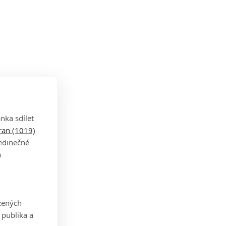
nka sdílet
tran (1019)
jedinečné
a
zených
 publika a