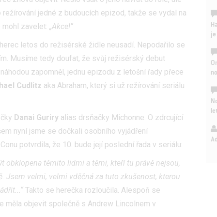
o režírování jedné z budoucích epizod, takže se vydal na
Ha
e mohl zavelet:
„Akce!“
je
herec letos do režisérské židle neusadí. Nepodařilo se
ím. Musíme tedy doufat, že svůj režisérský debut
On
do náhodou zapomněl, jednu epizodu z letošní řady přece
n
hael Cudlitz
aka Abraham, který si už režírování seriálu
No
le
ečky
Danai Guriry
alias drsňačky Michonne. O zdrcující
šem nyní jsme se dočkali osobního vyjádření
A
onu potvrdila, že 10. bude její poslední řada v seriálu:
být obklopena těmito lidmi a těmi, kteří tu právě nejsou,
tě. Jsem velmi, velmi vděčná za tuto zkušenost, kterou
dřit..
.“
Takto se herečka rozloučila. Alespoň se
 se měla objevit společně s Andrew Lincolnem v