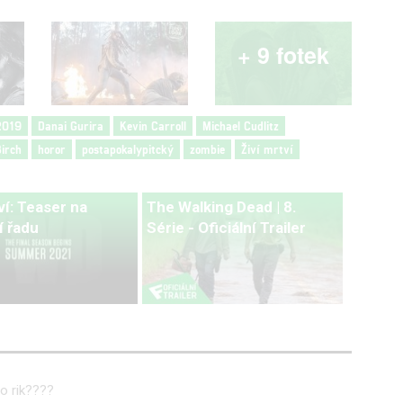
+ 9 fotek
2019
Danai Gurira
Kevin Carroll
Michael Cudlitz
irch
horor
postapokalypitcký
zombie
Živí mrtví
ví: Teaser na
The Walking Dead | 8.
í řadu
Série - Oficiální Trailer
co rik????