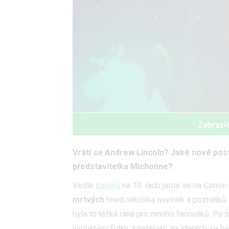
Zobrazi
Vrátí se Andrew Lincoln? Jaké nové post
představitelka Michonne?
Vedle
traileru
na 10. řadu jsme se na
Comic-
mrtvých
hned několika novinek a poznatků.
byla to těžká rána pro mnoho fanoušků. Po p
vypuštěny fotky z natáčení, na kterých se he