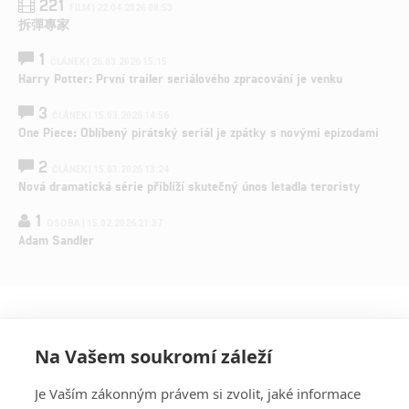
221
FILM | 22.04.2026 08:53
拆彈專家
1
ČLÁNEK | 26.03.2026 15:15
Harry Potter: První trailer seriálového zpracování je venku
3
ČLÁNEK | 15.03.2026 14:56
One Piece: Oblíbený pirátský seriál je zpátky s novými epizodami
2
ČLÁNEK | 15.03.2026 13:24
Nová dramatická série přiblíží skutečný únos letadla teroristy
1
OSOBA | 15.02.2026 21:37
Adam Sandler
Na Vašem soukromí záleží
Je Vaším zákonným právem si zvolit, jaké informace