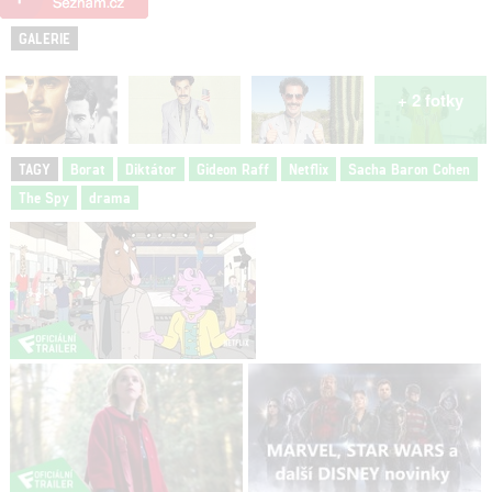
GALERIE
+ 2 fotky
TAGY
Borat
Diktátor
Gideon Raff
Netflix
Sacha Baron Cohen
The Spy
drama