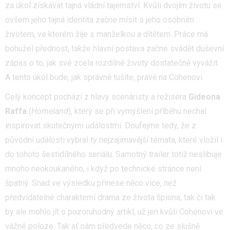
za úkol získávat tajná vládní tajemství. Kvůli dvojím životu se
ovšem jeho tajná identita začne mísit s jeho osobním
životem, ve kterém žije s manželkou a dítětem. Práce má
bohužel přednost, takže hlavní postava začne svádět duševní
zápas o to, jak své zcela rozdílné životy dostatečně vyvážit.
A tento úkol bude, jak správně tušíte, právě na Cohenovi.
Celý koncept pochází z hlavy scenáristy a režiséra
Gideona
Raffa
(
Homeland
), který se při vymýšlení příběhu nechal
inspirovat skutečnými událostmi. Doufejme tedy, že z
původní události vybral ty nejzajímavější témata, které vložil i
do tohoto šestidílného seriálu. Samotný trailer totiž neslibuje
mnoho neokoukaného, i když po technické stránce není
špatný. Snad ve výsledku přinese něco více, než
předvídatelné charakterní drama ze života špiona, tak či tak
by ale mohlo jít o pozoruhodný artikl, už jen kvůli Cohenovi ve
vážné poloze. Tak ať nám předvede něco, co ze slušně