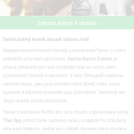
Zobrazit dalších 5 obrázků
Světoznámý komik nasadí vážnou tvář.
Magnet na kontroverzní témata a komiediální herec s velmi
unikátním smyslem pro humor,
Sacha Baron Cohen
, je
známý předeším pro své výstřední role ve svých, ehm,
výstředních filmech a seriálech. V jeho filmografii najdeme
satirické kusy, jako jsou
Diktátor
nebo
Borat
, nebo zcela
vyšinuté a bláznivé komedie typu
Grimsby
ho. Tentokrát ale
zkusí ukázat zcela vážnou tvář.
Herce zrekrutoval
Netflix
pro svůj dlouho připravovaný seriál
The Spy
, jehož trailer nedávno vyšel, a najdete ho přiložený
níže pod článkem. Jedná se o příběh špinona, který dostane