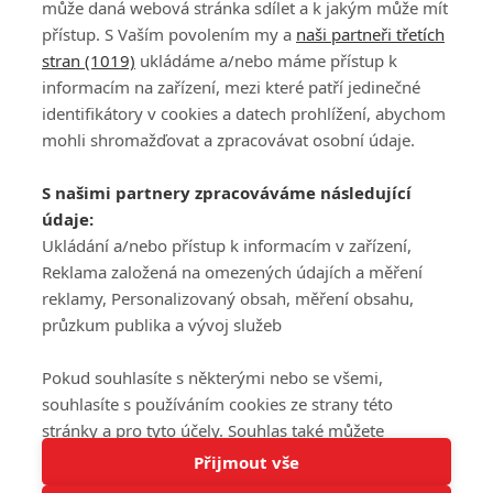
může daná webová stránka sdílet a k jakým může mít
přístup. S Vaším povolením my a
naši partneři třetích
stran (1019)
ukládáme a/nebo máme přístup k
informacím na zařízení, mezi které patří jedinečné
DISKUZE
PŘIHLÁSIT
identifikátory v cookies a datech prohlížení, abychom
REGISTROVAT
mohli shromažďovat a zpracovávat osobní údaje.
Šéfredaktorkou webu je
Petr Slavík
, e-mail
serialy@fandimefilmu.cz
S našimi partnery zpracováváme následující
údaje:
Máte-li zájem o inzerci na našem webu napište nám na e-mail
studio@koncal.com
Ukládání a/nebo přístup k informacím v zařízení,
Reklama založená na omezených údajích a měření
Ochrana osobních údajů
|
Zásady používání cookies
|
Pravidla webu
|
reklamy, Personalizovaný obsah, měření obsahu,
Upravit nastavení soukromí
průzkum publika a vývoj služeb
Pokud souhlasíte s některými nebo se všemi,
souhlasíte s používáním cookies ze strany této
stránky a pro tyto účely. Souhlas také můžete
Tato stránka používá soubory cookies.
odmítnout, ale v takovém případě vám na stránce
Přijmout vše
© 2016 – 2026 FandimeSerialum.cz / All rights reserved /
Více informací
nebudou k dispozici některé personalizované funkce.