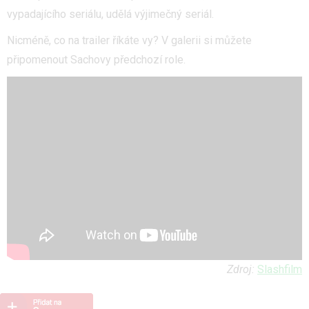
vypadajícího seriálu, udělá výjimečný seriál.
Nicméně, co na trailer říkáte vy? V galerii si můžete
připomenout Sachovy předchozí role.
Zdroj:
Slashfilm