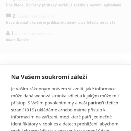
One Piece: Oblíbený pirátský seriál je zpátky s novými epizodami
2
ČLÁNEK | 15.03.2026 13:24
Nová dramatická série přiblíží skutečný únos letadla teroristy
1
OSOBA | 15.02.2026 21:37
Adam Sandler
Na Vašem soukromí záleží
Je Vaším zákonným právem si zvolit, jaké informace
může daná webová stránka sdílet a k jakým může mít
přístup. S Vaším povolením my a
naši partneři třetích
stran (1019)
ukládáme a/nebo máme přístup k
informacím na zařízení, mezi které patří jedinečné
DISKUZE
PŘIHLÁSIT
identifikátory v cookies a datech prohlížení, abychom
REGISTROVAT
mohli shromažďovat a zpracovávat osobní údaje.