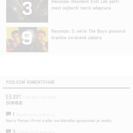
3
Recenze: Resident Evil: Lék patří
mezi nejhorší herní adaptace
9
Recenze: 3. série The Boys posouvá
hranice zvrácené zábavy
POSLEDNÍ KOMENTOVANÉ
221
FILM | 22.04.2026 08:53
拆彈專家
1
ČLÁNEK | 26.03.2026 15:15
Harry Potter: První trailer seriálového zpracování je venku
3
ČLÁNEK | 15.03.2026 14:56