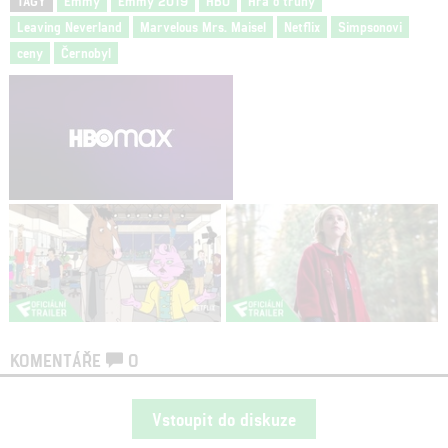
TAGY
Emmy
Emmy 2019
HBO
Hra o trůny
Leaving Neverland
Marvelous Mrs. Maisel
Netflix
Simpsonovi
ceny
Černobyl
KOMENTÁŘE
0
Vstoupit do diskuze