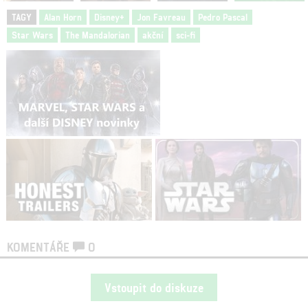
TAGY
Alan Horn
Disney+
Jon Favreau
Pedro Pascal
Star Wars
The Mandalorian
akční
sci-fi
KOMENTÁŘE
0
Vstoupit do diskuze