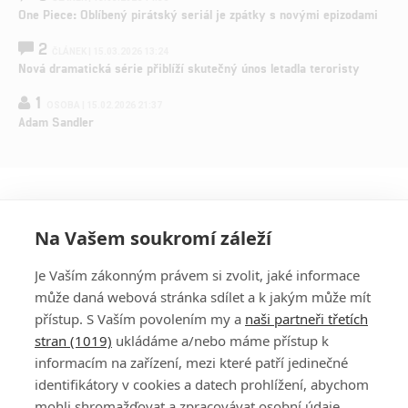
One Piece: Oblíbený pirátský seriál je zpátky s novými epizodami
2
ČLÁNEK | 15.03.2026 13:24
Nová dramatická série přiblíží skutečný únos letadla teroristy
1
OSOBA | 15.02.2026 21:37
Adam Sandler
Na Vašem soukromí záleží
Je Vaším zákonným právem si zvolit, jaké informace
může daná webová stránka sdílet a k jakým může mít
přístup. S Vaším povolením my a
naši partneři třetích
stran (1019)
ukládáme a/nebo máme přístup k
informacím na zařízení, mezi které patří jedinečné
DISKUZE
PŘIHLÁSIT
identifikátory v cookies a datech prohlížení, abychom
REGISTROVAT
mohli shromažďovat a zpracovávat osobní údaje.