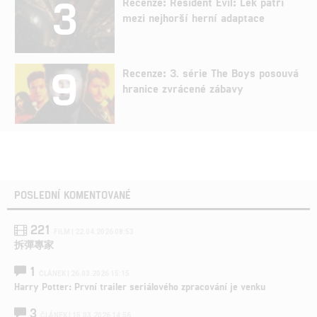
3
Recenze: Resident Evil: Lék patří
mezi nejhorší herní adaptace
9
Recenze: 3. série The Boys posouvá
hranice zvrácené zábavy
POSLEDNÍ KOMENTOVANÉ
221
FILM | 22.04.2026 08:53
拆彈專家
1
ČLÁNEK | 26.03.2026 15:15
Harry Potter: První trailer seriálového zpracování je venku
3
ČLÁNEK | 15.03.2026 14:56