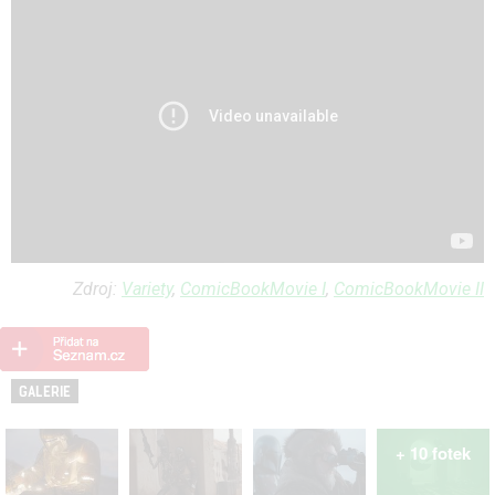
Zdroj:
Variety
,
ComicBookMovie I
,
ComicBookMovie II
GALERIE
+ 10 fotek