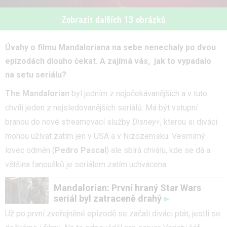
Zobrazit dalších 13 obrázků
Úvahy o filmu Mandaloriana na sebe nenechaly po dvou
epizodách dlouho čekat. A zajímá vás, jak to vypadalo
na setu seriálu?
The Mandalorian
byl jedním z nejočekávanějších a v tuto
chvíli jeden z nejsledovanějších seriálů. Má být vstupní
branou do nové streamovací služby
Disney+
, kterou si diváci
mohou užívat zatím jen v USA a v Nizozemsku. Vesmírný
lovec odměn (
Pedro Pascal
) ale sbírá chválu, kde se dá a
většina fanoušků je seriálem zatím uchvácena.
Mandalorian: První hraný Star Wars
seriál byl zatraceně drahý
Už po první zveřejněné epizodě se začali diváci ptát, jestli se