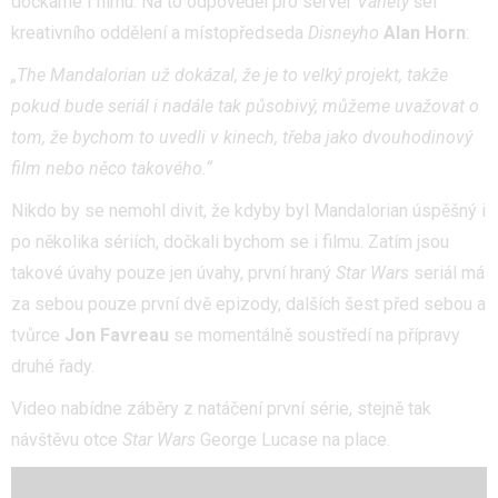
dočkáme i filmu. Na to odpověděl pro server
Variety
šéf
kreativního oddělení a místopředseda
Disneyho
Alan Horn
:
„The Mandalorian už dokázal, že je to velký projekt, takže
pokud bude seriál i nadále tak působivý, můžeme uvažovat o
tom, že bychom to uvedli v kinech, třeba jako dvouhodinový
film nebo něco takového.“
Nikdo by se nemohl divit, že kdyby byl Mandalorian úspěšný i
po několika sériích, dočkali bychom se i filmu. Zatím jsou
takové úvahy pouze jen úvahy, první hraný
Star Wars
seriál má
za sebou pouze první dvě epizody, dalších šest před sebou a
tvůrce
Jon Favreau
se momentálně soustředí na přípravy
druhé řady.
Video nabídne záběry z natáčení první série, stejně tak
návštěvu otce
Star Wars
George Lucase na place.