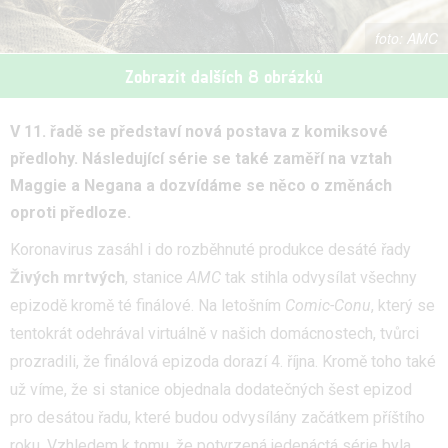
AMC
Zobrazit dalších 8 obrázků
V 11. řadě se představí nová postava z komiksové
předlohy. Následující série se také zaměří na vztah
Maggie a Negana a dozvídáme se něco o změnách
oproti předloze.
Koronavirus zasáhl i do rozběhnuté produkce desáté řady
Živých mrtvých
, stanice
AMC
tak stihla odvysílat všechny
epizodě kromě té finálové. Na letošním
Comic-Conu
, který se
tentokrát odehrával virtuálně v našich domácnostech, tvůrci
prozradili, že finálová epizoda dorazí 4. října. Kromě toho také
už víme, že si stanice objednala dodatečných šest epizod
pro desátou řadu, které budou odvysílány začátkem příštího
roku. Vzhledem k tomu, že potvrzená jedenáctá série byla