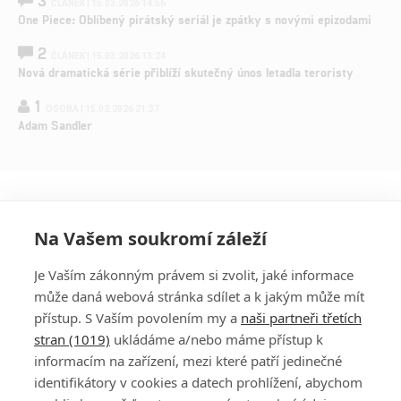
ČLÁNEK | 15.03.2026 14:56
One Piece: Oblíbený pirátský seriál je zpátky s novými epizodami
2
ČLÁNEK | 15.03.2026 13:24
Nová dramatická série přiblíží skutečný únos letadla teroristy
1
OSOBA | 15.02.2026 21:37
Adam Sandler
Na Vašem soukromí záleží
Je Vaším zákonným právem si zvolit, jaké informace
může daná webová stránka sdílet a k jakým může mít
přístup. S Vaším povolením my a
naši partneři třetích
stran (1019)
ukládáme a/nebo máme přístup k
informacím na zařízení, mezi které patří jedinečné
DISKUZE
PŘIHLÁSIT
identifikátory v cookies a datech prohlížení, abychom
REGISTROVAT