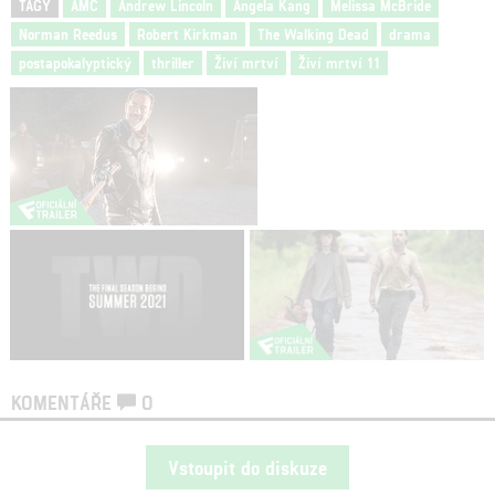
TAGY
AMC
Andrew Lincoln
Angela Kang
Melissa McBride
Norman Reedus
Robert Kirkman
The Walking Dead
drama
postapokalyptický
thriller
Živí mrtví
Živí mrtví 11
KOMENTÁŘE
0
Vstoupit do diskuze