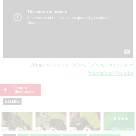
Zdroje:
Screenrant
,
TVLine
,
Collider
,
Comic-Con –
International/Youtube
GALERIE
+ 5 fotek