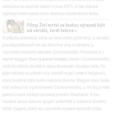
odložena na neurčité datum v roce 2021, si tak stanice
zajišťuje kratší pauzu mezi desátou a jedenáctou řadou.
Filmy Živí mrtví se budou výrazně lišit
od seriálů, tvrdí tvůrce
O příběhu jedenácté série se toho zatím příliš neví, s největší
pravděpodobností se ale dozvíme více o záhadné a
rozvinuté komunitě nazvané Commonwelth. Potvrzený je i
návrat Maggie Rhee (
Lauren Cohan
), která v Commonwelthu
strávila většinu deváté a celou dosavadní desátou řadu. Po
jejím návratu se příběh více zaměří na její vztah k Neganovi,
který brutálně zabil jejího manžela Glenna. Maggie navíc bude
hrát velkou roli v představení Commonwelthu, s tím by jí měla
pomoci nová stěžejní postava jménem Stephanie. S tou
navázal skrze rádiové spojení přátelský a relativně důvěrný
vztah Eugene, který se v poslední vydané epizodě vydal