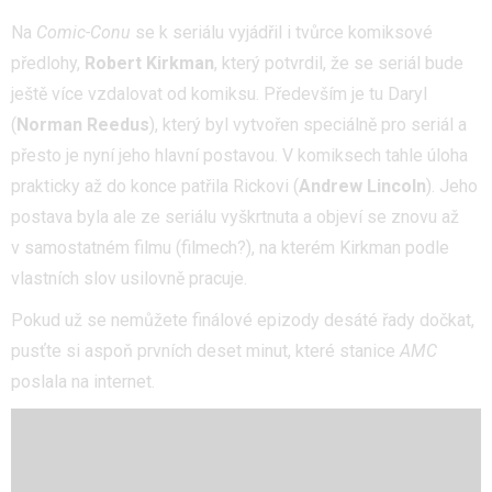
Na
Comic-Conu
se k seriálu vyjádřil i tvůrce komiksové
předlohy,
Robert Kirkman
, který potvrdil, že se seriál bude
ještě více vzdalovat od komiksu. Především je tu Daryl
(
Norman Reedus
), který byl vytvořen speciálně pro seriál a
přesto je nyní jeho hlavní postavou. V komiksech tahle úloha
prakticky až do konce patřila Rickovi (
Andrew
Lincoln
). Jeho
postava byla ale ze seriálu vyškrtnuta a objeví se znovu až
v samostatném filmu (filmech?), na kterém Kirkman podle
vlastních slov usilovně pracuje.
Pokud už se nemůžete finálové epizody desáté řady dočkat,
pusťte si aspoň prvních deset minut, které stanice
AMC
poslala na internet.