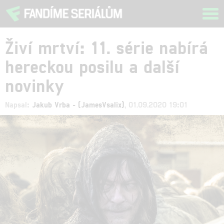
Tog
navi
Živí mrtví: 11. série nabírá
hereckou posilu a další
novinky
Napsal:
Jakub Vrba - (JamesVsalix)
, 01.09.2020 19:01