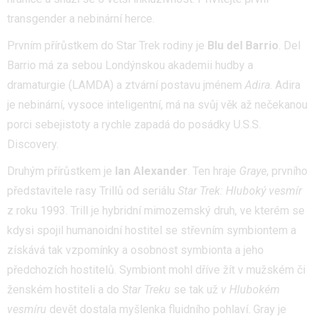
transgender a nebinární herce.
Prvním přírůstkem do Star Trek rodiny je
Blu del Barrio
. Del
Barrio má za sebou Londýnskou akademii hudby a
dramaturgie (LAMDA) a ztvární postavu jménem
Adira
. Adira
je nebinární, vysoce inteligentní, má na svůj věk až nečekanou
porci sebejistoty a rychle zapadá do posádky U.S.S.
Discovery.
Druhým přírůstkem je
Ian Alexander
. Ten hraje
Graye
, prvního
představitele rasy Trillů od seriálu
Star Trek: Hluboký vesmír
z roku 1993. Trill je hybridní mimozemský druh, ve kterém se
kdysi spojil humanoidní hostitel se střevním symbiontem a
získává tak vzpomínky a osobnost symbionta a jeho
předchozích hostitelů. Symbiont mohl dříve žít v mužském či
ženském hostiteli a do
Star Treku
se tak už
v Hlubokém
vesmíru
devět dostala myšlenka fluidního pohlaví. Gray je