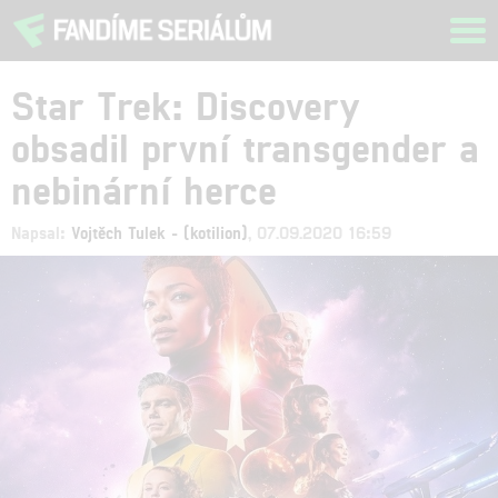
Tog
navi
Star Trek: Discovery
obsadil první transgender a
nebinární herce
Napsal:
Vojtěch Tulek - (kotilion)
, 07.09.2020 16:59