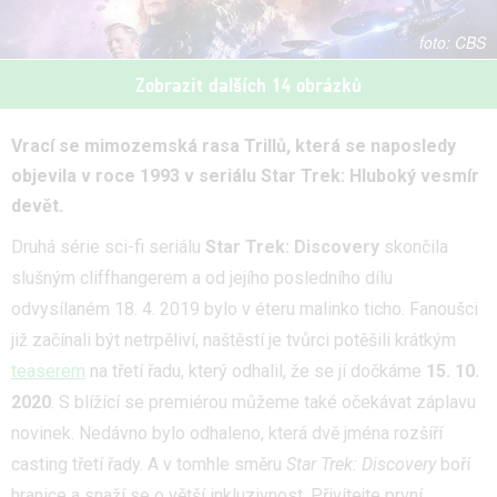
CBS
Zobrazit dalších 14 obrázků
Vrací se mimozemská rasa Trillů, která se naposledy
objevila v roce 1993 v seriálu Star Trek: Hluboký vesmír
devět.
Druhá série sci-fi seriálu
Star Trek: Discovery
skončila
slušným cliffhangerem a od jejího posledního dílu
odvysílaném 18. 4. 2019 bylo v éteru malinko ticho. Fanoušci
již začínali být netrpěliví, naštěstí je tvůrci potěšili krátkým
teaserem
na třetí řadu, který odhalil, že se jí dočkáme
15. 10.
2020
. S blížící se premiérou můžeme také očekávat záplavu
novinek. Nedávno bylo odhaleno, která dvě jména rozšíří
casting třetí řady. A v tomhle směru
Star Trek: Discovery
boří
hranice a snaží se o větší inkluzivnost. Přivítejte první