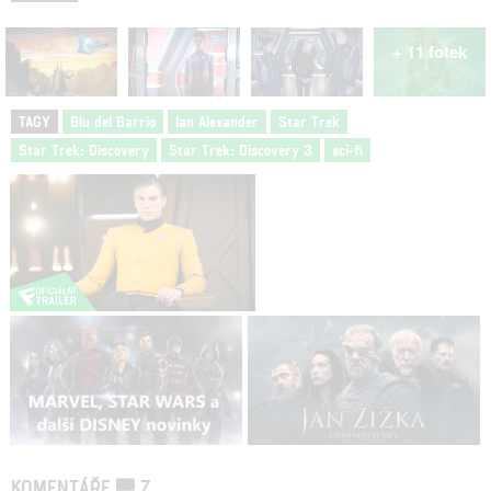
+ 11 fotek
TAGY
Blu del Barrio
Ian Alexander
Star Trek
Star Trek: Discovery
Star Trek: Discovery 3
sci-fi
KOMENTÁŘE
7