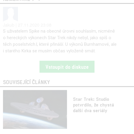
Jakub | 27.11.2020 23:08
S uživatelem Spike na obecné úrovni souhlasím, nicméně
o hereckých výkonech Star Trek nikdy nebyl, jako spíš o
těch poselstvích.l, které přináší. U výkonů Burnhamové, ale
i starého Kirka se musím občas vyloženě smát.
Vstoupit do diskuze
SOUVISEJÍCÍ ČLÁNKY
Star Trek: Studio
potvrdilo, že chystá
další dva seriály