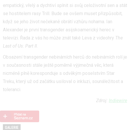
empatický, vřelý a dychtiví splnit si svůj celoživotní sen a stát
se hostitelem rasy Trill. Bude se ovšem muset přizpůsobit,
když se jeho život nečekaně obrátí vzhůru nohama. Ian
Alexander je první transgender asijskoamerický herec v
televizi. Řada z vás ho může znát také Leva z videohry
The
Last of Us: Part II
.
Obsazení transgender nebinárních herců do nebinárních rolí je
v současnosti stále ještě poměrně výjimečná věc, která
nicméně plně koresponduje s odvěkým poselstvím Star
Treku, který už od začátku usiloval o inkluzi, sounáležitost a
toleranci.
Zdroj:
Indiewire
GALERIE