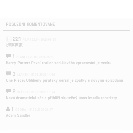
POSLEDNÍ KOMENTOVANÉ
221
FILM | 22.04.2026 08:53
拆彈專家
1
ČLÁNEK | 26.03.2026 15:15
Harry Potter: První trailer seriálového zpracování je venku
3
ČLÁNEK | 15.03.2026 14:56
One Piece: Oblíbený pirátský seriál je zpátky s novými epizodami
2
ČLÁNEK | 15.03.2026 13:24
Nová dramatická série přiblíží skutečný únos letadla teroristy
1
OSOBA | 15.02.2026 21:37
Adam Sandler