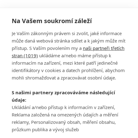
Na Vašem soukromí záleží
Je Vaším zákonným právem si zvolit, jaké informace
může daná webová stránka sdílet a k jakým může mít
přístup. S Vaším povolením my a
naši partneři třetích
stran (1019)
ukládáme a/nebo máme přístup k
informacím na zařízení, mezi které patří jedinečné
DISKUZE
PŘIHLÁSIT
identifikátory v cookies a datech prohlížení, abychom
REGISTROVAT
mohli shromažďovat a zpracovávat osobní údaje.
Šéfredaktorkou webu je
Petr Slavík
, e-mail
serialy@fandimefilmu.cz
S našimi partnery zpracováváme následující
údaje:
Máte-li zájem o inzerci na našem webu napište nám na e-mail
studio@koncal.com
Ukládání a/nebo přístup k informacím v zařízení,
Reklama založená na omezených údajích a měření
Ochrana osobních údajů
|
Zásady používání cookies
|
Pravidla webu
|
reklamy, Personalizovaný obsah, měření obsahu,
Upravit nastavení soukromí
průzkum publika a vývoj služeb