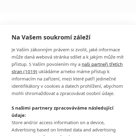
Na Vašem soukromí záleží
Je Vaším zákonným právem si zvolit, jaké informace
může daná webová stránka sdílet a k jakým může mít
přístup. S Vaším povolením my a
naši partneři třetích
stran (1019)
ukládáme a/nebo máme přístup k
informacím na zařízení, mezi které patří jedinečné
DISKUZE
PŘIHLÁSIT
identifikátory v cookies a datech prohlížení, abychom
REGISTROVAT
mohli shromažďovat a zpracovávat osobní údaje.
Šéfredaktorkou webu je
Petr Slavík
, e-mail
serialy@fandimefilmu.cz
S našimi partnery zpracováváme následující
údaje:
Máte-li zájem o inzerci na našem webu napište nám na e-mail
studio@koncal.com
Store and/or access information on a device,
Advertising based on limited data and advertising
Ochrana osobních údajů
|
Zásady používání cookies
|
Pravidla webu
|