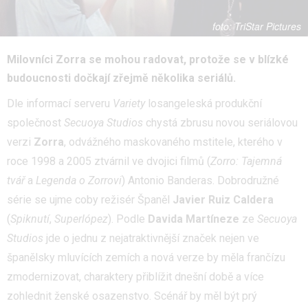
TriStar Pictures
Milovníci Zorra se mohou radovat, protože se v blízké
budoucnosti dočkají zřejmě několika seriálů.
Dle informací serveru
Variety
losangeleská produkční
společnost
Secuoya Studios
chystá zbrusu novou seriálovou
verzi
Zorra
, odvážného maskovaného mstitele, kterého v
roce 1998 a 2005 ztvárnil ve dvojici filmů (
Zorro: Tajemná
tvář
a
Legenda o Zorrovi
) Antonio Banderas. Dobrodružné
série se ujme coby režisér Španěl
Javier Ruiz Caldera
(
Spiknutí
,
Superlópez
). Podle
Davida Martíneze
ze
Secuoya
Studios
jde o jednu z nejatraktivnější značek nejen ve
španělsky mluvících zemích a nová verze by měla frančízu
zmodernizovat, charaktery přiblížit dnešní době a více
zohlednit ženské osazenstvo. Scénář by měl být prý