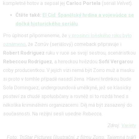
kompletně hotov a sepsal jej
Carlos Portela
(seriál
Velvet
).
Čtěte také:
El Cid: Španělský hrdina a vojevůdce se
dočká historického seriálu
Pro úplnost připomeneme, že
v prosinci loňského roku bylo
oznámeno
, že Zorrův (seriálový) comeback připravuje i
Robert Rodriguez
ruku v ruce se svojí sestrou, scenáristkou
Rebeccou Rodriguez
, a hereckou hvězdou
Sofií Vergarou
coby producentkou. V jejich vizi nemá být Zorro muž a masku
si proto v tomhle případě nasadí žena. Hlavní hrdinkou bude
Sola Dominguez, undergroundová umělkyně, jež se klasicky
postaví za chudé spoluobčany a rovněž si to rozdá hned s
několika kriminálními organizacemi. Děj má být zasazený do
současnosti. Na režijní sesli usedne Rebecca.
Zdroj:
Variety
Foto: TriStar Pictures (ilustrační, z filmu Zorro: Tajemná tvář)