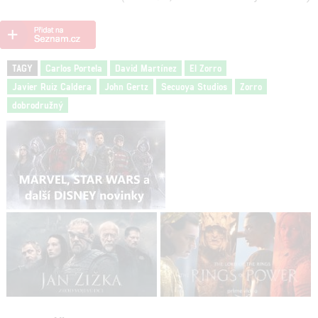
TAGY
Carlos Portela
David Martínez
El Zorro
Javier Ruiz Caldera
John Gertz
Secuoya Studios
Zorro
dobrodružný