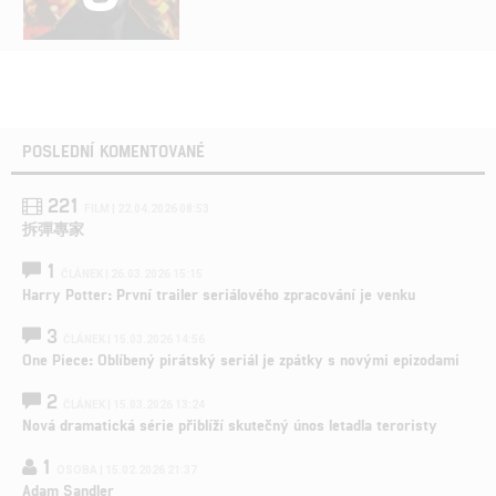
POSLEDNÍ KOMENTOVANÉ
221
FILM | 22.04.2026 08:53
拆彈專家
1
ČLÁNEK | 26.03.2026 15:15
Harry Potter: První trailer seriálového zpracování je venku
3
ČLÁNEK | 15.03.2026 14:56
One Piece: Oblíbený pirátský seriál je zpátky s novými epizodami
2
ČLÁNEK | 15.03.2026 13:24
Nová dramatická série přiblíží skutečný únos letadla teroristy
1
OSOBA | 15.02.2026 21:37
Adam Sandler