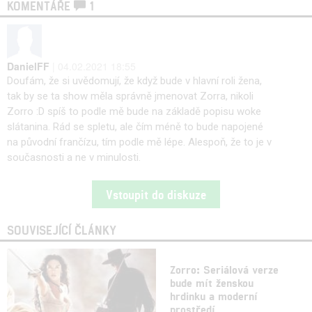
KOMENTÁŘE
1
DanielFF
| 04.02.2021 18:55
Doufám, že si uvědomují, že když bude v hlavní roli žena,
tak by se ta show měla správně jmenovat Zorra, nikoli
Zorro :D spíš to podle mě bude na základě popisu woke
slátanina. Rád se spletu, ale čím méně to bude napojené
na původní frančízu, tím podle mě lépe. Alespoň, že to je v
současnosti a ne v minulosti.
Vstoupit do diskuze
SOUVISEJÍCÍ ČLÁNKY
Zorro: Seriálová verze
bude mít ženskou
hrdinku a moderní
prostředí