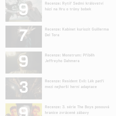
9
Recenze: Rytíř Sedmi království
hází na Hru o trůny bobek
7
Recenze: Kabinet kuriozit Guillerma
Del Tora
9
Recenze: Monstrum: Příběh
Jeffreyho Dahmera
3
Recenze: Resident Evil: Lék patří
mezi nejhorší herní adaptace
9
Recenze: 3. série The Boys posouvá
hranice zvrácené zábavy