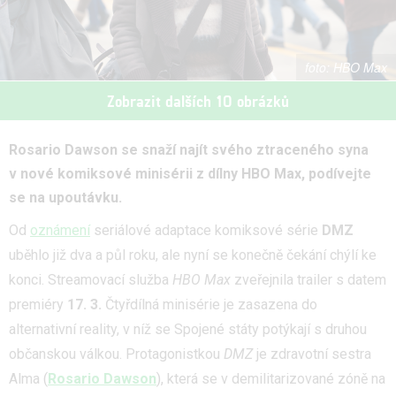
HBO Max
Zobrazit dalších 10 obrázků
Rosario Dawson se snaží najít svého ztraceného syna
v nové komiksové minisérii z dílny HBO Max, podívejte
se na upoutávku.
Od
oznámení
seriálové adaptace komiksové série
DMZ
uběhlo již dva a půl roku, ale nyní se konečně čekání chýlí ke
konci. Streamovací služba
HBO Max
zveřejnila trailer s datem
premiéry
17. 3.
Čtyřdílná minisérie je zasazena do
alternativní reality, v níž se Spojené státy potýkají s druhou
občanskou válkou. Protagonistkou
DMZ
je zdravotní sestra
Alma (
Rosario Dawson
), která se v demilitarizované zóně na