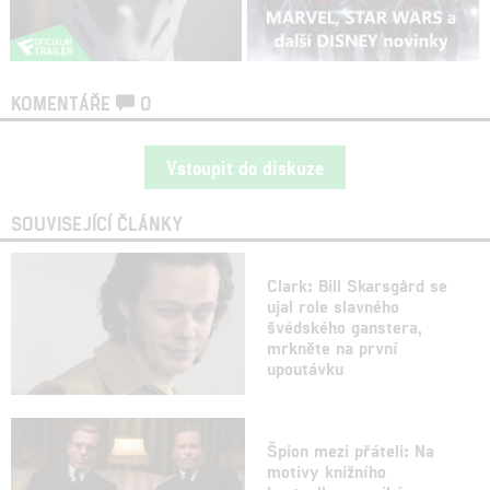
KOMENTÁŘE
0
Vstoupit do diskuze
SOUVISEJÍCÍ ČLÁNKY
Clark: Bill Skarsgård se
ujal role slavného
švédského ganstera,
mrkněte na první
upoutávku
Špion mezi přáteli: Na
motivy knižního