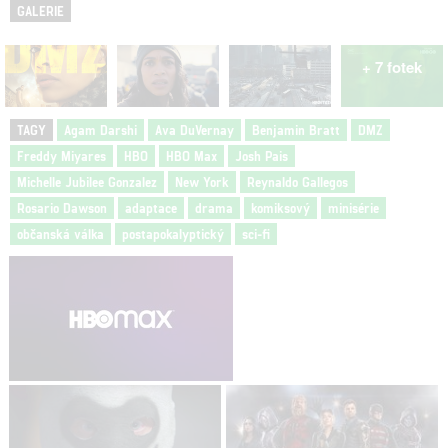
GALERIE
+ 7 fotek
TAGY
Agam Darshi
Ava DuVernay
Benjamin Bratt
DMZ
Freddy Miyares
HBO
HBO Max
Josh Pais
Michelle Jubilee Gonzalez
New York
Reynaldo Gallegos
Rosario Dawson
adaptace
drama
komiksový
minisérie
občanská válka
postapokalyptický
sci-fi