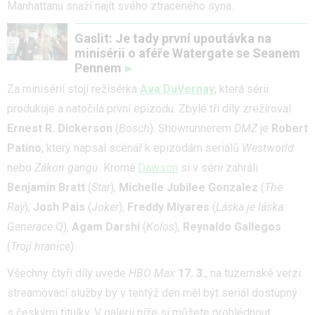
Manhattanu snaží najít svého ztraceného syna.
Gaslit: Je tady první upoutávka na
minisérii o aféře Watergate se Seanem
Pennem
Za minisérií stojí režisérka
Ava DuVernay
, která sérii
produkuje a natočila první epizodu. Zbylé tři díly zrežíroval
Ernest R. Dickerson
(
Bosch
). Showrunnerem
DMZ
je
Robert
Patino
, který napsal scénář k epizodám seriálů
Westworld
nebo
Zákon gangu
. Kromě
Dawson
si v sérii zahráli
Benjamin Bratt
(
Star
),
Michelle
Jubilee Gonzalez
(
The
Ray
),
Josh Pais
(
Joker
),
Freddy Miyares
(
Láska je láska:
Generace Q
),
Agam Darshi
(
Kolos
),
Reynaldo Gallegos
(
Trojí hranice
).
Všechny čtyři díly uvede
HBO Max
17. 3.
, na tuzemské verzi
streamovací služby by v tentýž den měl být seriál dostupný
s českými titulky. V galerii níže si můžete prohlédnout