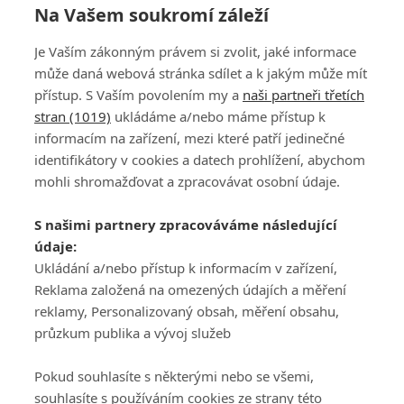
Na Vašem soukromí záleží
Je Vaším zákonným právem si zvolit, jaké informace
může daná webová stránka sdílet a k jakým může mít
přístup. S Vaším povolením my a
naši partneři třetích
stran (1019)
ukládáme a/nebo máme přístup k
informacím na zařízení, mezi které patří jedinečné
DISKUZE
PŘIHLÁSIT
identifikátory v cookies a datech prohlížení, abychom
REGISTROVAT
mohli shromažďovat a zpracovávat osobní údaje.
Šéfredaktorkou webu je
Petr Slavík
, e-mail
serialy@fandimefilmu.cz
S našimi partnery zpracováváme následující
údaje:
Máte-li zájem o inzerci na našem webu napište nám na e-mail
studio@koncal.com
Ukládání a/nebo přístup k informacím v zařízení,
Reklama založená na omezených údajích a měření
Ochrana osobních údajů
|
Zásady používání cookies
|
Pravidla webu
|
reklamy, Personalizovaný obsah, měření obsahu,
Upravit nastavení soukromí
průzkum publika a vývoj služeb
Pokud souhlasíte s některými nebo se všemi,
souhlasíte s používáním cookies ze strany této