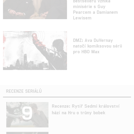
bestselleru vzniká
minisérie s Guy
Pearcem a Damianem
Lewisem
DMZ: Ava DuVernay
natočí komiksovou sérii
pro HBO Max
RECENZE SERIÁLŮ
9
Recenze: Rytíř Sedmi království
hází na Hru o trůny bobek