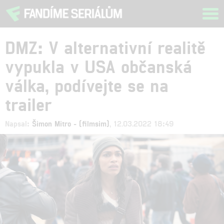
Tog
navi
DMZ: V alternativní realitě
vypukla v USA občanská
válka, podívejte se na
trailer
Napsal:
Šimon Mitro - (filmsim)
, 12.03.2022 18:49