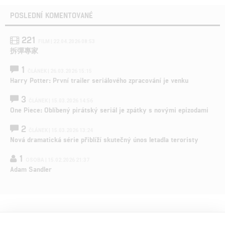
POSLEDNÍ KOMENTOVANÉ
221
FILM | 22.04.2026 08:53
拆彈專家
1
ČLÁNEK | 26.03.2026 15:15
Harry Potter: První trailer seriálového zpracování je venku
3
ČLÁNEK | 15.03.2026 14:56
One Piece: Oblíbený pirátský seriál je zpátky s novými epizodami
2
ČLÁNEK | 15.03.2026 13:24
Nová dramatická série přiblíží skutečný únos letadla teroristy
1
OSOBA | 15.02.2026 21:37
Adam Sandler