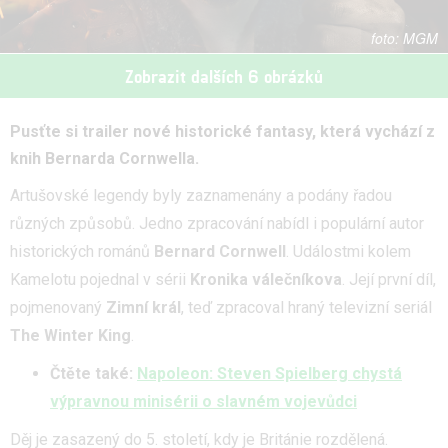
MGM
Zobrazit dalších 6 obrázků
Pusťte si trailer nové historické fantasy, která vychází z
knih Bernarda Cornwella.
Artušovské legendy byly zaznamenány a podány řadou
různých způsobů. Jedno zpracování nabídl i populární autor
historických románů
Bernard Cornwell
. Událostmi kolem
Kamelotu pojednal v sérii
Kronika válečníkova
. Její první díl,
pojmenovaný
Zimní král
, teď zpracoval hraný televizní seriál
The Winter King
.
Čtěte také:
Napoleon: Steven Spielberg chystá
výpravnou minisérii o slavném vojevůdci
Děj je zasazený do 5. století, kdy je Británie rozdělená.