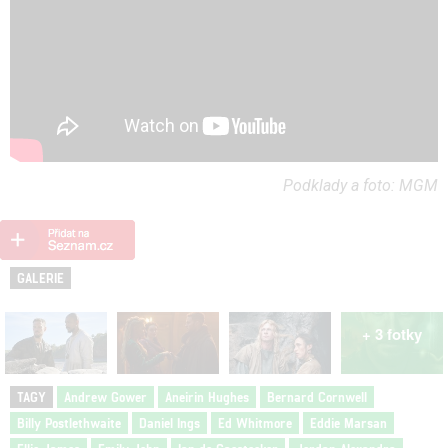
Podklady a foto: MGM
GALERIE
+ 3 fotky
TAGY
Andrew Gower
Aneirin Hughes
Bernard Cornwell
Billy Postlethwaite
Daniel Ings
Ed Whitmore
Eddie Marsan