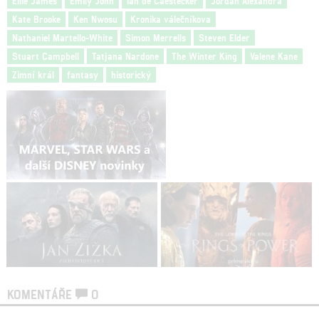
Ellie James
Emily John
Ian de Caestecker
Jordan Alexandra
Kate Brooke
Ken Nwosu
Kronika válečníkova
Nathaniel Martello-White
Simon Merrells
Steven Elder
Stuart Campbell
Tatjana Nardone
The Winter King
Valene Kane
Zimní král
fantasy
historický
KOMENTÁŘE
0