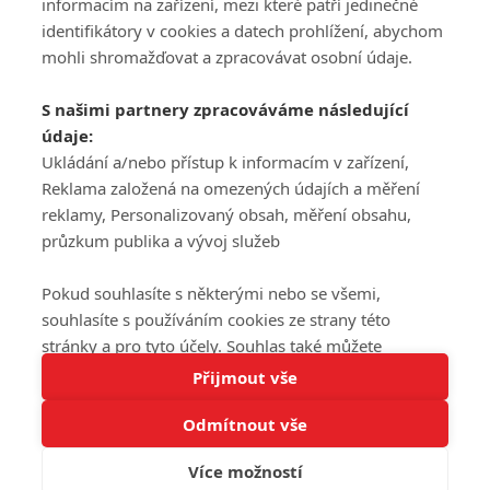
informacím na zařízení, mezi které patří jedinečné
DISKUZE
PŘIHLÁSIT
identifikátory v cookies a datech prohlížení, abychom
REGISTROVAT
mohli shromažďovat a zpracovávat osobní údaje.
Šéfredaktorkou webu je
Petr Slavík
, e-mail
serialy@fandimefilmu.cz
S našimi partnery zpracováváme následující
údaje:
Máte-li zájem o inzerci na našem webu napište nám na e-mail
studio@koncal.com
Ukládání a/nebo přístup k informacím v zařízení,
Reklama založená na omezených údajích a měření
Ochrana osobních údajů
|
Zásady používání cookies
|
Pravidla webu
|
reklamy, Personalizovaný obsah, měření obsahu,
Upravit nastavení soukromí
průzkum publika a vývoj služeb
Pokud souhlasíte s některými nebo se všemi,
souhlasíte s používáním cookies ze strany této
stránky a pro tyto účely. Souhlas také můžete
Tato stránka používá soubory cookies.
odmítnout, ale v takovém případě vám na stránce
Přijmout vše
© 2016 – 2026 FandimeSerialum.cz / All rights reserved /
Více informací
nebudou k dispozici některé personalizované funkce.
Provozovatel webu je Koncal studio s.r.o.
Odmítnout vše
Vaše volby souhlasu se budou vztahovat pouze na
Rozumím
tuto webovou stránku. Vaše nastavení a odvolání
Více možností
Koncal studio s.r.o., IČO: 03604071, Lýskova 2073/57, Stodůlky, 155
souhlasu můžete kdykoli změnit na stránce s