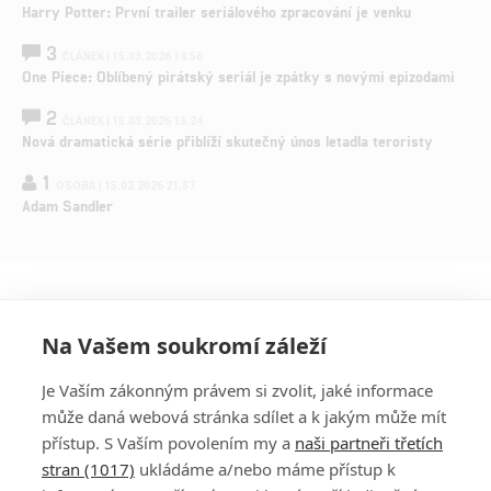
Harry Potter: První trailer seriálového zpracování je venku
3
ČLÁNEK | 15.03.2026 14:56
One Piece: Oblíbený pirátský seriál je zpátky s novými epizodami
2
ČLÁNEK | 15.03.2026 13:24
Nová dramatická série přiblíží skutečný únos letadla teroristy
1
OSOBA | 15.02.2026 21:37
Adam Sandler
Na Vašem soukromí záleží
Je Vaším zákonným právem si zvolit, jaké informace
může daná webová stránka sdílet a k jakým může mít
přístup. S Vaším povolením my a
naši partneři třetích
stran (1017)
ukládáme a/nebo máme přístup k