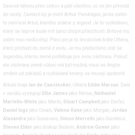
Sasové táhnou přes ostrov a pálí všechno, co se jim přimotá
do cesty. Zastavit by je mohl Arthur Pendragon, jenže zatím
to není král Artuš, kterého známe z legend. Je to vyděděnec,
který se teprve bude mít šanci chopit příležitosti. Britové mu
zatím moc nedůvěřují. Přeci jen je to levoboček krále Uthera,
který přichází do země z exilu. Je mu předurčeno stát se
legendou, kterou země potřebuje pro svou záchranu. Pokud
ale záchrana země vůbec má být možná, musí se Anglie
změnit od základů a rozhádané kmeny se musejí sjednotit.
Artuše hraje
Ian de Caestecker
, Uthera
Eddie Marsan
. Dale
v seriálu vystupují
Ellie James
jako Nimue,
Nathaniel
Martello-White
jako Merlin,
Stuart Campbell
jako Derfel,
Daniel Ings
jako Owain,
Valene Kane
jako Morgan,
Jordan
Alexandra
jako Guinevere,
Simon Merrells
jako Gundleus,
Steven Elder
jako biskup Bedwin,
Andrew Gower
jako