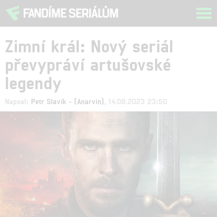
Tog
navi
Zimní král: Nový seriál
převypráví artušovské
legendy
Napsal:
Petr Slavík - (Anarvin)
, 14.08.2023 23:50