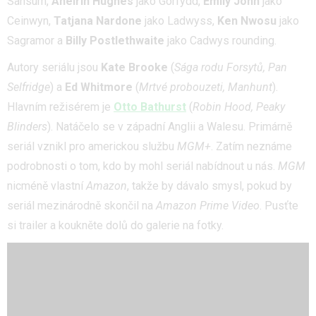
Sansum,
Aneirin Hughes
jako Gorfydd,
Emily John
jako
Ceinwyn,
Tatjana Nardone
jako Ladwyss,
Ken Nwosu
jako
Sagramor a
Billy Postlethwaite
jako Cadwys rounding.
Autory seriálu jsou
Kate Brooke
(
Sága rodu Forsytů, Pan
Selfridge
) a
Ed Whitmore
(
Mrtvé probouzeti, Manhunt
).
Hlavním režisérem je
Otto Bathurst
(
Robin Hood, Peaky
Blinders
). Natáčelo se v západní Anglii a Walesu. Primárně
seriál vznikl pro americkou službu
MGM+
. Zatím neznáme
podrobnosti o tom, kdo by mohl seriál nabídnout u nás.
MGM
nicméně vlastní
Amazon
, takže by dávalo smysl, pokud by
seriál mezinárodně skončil na
Amazon Prime Video
. Pusťte
si trailer a koukněte dolů do galerie na fotky.