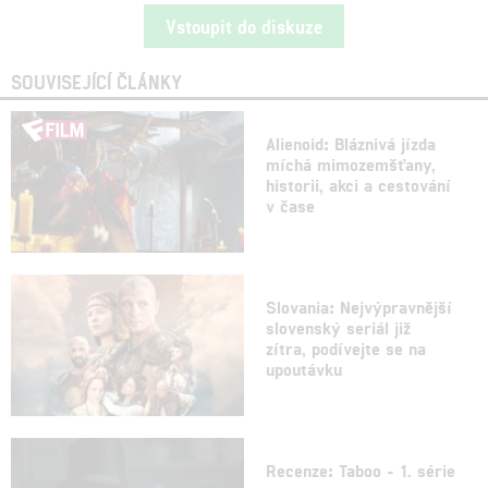
Vstoupit do diskuze
SOUVISEJÍCÍ ČLÁNKY
Alienoid: Bláznivá jízda
míchá mimozemšťany,
historii, akci a cestování
v čase
Slovania: Nejvýpravnější
slovenský seriál již
zítra, podívejte se na
upoutávku
Recenze: Taboo - 1. série