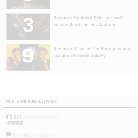
3
Recenze: Resident Evil: Lék patří
mezi nejhorší herní adaptace
9
Recenze: 3. série The Boys posouvá
hranice zvrácené zábavy
POSLEDNÍ KOMENTOVANÉ
221
FILM | 22.04.2026 08:53
拆彈專家
1
ČLÁNEK | 26.03.2026 15:15