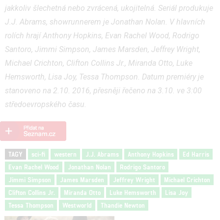
jakkoliv šlechetná nebo zvrácená, ukojitelná. Seriál produkuje
J.J. Abrams, showrunnerem je Jonathan Nolan. V hlavních
rolích hrají Anthony Hopkins, Evan Rachel Wood, Rodrigo
Santoro, Jimmi Simpson, James Marsden, Jeffrey Wright,
Michael Crichton, Clifton Collins Jr., Miranda Otto, Luke
Hemsworth, Lisa Joy, Tessa Thompson. Datum premiéry je
stanoveno na 2.10. 2016, přesněji řečeno na 3.10. ve 3:00
středoevropského času.
TAGY
sci-fi
western
J.J. Abrams
Anthony Hopkins
Ed Harris
Evan Rachel Wood
Jonathan Nolan
Rodrigo Santoro
Jimmi Simpson
James Marsden
Jeffrey Wright
Michael Crichton
Clifton Collins Jr.
Miranda Otto
Luke Hemsworth
Lisa Joy
Tessa Thompson
Westworld
Thandie Newton