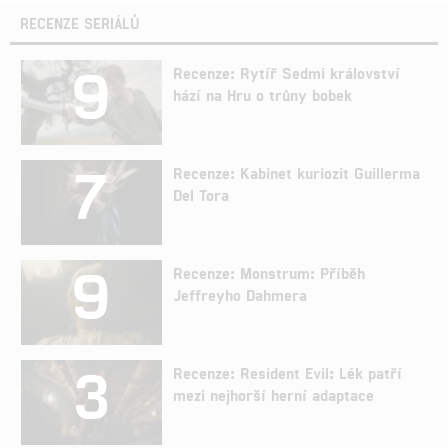
RECENZE SERIÁLŮ
9
Recenze: Rytíř Sedmi království
hází na Hru o trůny bobek
7
Recenze: Kabinet kuriozit Guillerma
Del Tora
9
Recenze: Monstrum: Příběh
Jeffreyho Dahmera
3
Recenze: Resident Evil: Lék patří
mezi nejhorší herní adaptace