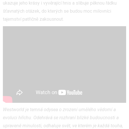
ukazuje jeho krásy i vyvěrající hnis a slibuje pěknou řádku
šťavnatých otázek, do kterých se budou moc milovníci
tajemství patřičně zakousnout.
Westworld je temná odysea o zrození umělého vědomí a
evoluci hříchu. Odehrává se rozhraní blízké budoucnosti a
upravené minulosti, odhaluje svět, ve kterém je každá touha,