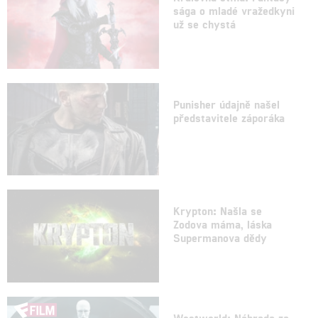
sága o mladé vražedkyni
už se chystá
Punisher údajně našel
představitele záporáka
Krypton: Našla se
Zodova máma, láska
Supermanova dědy
Westworld: Náhrada za