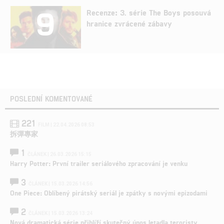
9
Recenze: 3. série The Boys posouvá
hranice zvrácené zábavy
POSLEDNÍ KOMENTOVANÉ
221
FILM | 22.04.2026 08:53
拆彈專家
1
ČLÁNEK | 26.03.2026 15:15
Harry Potter: První trailer seriálového zpracování je venku
3
ČLÁNEK | 15.03.2026 14:56
One Piece: Oblíbený pirátský seriál je zpátky s novými epizodami
2
ČLÁNEK | 15.03.2026 13:24
Nová dramatická série přiblíží skutečný únos letadla teroristy