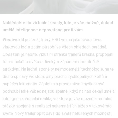
Nahlédněte do virtuální reality, kde je vše možné, dokud
umělá inteligence nepovstane proti vám.
Westworld
je seriál, který HBO vnímá jako svou novou
vlajkovou loď a zatím působí ve všech ohledech parádně.
Obsazení je nabité, vizuální stránka trailerů krásná, propojení
futuristického světa s divokým západem dostatečně
atraktivní. Na jedné straně ty nejmodernější technologie, na té
druhé špinavý western, plný prachu, rychlopalných koltů a
supících lokomotiv. Zápletka a provokativní myšlenkové
podhoubí také vůbec nejsou špatné, když na nás čekají umělá
inteligence, virtuální realita, ve které je vše možné a morální
otázky spojené s realizací nejtemnějších tužeb v takovémto
světě. Nový trailer opět dává do světa netušených možností,