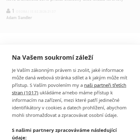
1
OSOBA | 15.02.2026 21:37
Adam Sandler
Na Vašem soukromí záleží
Je Vaším zákonným právem si zvolit, jaké informace
může daná webová stránka sdílet a k jakým může mít
přístup. S Vaším povolením my a
naši partneři třetích
stran (1017)
ukládáme a/nebo máme přístup k
informacím na zařízení, mezi které patří jedinečné
DISKUZE
PŘIHLÁSIT
identifikátory v cookies a datech prohlížení, abychom
REGISTROVAT
mohli shromažďovat a zpracovávat osobní údaje.
Šéfredaktorkou webu je
Petr Slavík
, e-mail
serialy@fandimefilmu.cz
S našimi partnery zpracováváme následující
údaje:
Máte-li zájem o inzerci na našem webu napište nám na e-mail