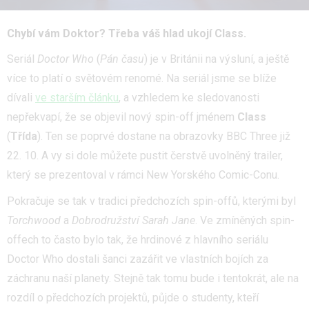
Chybí vám Doktor? Třeba váš hlad ukojí Class.
Seriál
Doctor Who
(
Pán času
) je v Británii na výsluní, a ještě
více to platí o světovém renomé. Na seriál jsme se blíže
dívali
ve starším článku
, a vzhledem ke sledovanosti
nepřekvapí, že se objevil nový spin-off jménem
Class
(
Třída
). Ten se poprvé dostane na obrazovky BBC Three již
22. 10. A vy si dole můžete pustit čerstvě uvolněný trailer,
který se prezentoval v rámci New Yorského Comic-Conu.
Pokračuje se tak v tradici předchozích spin-offů, kterými byl
Torchwood
a
Dobrodružství Sarah Jane
. Ve zmíněných spin-
offech to často bylo tak, že hrdinové z hlavního seriálu
Doctor Who dostali šanci zazářit ve vlastních bojích za
záchranu naší planety. Stejně tak tomu bude i tentokrát, ale na
rozdíl o předchozích projektů, půjde o studenty, kteří