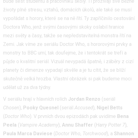
bude šest studentů a pracovníků školy. Ti prožívají své běžné
životy plné stresu, vztahů, domácích úkolů, ale také se musí
vypořádat s horory, které se na ně řítí. Ty zapříčinilo cestování
Doctora Who, jenž svými časovými skoky oslabil hranice
mezi světy a časy, takže se nepředstavitelná monstra řítí na
Zemi. Jak víme ze seriálu Doctor Who, s hororovými prvky a
monstry to BBC umí, tak doufejme, že i tentokrát se trefí a
půjde o kvalitní seriál. Vizuál nevypadá špatně, i záběry z cizí
planety či dimenze vypadají skvěle a je tu cítit, že se blíží
skutečně velká hrozba. Vlastní obrázek si pak budeme moci
udělat už za dva týdny.
V seriálu hrají v hlavních rolích
Jordan Renzo
(seriál
Chosen
),
Pooky Quesnel
(seriál
Accused
),
Nigel Betts
(
Doctor Who
). V prvních dvou epizodách pak uvidíme
Bena
Peela
(
Vampire Academy
),
Annu Shaffer
(
Harry Potter 7
),
Paula Marca Daviese
(
Doctor Who
,
Torchwood
), a
Shannon