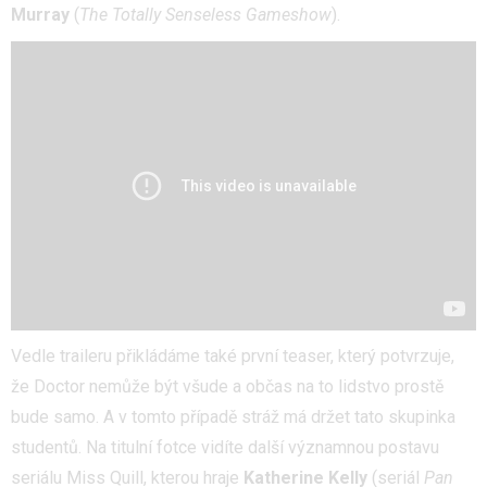
Murray
(
The Totally Senseless Gameshow
).
Vedle traileru přikládáme také první teaser, který potvrzuje,
že Doctor nemůže být všude a občas na to lidstvo prostě
bude samo. A v tomto případě stráž má držet tato skupinka
studentů. Na titulní fotce vidíte další významnou postavu
seriálu Miss Quill, kterou hraje
Katherine Kelly
(seriál
Pan