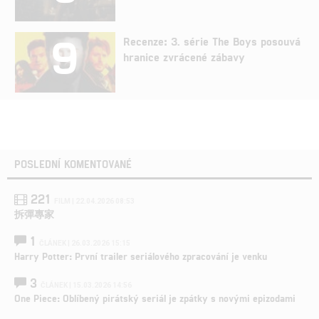
9
Recenze: 3. série The Boys posouvá
hranice zvrácené zábavy
POSLEDNÍ KOMENTOVANÉ
221
FILM | 22.04.2026 08:53
拆彈專家
1
ČLÁNEK | 26.03.2026 15:15
Harry Potter: První trailer seriálového zpracování je venku
3
ČLÁNEK | 15.03.2026 14:56
One Piece: Oblíbený pirátský seriál je zpátky s novými epizodami