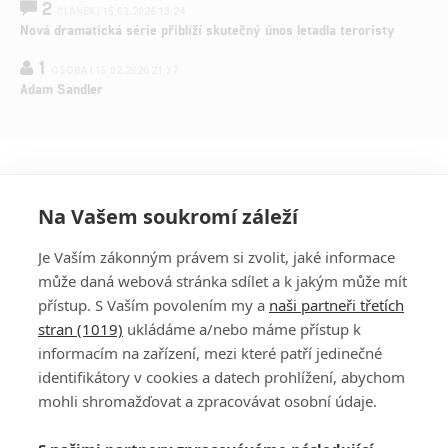
2
ČLÁNEK | 15.03.2026 13:24
Nová dramatická série přiblíží skutečný únos letadla teroristy
1
OSOBA | 15.02.2026 21:37
Adam Sandler
Na Vašem soukromí záleží
Je Vaším zákonným právem si zvolit, jaké informace
může daná webová stránka sdílet a k jakým může mít
přístup. S Vaším povolením my a
naši partneři třetích
stran (1019)
ukládáme a/nebo máme přístup k
informacím na zařízení, mezi které patří jedinečné
DISKUZE
PŘIHLÁSIT
identifikátory v cookies a datech prohlížení, abychom
REGISTROVAT
mohli shromažďovat a zpracovávat osobní údaje.
Šéfredaktorkou webu je
Petr Slavík
, e-mail
serialy@fandimefilmu.cz