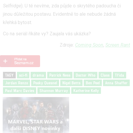
Selfridge
). U té nevíme, zda půjde o skrytého padoucha či
jinou důležitou postavu. Evidentně to ale nebude žádná
křehká bytost.
Co na seriál říkáte vy? Zaujala vás ukázka?
Zdroje:
Coming Soon
,
Screen Rant
TAGY
sci-fi
drama
Patrick Ness
Doctor Who
Class
Třída
Jordan Renzo
Pooky Quesnel
Nigel Betts
Ben Peel
Anna Shaffer
Paul Marc Davies
Shannon Murray
Katherine Kelly