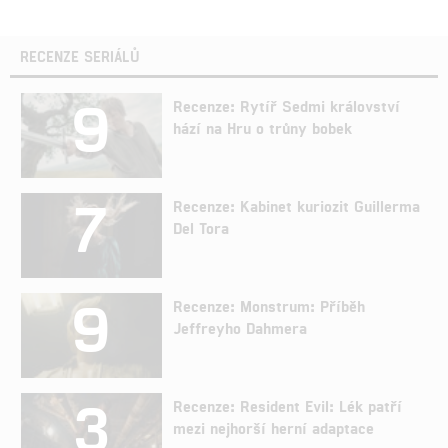
RECENZE SERIÁLŮ
9
Recenze: Rytíř Sedmi království
hází na Hru o trůny bobek
7
Recenze: Kabinet kuriozit Guillerma
Del Tora
9
Recenze: Monstrum: Příběh
Jeffreyho Dahmera
3
Recenze: Resident Evil: Lék patří
mezi nejhorší herní adaptace