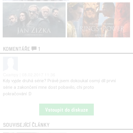
KOMENTÁŘE
1
Cxampy | 08.02.2017 11:36
Kdy vyjde druhá série? Právě jsem dokoukal osmý díl první
série a zakončení mne dost pobavilo, chi proto
pokračování :D
Vstoupit do diskuze
SOUVISEJÍCÍ ČLÁNKY