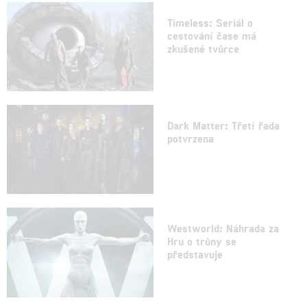
Timeless: Seriál o
cestování čase má
zkušené tvůrce
Dark Matter: Třetí řada
potvrzena
Westworld: Náhrada za
Hru o trůny se
představuje