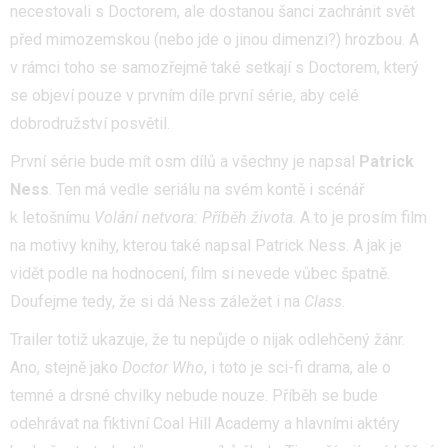
necestovali s Doctorem, ale dostanou šanci zachránit svět
před mimozemskou (nebo jde o jinou dimenzi?) hrozbou. A
v rámci toho se samozřejmě také setkají s Doctorem, který
se objeví pouze v prvním díle první série, aby celé
dobrodružství posvětil.
První série bude mít osm dílů a všechny je napsal
Patrick
Ness
. Ten má vedle seriálu na svém kontě i scénář
k letošnímu
Volání netvora: Příběh života
. A to je prosím film
na motivy knihy, kterou také napsal Patrick Ness. A jak je
vidět podle na hodnocení, film si nevede vůbec špatně.
Doufejme tedy, že si dá Ness záležet i na
Class
.
Trailer totiž ukazuje, že tu nepůjde o nijak odlehčený žánr.
Ano, stejně jako
Doctor Who
, i toto je sci-fi drama, ale o
temné a drsné chvilky nebude nouze. Příběh se bude
odehrávat na fiktivní Coal Hill Academy a hlavními aktéry