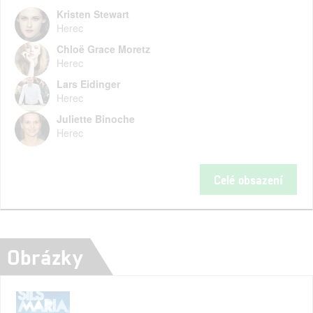
Kristen Stewart
Herec
Chloë Grace Moretz
Herec
Lars Eidinger
Herec
Juliette Binoche
Herec
Celé obsazení
Obrázky