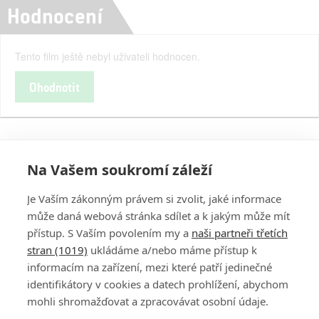
Hodnocení
Tento film ještě nebyl uživateli hodnocen.
Ohodnotit
Na Vašem soukromí záleží
Je Vaším zákonným právem si zvolit, jaké informace
může daná webová stránka sdílet a k jakým může mít
přístup. S Vaším povolením my a
naši partneři třetích
stran (1019)
ukládáme a/nebo máme přístup k
informacím na zařízení, mezi které patří jedinečné
DISKUZE
PŘIHLÁSIT
identifikátory v cookies a datech prohlížení, abychom
REGISTROVAT
mohli shromažďovat a zpracovávat osobní údaje.