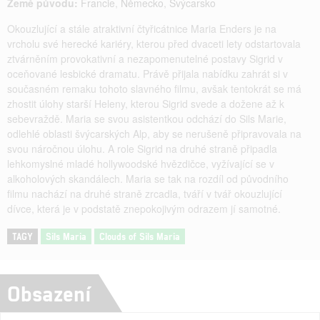
Země původu:
Francie
,
Německo
,
Švýcarsko
Okouzlující a stále atraktivní čtyřicátnice Maria Enders je na
vrcholu své herecké kariéry, kterou před dvaceti lety odstartovala
ztvárněním provokativní a nezapomenutelné postavy Sigrid v
oceňované lesbické dramatu. Právě přijala nabídku zahrát si v
současném remaku tohoto slavného filmu, avšak tentokrát se má
zhostit úlohy starší Heleny, kterou Sigrid svede a dožene až k
sebevraždě. Maria se svou asistentkou odchází do Sils Marie,
odlehlé oblasti švýcarských Alp, aby se nerušeně připravovala na
svou náročnou úlohu. A role Sigrid na druhé straně připadla
lehkomyslné mladé hollywoodské hvězdičce, vyžívající se v
alkoholových skandálech. Maria se tak na rozdíl od původního
filmu nachází na druhé straně zrcadla, tváří v tvář okouzlující
dívce, která je v podstatě znepokojivým odrazem jí samotné.
TAGY
Sils Maria
Clouds of Sils Maria
Obsazení