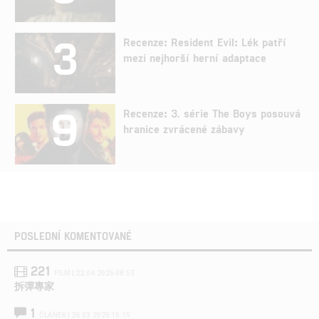
3
Recenze: Resident Evil: Lék patří
mezi nejhorší herní adaptace
9
Recenze: 3. série The Boys posouvá
hranice zvrácené zábavy
POSLEDNÍ KOMENTOVANÉ
221
FILM | 22.04.2026 08:53
拆彈專家
1
ČLÁNEK | 26.03.2026 15:15