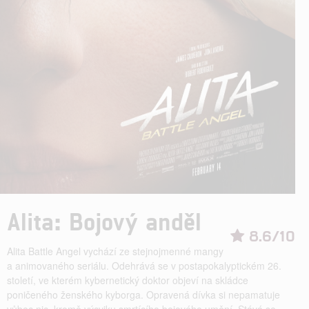
Alita: Bojový anděl
8.6/10
Alita Battle Angel vychází ze stejnojmenné mangy
a animovaného seriálu. Odehrává se v postapokalyptickém 26.
století, ve kterém kybernetický doktor objeví na skládce
poničeného ženského kyborga. Opravená dívka si nepamatuje
vůbec nic, kromě výcviku smrtícího bojového umění. Stává se