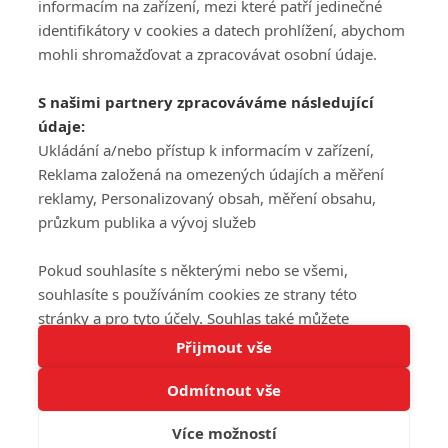
informacím na zařízení, mezi které patří jedinečné
DISKUZE
PŘIHLÁSIT
identifikátory v cookies a datech prohlížení, abychom
REGISTROVAT
mohli shromažďovat a zpracovávat osobní údaje.
Šéfredaktorkou webu je
Petr Slavík
, e-mail
serialy@fandimefilmu.cz
S našimi partnery zpracováváme následující
údaje:
Máte-li zájem o inzerci na našem webu napište nám na e-mail
studio@koncal.com
Ukládání a/nebo přístup k informacím v zařízení,
Reklama založená na omezených údajích a měření
Ochrana osobních údajů
|
Zásady používání cookies
|
Pravidla webu
|
reklamy, Personalizovaný obsah, měření obsahu,
Upravit nastavení soukromí
průzkum publika a vývoj služeb
Pokud souhlasíte s některými nebo se všemi,
souhlasíte s používáním cookies ze strany této
stránky a pro tyto účely. Souhlas také můžete
Tato stránka používá soubory cookies.
odmítnout, ale v takovém případě vám na stránce
Přijmout vše
© 2016 – 2026 FandimeSerialum.cz / All rights reserved /
Více informací
nebudou k dispozici některé personalizované funkce.
Provozovatel webu je Koncal studio s.r.o.
Odmítnout vše
Vaše volby souhlasu se budou vztahovat pouze na
Rozumím
tuto webovou stránku. Vaše nastavení a odvolání
Více možností
Koncal studio s.r.o., IČO: 03604071, Lýskova 2073/57, Stodůlky, 155
souhlasu můžete kdykoli změnit na stránce s