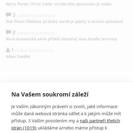
Harry Potter: První trailer seriálového zpracování je venku
3
ČLÁNEK | 15.03.2026 14:56
One Piece: Oblíbený pirátský seriál je zpátky s novými epizodami
2
ČLÁNEK | 15.03.2026 13:24
Nová dramatická série přiblíží skutečný únos letadla teroristy
1
OSOBA | 15.02.2026 21:37
Adam Sandler
Na Vašem soukromí záleží
Je Vaším zákonným právem si zvolit, jaké informace
může daná webová stránka sdílet a k jakým může mít
přístup. S Vaším povolením my a
naši partneři třetích
stran (1019)
ukládáme a/nebo máme přístup k