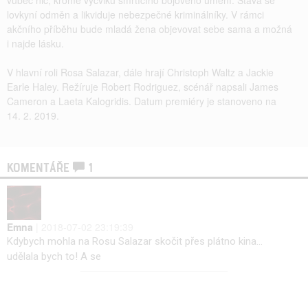
lovkyní odměn a likviduje nebezpečné kriminálníky. V rámci
akčního příběhu bude mladá žena objevovat sebe sama a možná
i najde lásku.
V hlavní roli Rosa Salazar, dále hrají Christoph Waltz a Jackie
Earle Haley. Režíruje Robert Rodriguez, scénář napsali James
Cameron a Laeta Kalogridis. Datum premiéry je stanoveno na
14. 2. 2019.
KOMENTÁŘE
1
Emna
| 2018-07-02 23:19:39
Kdybych mohla na Rosu Salazar skočit přes plátno kina...
udělala bych to! A se