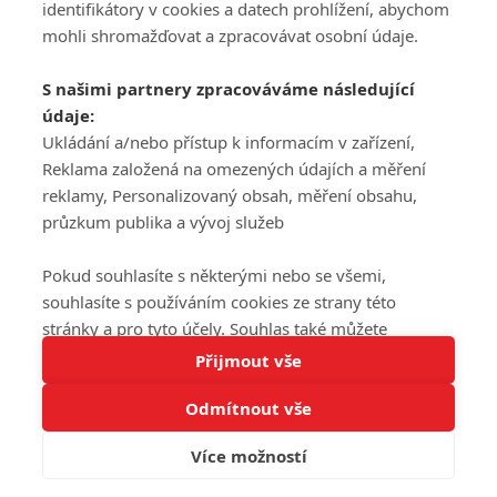
DISKUZE
PŘIHLÁSIT
identifikátory v cookies a datech prohlížení, abychom
REGISTROVAT
mohli shromažďovat a zpracovávat osobní údaje.
Šéfredaktorkou webu je
Petr Slavík
, e-mail
serialy@fandimefilmu.cz
S našimi partnery zpracováváme následující
údaje:
Máte-li zájem o inzerci na našem webu napište nám na e-mail
studio@koncal.com
Ukládání a/nebo přístup k informacím v zařízení,
Reklama založená na omezených údajích a měření
Ochrana osobních údajů
|
Zásady používání cookies
|
Pravidla webu
|
reklamy, Personalizovaný obsah, měření obsahu,
Upravit nastavení soukromí
průzkum publika a vývoj služeb
Pokud souhlasíte s některými nebo se všemi,
souhlasíte s používáním cookies ze strany této
stránky a pro tyto účely. Souhlas také můžete
Tato stránka používá soubory cookies.
odmítnout, ale v takovém případě vám na stránce
Přijmout vše
© 2016 – 2026 FandimeSerialum.cz / All rights reserved /
Více informací
nebudou k dispozici některé personalizované funkce.
Provozovatel webu je Koncal studio s.r.o.
Odmítnout vše
Vaše volby souhlasu se budou vztahovat pouze na
Rozumím
tuto webovou stránku. Vaše nastavení a odvolání
Více možností
Koncal studio s.r.o., IČO: 03604071, Lýskova 2073/57, Stodůlky, 155
souhlasu můžete kdykoli změnit na stránce s
00, Praha 5
ochranou osobních údajů
nebo kliknutím na tlačítko
adblocktest