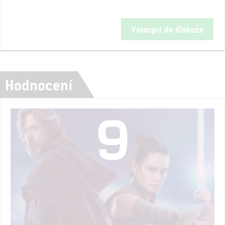
Vstoupit do diskuze
Hodnocení
9