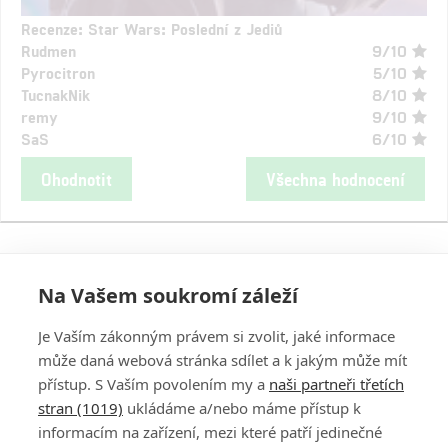
Recenze: Star Wars: Poslední z Jediů
Rudmen
9/10
Pyrocitron
5/10
TucnakNik
8/10
remy
9/10
SaS
6/10
Ohodnotit
Všechna hodnocení
Na Vašem soukromí záleží
Je Vaším zákonným právem si zvolit, jaké informace
může daná webová stránka sdílet a k jakým může mít
přístup. S Vaším povolením my a
naši partneři třetích
stran (1019)
ukládáme a/nebo máme přístup k
informacím na zařízení, mezi které patří jedinečné