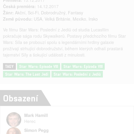
Premiéra:
15.12.2017
Česká premiéra:
14.12.2017
Žánr:
Akční
,
Sci-Fi
,
Dobrodružný
,
Fantasy
Země původu:
USA
,
Velká Británie
,
Mexiko
,
Irsko
Ve filmu Star Wars: Poslední z Jediů od studia Lucasfilm
pokračuje sága rodu Skywalkerů. Postavy předchozího filmu Star
Wars: Síla se probouzí spolu s legendárními hrdiny galaxie
prožívají strhující dobrodružství, během kterých odhalí prastará
tajemství Síly a šokující události z minulosti.
TAGY
Star Wars: Episode VIII
Star Wars: Epizoda VIII
Star Wars: The Last Jedi
Star Wars: Poslední z Jediů
Obsazení
Mark Hamill
Herec
Simon Pegg