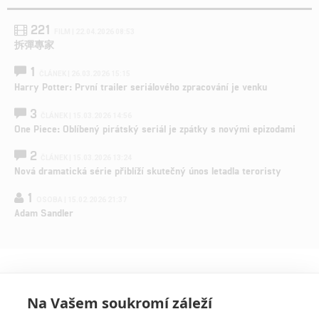
221
FILM | 22.04.2026 08:53
拆彈專家
1
ČLÁNEK | 26.03.2026 15:15
Harry Potter: První trailer seriálového zpracování je venku
3
ČLÁNEK | 15.03.2026 14:56
One Piece: Oblíbený pirátský seriál je zpátky s novými epizodami
2
ČLÁNEK | 15.03.2026 13:24
Nová dramatická série přiblíží skutečný únos letadla teroristy
1
OSOBA | 15.02.2026 21:37
Adam Sandler
Na Vašem soukromí záleží