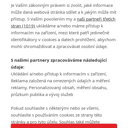
Je Vaším zákonným právem si zvolit, jaké informace
může daná webová stránka sdílet a k jakým může mít
přístup. S Vaším povolením my a
naši partneři třetích
stran (1019)
ukládáme a/nebo máme přístup k
informacím na zařízení, mezi které patří jedinečné
DISKUZE
PŘIHLÁSIT
identifikátory v cookies a datech prohlížení, abychom
REGISTROVAT
mohli shromažďovat a zpracovávat osobní údaje.
Šéfredaktorkou webu je
Petr Slavík
, e-mail
serialy@fandimefilmu.cz
S našimi partnery zpracováváme následující
údaje:
Máte-li zájem o inzerci na našem webu napište nám na e-mail
Ukládání a/nebo přístup k informacím v zařízení,
studio@koncal.com
Reklama založená na omezených údajích a měření
Ochrana osobních údajů
|
Zásady používání cookies
|
Pravidla webu
|
reklamy, Personalizovaný obsah, měření obsahu,
Upravit nastavení soukromí
průzkum publika a vývoj služeb
Pokud souhlasíte s některými nebo se všemi,
souhlasíte s používáním cookies ze strany této
stránky a pro tyto účely. Souhlas také můžete
Tato stránka používá soubory cookies.