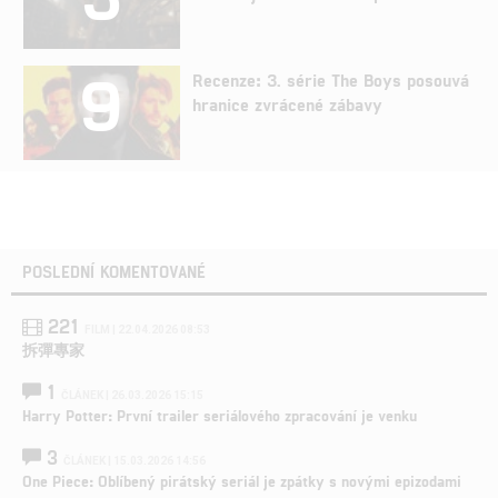
9
Recenze: 3. série The Boys posouvá
hranice zvrácené zábavy
POSLEDNÍ KOMENTOVANÉ
221
FILM | 22.04.2026 08:53
拆彈專家
1
ČLÁNEK | 26.03.2026 15:15
Harry Potter: První trailer seriálového zpracování je venku
3
ČLÁNEK | 15.03.2026 14:56
One Piece: Oblíbený pirátský seriál je zpátky s novými epizodami