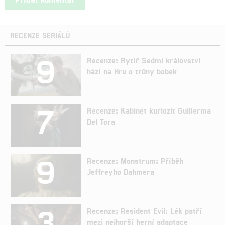
RECENZE SERIÁLŮ
9
Recenze: Rytíř Sedmi království
hází na Hru o trůny bobek
7
Recenze: Kabinet kuriozit Guillerma
Del Tora
9
Recenze: Monstrum: Příběh
Jeffreyho Dahmera
3
Recenze: Resident Evil: Lék patří
mezi nejhorší herní adaptace