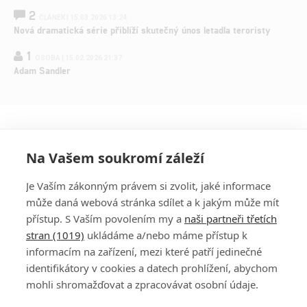
2
ČLÁNEK | 15.03.2026 13:24
Nová dramatická série přiblíží skutečný únos letadla teroristy
1
OSOBA | 15.02.2026 21:37
Adam Sandler
Na Vašem soukromí záleží
Je Vaším zákonným právem si zvolit, jaké informace
může daná webová stránka sdílet a k jakým může mít
přístup. S Vaším povolením my a
naši partneři třetích
stran (1019)
ukládáme a/nebo máme přístup k
informacím na zařízení, mezi které patří jedinečné
DISKUZE
PŘIHLÁSIT
identifikátory v cookies a datech prohlížení, abychom
REGISTROVAT
mohli shromažďovat a zpracovávat osobní údaje.