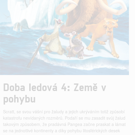
Doba ledová 4: Země v
pohybu
Scratt, se svou vášní pro žaludy a jejich ukrýváním totiž způsobí
katastrofu nevídaných rozměrů. Podaří se mu zasadit svůj žalud
takovým způsobem, že pradávná Pangea začne praskat a lámat
se na jednotlivé kontinenty a díky pohybu litosférických desek