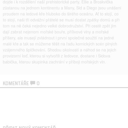
dojde i k rozdělení naší prehistorické party. Ellie a Broskvička
zůstanou na jednom kontinentu a Many, Sid a Diego jsou unášeni
proudem na ledové kře hluboko do širého oceánu. Ať to stojí, co
to stojí, naši tři odvážní přátelé se musí dostat zpátky domů a při
tom na ně čeká nejedno velké dobrodružství. Při cestě zpět jim
dají zabrat nejenom mořské bouře, přílivové vlny a mořské
příšery, ale musejí zvládnout i první společné soužití na jedné
malé kře a tak se můžeme těšit na řadu komických scén plných
vzájemného špičkování. Shodou okolností a náhod se na jejich
provizorní loď, kterou si vytvořili z ledovce, dostane i Sidova
babička, kterou skupinka zachrání v příboji mořských vln.
KOMENTÁŘE
0